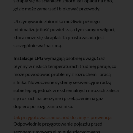
skrapla się na ściankach zbiornika i opada na dno,
gdzie może zamarzać i blokować przewody.
Utrzymywanie zbiornika możliwie pełnego
minimalizuje ilość powietrza, a tym samym wilgoci,
która może się skraplać. Ta prosta zasada jest
szczególnie ważna zimą.
Instalacje LPG
wymagają osobnej uwagi. Gaz
płynny w niskich temperaturach trudniej paruje, co
może powodować problemy z rozruchem i pracą
silnika. Nowoczesne systemy sekwencyjne radzą
sobie lepiej, jednak w ekstremalnych mrozach zaleca
się rozruch na benzynie i przełączenie na gaz
dopiero po rozgrzaniu silnika.
Jak przygotować samochód do zimy – prewencja
Odpowiednie przygotowanie pojazdu przed
sezonem zimowym eliminuje zdecydowaną