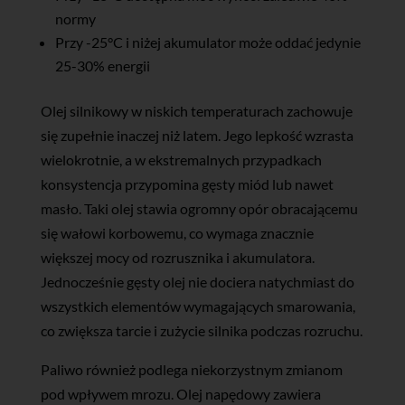
normy
Przy -25°C i niżej akumulator może oddać jedynie
25-30% energii
Olej silnikowy w niskich temperaturach zachowuje
się zupełnie inaczej niż latem. Jego lepkość wzrasta
wielokrotnie, a w ekstremalnych przypadkach
konsystencja przypomina gęsty miód lub nawet
masło. Taki olej stawia ogromny opór obracającemu
się wałowi korbowemu, co wymaga znacznie
większej mocy od rozrusznika i akumulatora.
Jednocześnie gęsty olej nie dociera natychmiast do
wszystkich elementów wymagających smarowania,
co zwiększa tarcie i zużycie silnika podczas rozruchu.
Paliwo również podlega niekorzystnym zmianom
pod wpływem mrozu. Olej napędowy zawiera