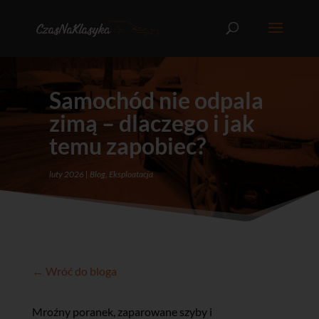
Samochód nie odpala
zimą – dlaczego i jak
temu zapobiec?
luty 2026
Blog
,
Eksploatacja
← Wróć do bloga
Mroźny poranek, zaparowane szyby i