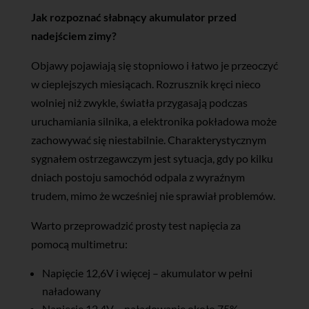
Jak rozpoznać słabnący akumulator przed
nadejściem zimy?
Objawy pojawiają się stopniowo i łatwo je przeoczyć
w cieplejszych miesiącach. Rozrusznik kręci nieco
wolniej niż zwykle, światła przygasają podczas
uruchamiania silnika, a elektronika pokładowa może
zachowywać się niestabilnie. Charakterystycznym
sygnałem ostrzegawczym jest sytuacja, gdy po kilku
dniach postoju samochód odpala z wyraźnym
trudem, mimo że wcześniej nie sprawiał problemów.
Warto przeprowadzić prosty test napięcia za
pomocą multimetru:
Napięcie 12,6V i więcej – akumulator w pełni
naładowany
Napięcie 12,4V – naładowanie około 75%