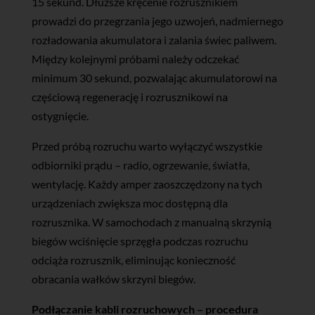
15 sekund. Dłuższe kręcenie rozrusznikiem
prowadzi do przegrzania jego uzwojeń, nadmiernego
rozładowania akumulatora i zalania świec paliwem.
Między kolejnymi próbami należy odczekać
minimum 30 sekund, pozwalając akumulatorowi na
częściową regenerację i rozrusznikowi na
ostygnięcie.
Przed próbą rozruchu warto wyłączyć wszystkie
odbiorniki prądu – radio, ogrzewanie, światła,
wentylację. Każdy amper zaoszczędzony na tych
urządzeniach zwiększa moc dostępną dla
rozrusznika. W samochodach z manualną skrzynią
biegów wciśnięcie sprzęgła podczas rozruchu
odciąża rozrusznik, eliminując konieczność
obracania wałków skrzyni biegów.
Podłączanie kabli rozruchowych – procedura