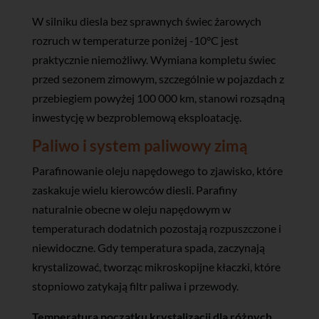
W silniku diesla bez sprawnych świec żarowych
rozruch w temperaturze poniżej -10°C jest
praktycznie niemożliwy. Wymiana kompletu świec
przed sezonem zimowym, szczególnie w pojazdach z
przebiegiem powyżej 100 000 km, stanowi rozsądną
inwestycję w bezproblemową eksploatację.
Paliwo i system paliwowy zimą
Parafinowanie oleju napędowego to zjawisko, które
zaskakuje wielu kierowców diesli. Parafiny
naturalnie obecne w oleju napędowym w
temperaturach dodatnich pozostają rozpuszczone i
niewidoczne. Gdy temperatura spada, zaczynają
krystalizować, tworząc mikroskopijne kłaczki, które
stopniowo zatykają filtr paliwa i przewody.
Temperatura początku krystalizacji dla różnych