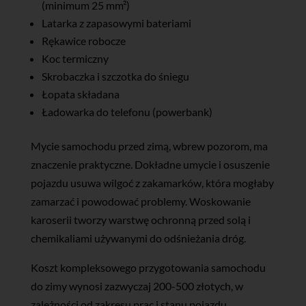
(minimum 25 mm²)
Latarka z zapasowymi bateriami
Rękawice robocze
Koc termiczny
Skrobaczka i szczotka do śniegu
Łopata składana
Ładowarka do telefonu (powerbank)
Mycie samochodu przed zimą, wbrew pozorom, ma
znaczenie praktyczne. Dokładne umycie i osuszenie
pojazdu usuwa wilgoć z zakamarków, która mogłaby
zamarzać i powodować problemy. Woskowanie
karoserii tworzy warstwę ochronną przed solą i
chemikaliami używanymi do odśnieżania dróg.
Koszt kompleksowego przygotowania samochodu
do zimy wynosi zazwyczaj 200-500 złotych, w
zależności od zakresu prac i stanu pojazdu.