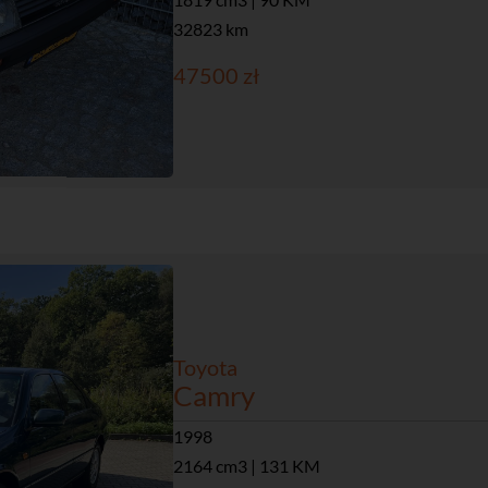
32823 km
47500 zł
Toyota
Camry
1998
2164 cm3 | 131 KM