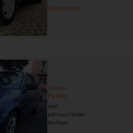
SPRZEDANY
Toyota
Paseo
1997
1497 cm3 | 90 KM
86670 km