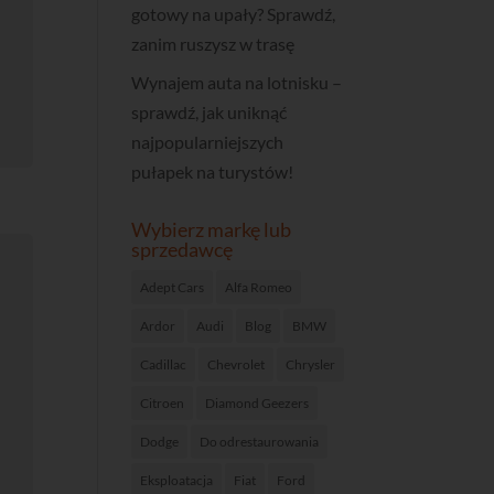
gotowy na upały? Sprawdź,
zanim ruszysz w trasę
Wynajem auta na lotnisku –
sprawdź, jak uniknąć
najpopularniejszych
pułapek na turystów!
Wybierz markę lub
sprzedawcę
Adept Cars
Alfa Romeo
Ardor
Audi
Blog
BMW
Cadillac
Chevrolet
Chrysler
Citroen
Diamond Geezers
Dodge
Do odrestaurowania
Eksploatacja
Fiat
Ford