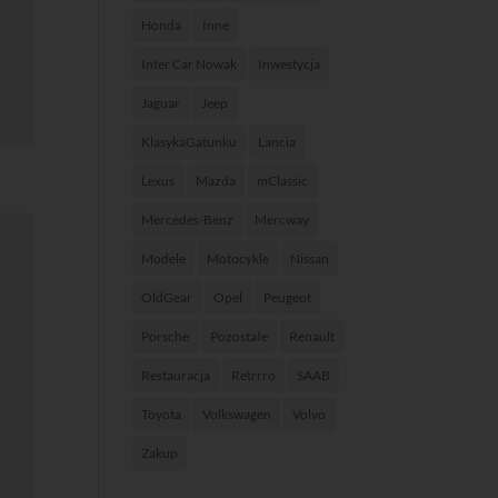
Honda
Inne
Inter Car Nowak
Inwestycja
Jaguar
Jeep
KlasykaGatunku
Lancia
Lexus
Mazda
mClassic
Mercedes-Benz
Mercway
Modele
Motocykle
Nissan
OldGear
Opel
Peugeot
Porsche
Pozostałe
Renault
Restauracja
Retrrro
SAAB
Toyota
Volkswagen
Volvo
Zakup