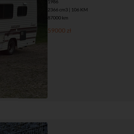
1986
2366 cm3 | 106 KM
87000 km
59000 zł