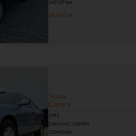
147137 km
34500 zł
Toyota
Camry
1991
2163 cm3 | 136 KM
120425 km