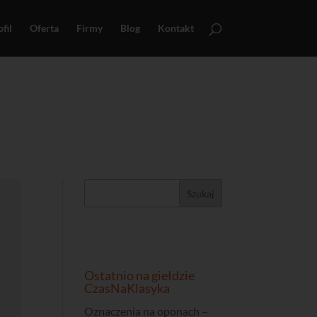
fil
Oferta
Firmy
Blog
Kontakt
Ostatnio na giełdzie
CzasNaKlasyka
Oznaczenia na oponach –