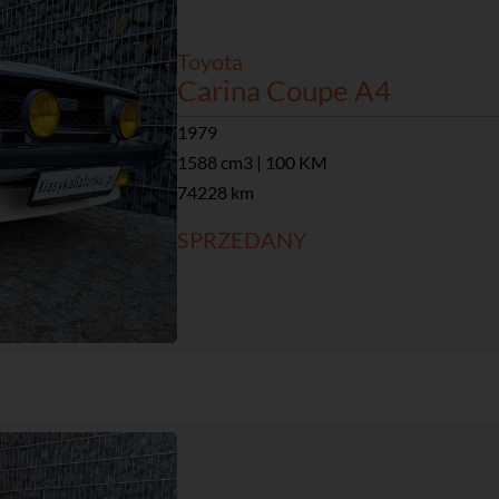
Toyota
Carina Coupe A4
1979
1588 cm3 | 100 KM
74228 km
SPRZEDANY