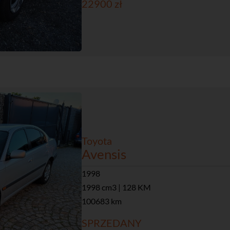
22900 zł
Toyota
Avensis
1998
1998 cm3 | 128 KM
100683 km
SPRZEDANY