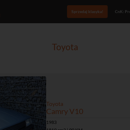
Sprzedaj klasyka!
CnK: Pro
Toyota
Toyota
Camry V10
1983
1819 cm3 | 90 KM