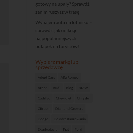
gotowy na upały? Sprawdź,
zanim ruszysz w trasę
Wynajem auta na lotnisku –
sprawdź, jak uniknąć
najpopularniejszych
pułapek na turystów!
Wybierz markę lub
sprzedawcę
Adept Cars
Alfa Romeo
Ardor
Audi
Blog
BMW
Cadillac
Chevrolet
Chrysler
Citroen
Diamond Geezers
Dodge
Do odrestaurowania
Eksploatacja
Fiat
Ford