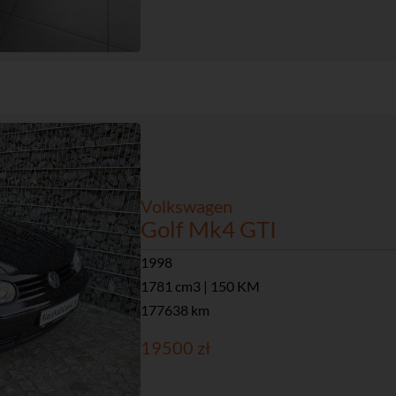
Volkswagen
Golf Mk4 GTI
1998
1781 cm3 | 150 KM
177638 km
19500 zł