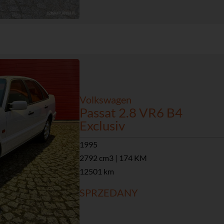
Volkswagen
Passat 2.8 VR6 B4
Exclusiv
1995
2792 cm3 | 174 KM
12501 km
SPRZEDANY