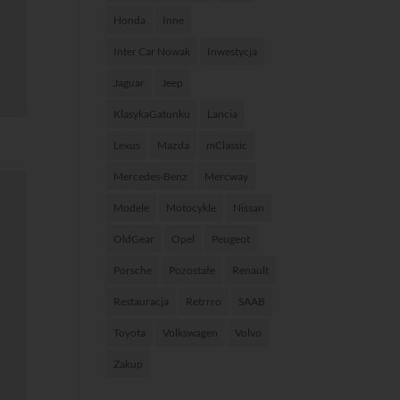
Honda
Inne
Inter Car Nowak
Inwestycja
Jaguar
Jeep
KlasykaGatunku
Lancia
Lexus
Mazda
mClassic
Mercedes-Benz
Mercway
Modele
Motocykle
Nissan
OldGear
Opel
Peugeot
Porsche
Pozostałe
Renault
Restauracja
Retrrro
SAAB
Toyota
Volkswagen
Volvo
Zakup