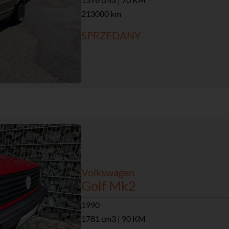
213000 km
SPRZEDANY
Volkswagen
Golf Mk2
1990
1781 cm3 | 90 KM