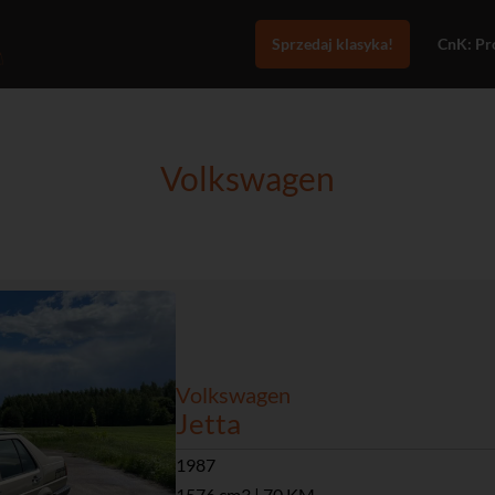
Sprzedaj klasyka!
CnK: Pro
Volkswagen
Volkswagen
Jetta
1987
1576 cm3 | 70 KM