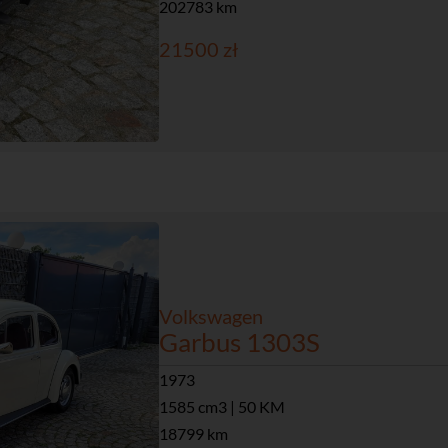
202783 km
21500 zł
Volkswagen
Garbus 1303S
1973
1585 cm3 | 50 KM
18799 km