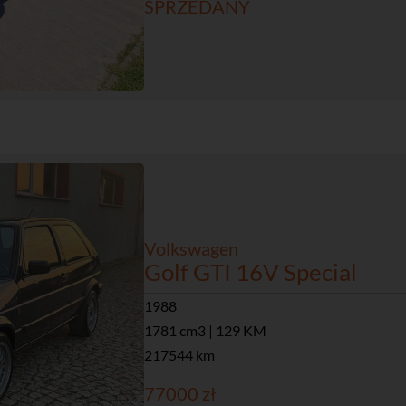
SPRZEDANY
Volkswagen
Golf GTI 16V Special
1988
1781 cm3 | 129 KM
217544 km
77000 zł