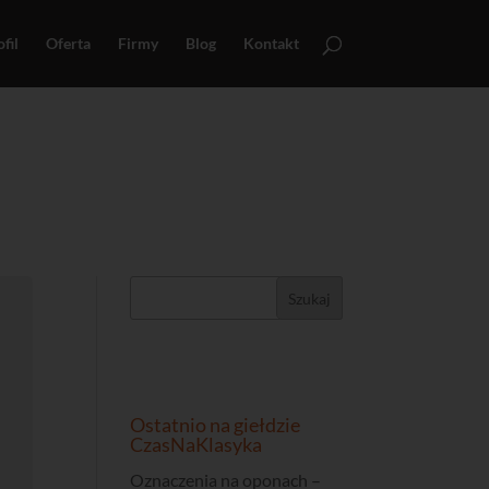
fil
Oferta
Firmy
Blog
Kontakt
Ostatnio na giełdzie
CzasNaKlasyka
Oznaczenia na oponach –