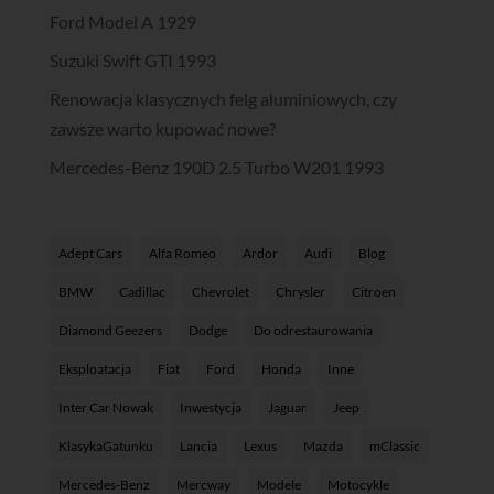
Ford Model A 1929
Suzuki Swift GTI 1993
Renowacja klasycznych felg aluminiowych, czy
zawsze warto kupować nowe?
Mercedes-Benz 190D 2.5 Turbo W201 1993
Adept Cars
Alfa Romeo
Ardor
Audi
Blog
BMW
Cadillac
Chevrolet
Chrysler
Citroen
Diamond Geezers
Dodge
Do odrestaurowania
Eksploatacja
Fiat
Ford
Honda
Inne
Inter Car Nowak
Inwestycja
Jaguar
Jeep
KlasykaGatunku
Lancia
Lexus
Mazda
mClassic
Mercedes-Benz
Mercway
Modele
Motocykle