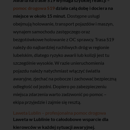
Awaria na trasie S19 wymaga szybkiej reakcji –
pomoc drogowa S19
działa całą dobę i dociera na
miejsce w około 15 minut.
Dostępne usługi
obejmują holowanie, transport pojazdów i maszyn,
wynajem samochodu zastępczego oraz
bezgotówkowe holowanie z OC sprawcy. Trasa S19
należy do najbardziej ruchliwych dróg w regionie
lubelskim, dlatego ryzyko awarii lub kolizji jest tu
szczególnie wysokie. W razie unieruchomienia
pojazdu należy natychmiast włączyć światła
awaryjne, zjechać na pobocze i zachować bezpieczną
odległość od jezdni. Dopiero po zabezpieczeniu
miejsca zdarzenia warto zadzwonić po pomoc –
ekipa przyjedzie i zajmie się resztą.
Laweta Lublin – profesjonalna pomoc drogowa
Laweta w Lublinie to całodobowe wsparcie dla
kierowców w każdej sytuacji awaryjnej.