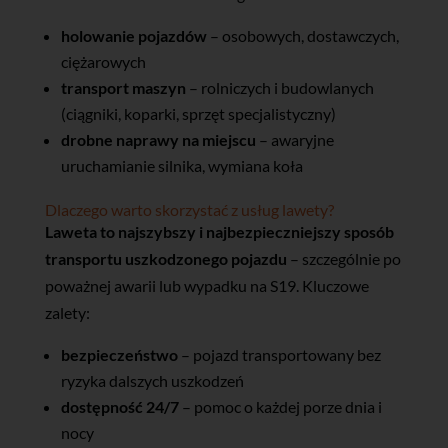
holowanie pojazdów
– osobowych, dostawczych,
ciężarowych
transport maszyn
– rolniczych i budowlanych
(ciągniki, koparki, sprzęt specjalistyczny)
drobne naprawy na miejscu
– awaryjne
uruchamianie silnika, wymiana koła
Dlaczego warto skorzystać z usług lawety?
Laweta to najszybszy i najbezpieczniejszy sposób
transportu uszkodzonego pojazdu
– szczególnie po
poważnej awarii lub wypadku na S19. Kluczowe
zalety:
bezpieczeństwo
– pojazd transportowany bez
ryzyka dalszych uszkodzeń
dostępność 24/7
– pomoc o każdej porze dnia i
nocy