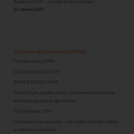
Awaria na S19 – co robić krok po kroku?
25 czerwca 2026
Ostatnie ogłoszenia na giełdzie
Fiat Barchetta 1996
GAZ Czajka M13 1977
BMW Z3 E36/7 1999
Czarny dym, spadek mocy i nierówna praca diesla –
co oznaczają i jak je ograniczyć
FSO Polonez 1991
Oznaczenia na oponach – jak czytać rozmiar, indeks
prędkości i nośności?