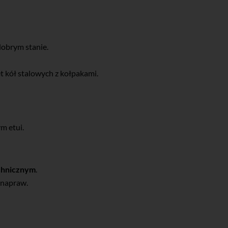
obrym stanie.
 kół stalowych z kołpakami.
m etui.
echnicznym
.
 napraw.