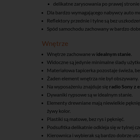
delikatne zarysowania po prawej stronie
Dla bardzo wymagającego nabywcy auto moż
Reflektory przednie i tylne są bez uszkodze
Spód samochodu zachowany w bardzo dobrym
Wnętrze
Wnętrze zachowane w
idealnym stanie
.
Widoczne są jedynie minimalne ślady użytk
Materiałowa tapicerka pozostaje świeża, be
Żaden element wnętrza nie był obszywany.
Na wyposażeniu znajduje się
radio Sony z 
Dywaniki rypsowe są w idealnym stanie.
Elementy drewniane mają niewielkie pęknię
żywy kolor.
Plastiki są matowe, bez rys i pęknięć.
Podsufitka delikatnie odkleja się w tylnej cz
Kierownica i wybierak są bardzo dobrze utr