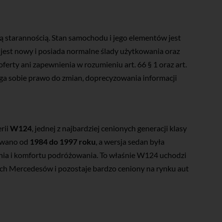
ą starannością. Stan samochodu i jego elementów jest
 jest nowy i posiada normalne ślady użytkowania oraz
erty ani zapewnienia w rozumieniu art. 66 § 1 oraz art.
ga sobie prawo do zmian, doprecyzowania informacji
rii
W124
, jednej z najbardziej cenionych generacji klasy
owano od
1984 do 1997 roku
, a wersja sedan była
nia i komfortu podróżowania. To właśnie W124 uchodzi
nych Mercedesów i pozostaje bardzo ceniony na rynku aut