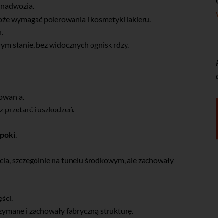
 nadwozia.
e wymagać polerowania i kosmetyki lakieru.
ń.
 stanie, bez widocznych ognisk rdzy.
owania.
z przetarć i uszkodzeń.
epoki
.
cia, szczególnie na tunelu środkowym, ale zachowały
ęści.
zymane i zachowały fabryczną strukturę.