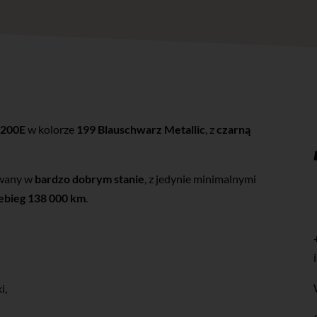
 200E
w kolorze
199 Blauschwarz Metallic
, z
czarną
owany w
bardzo dobrym stanie
, z jedynie minimalnymi
zebieg 138 000 km
.
i,