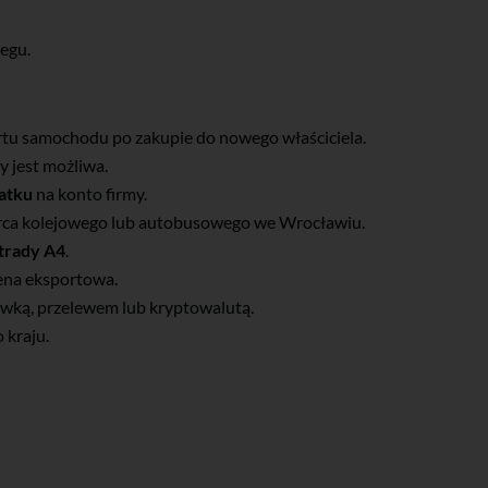
iegu.
rtu samochodu po zakupie do nowego właściciela.
y jest możliwa.
atku
na konto firmy.
orca kolejowego lub autobusowego we Wrocławiu.
strady A4
.
cena eksportowa.
ówką, przelewem lub kryptowalutą.
kraju.