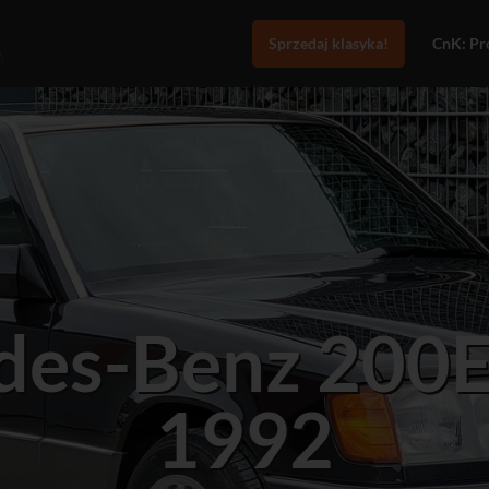
Sprzedaj klasyka!
CnK: Pro
des-Benz 200
1992