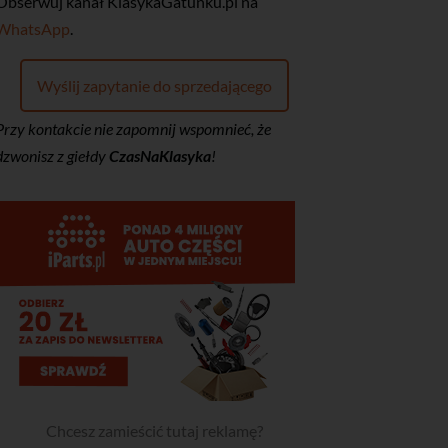
‎Obserwuj kanał KlasykaGatunku.pl na
WhatsApp
.
Wyślij zapytanie do sprzedającego
Przy kontakcie nie zapomnij wspomnieć, że
dzwonisz z giełdy
CzasNaKlasyka
!
Chcesz zamieścić tutaj reklamę?