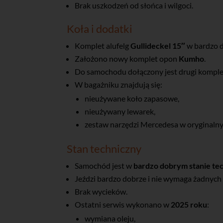
Brak uszkodzeń od słońca i wilgoci.
Koła i dodatki
Komplet alufelg
Gullideckel 15″
w bardzo d
Założono nowy komplet opon
Kumho
.
Do samochodu dołączony jest drugi komplet
W bagażniku znajdują się:
nieużywane koło zapasowe,
nieużywany lewarek,
zestaw narzędzi Mercedesa w oryginalny
Stan techniczny
Samochód jest w
bardzo dobrym stanie t
Jeździ bardzo dobrze i nie wymaga żadnych
Brak wycieków.
Ostatni serwis wykonano w
2025 roku
:
wymiana oleju,