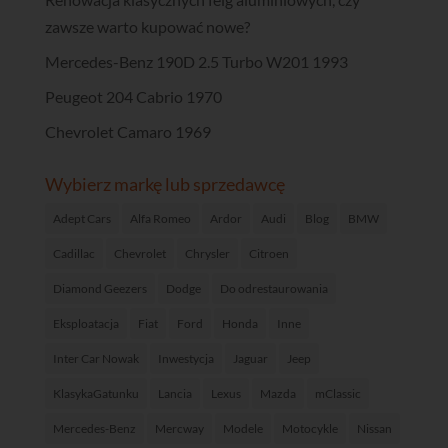
zawsze warto kupować nowe?
Mercedes-Benz 190D 2.5 Turbo W201 1993
Peugeot 204 Cabrio 1970
Chevrolet Camaro 1969
Wybierz markę lub sprzedawcę
Adept Cars
Alfa Romeo
Ardor
Audi
Blog
BMW
Cadillac
Chevrolet
Chrysler
Citroen
Diamond Geezers
Dodge
Do odrestaurowania
Eksploatacja
Fiat
Ford
Honda
Inne
Inter Car Nowak
Inwestycja
Jaguar
Jeep
KlasykaGatunku
Lancia
Lexus
Mazda
mClassic
Mercedes-Benz
Mercway
Modele
Motocykle
Nissan