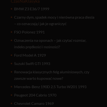
CzasNaKlasyka
BMW Z3 E36/7 1999
Czarny dym, spadek mocy i nierówna praca diesla
– co oznaczają i jak je ograniczyć
FSO Polonez 1991
Oznaczenia na oponach – jak czytać rozmiar,
indeks prędkości i nośności?
Ford Model A 1929
Suzuki Swift GTI 1993
Renowacja klasycznych felg aluminiowych, czy
zawsze warto kupować nowe?
Mercedes-Benz 190D 2.5 Turbo W201 1993
Peugeot 204 Cabrio 1970
Chevrolet Camaro 1969