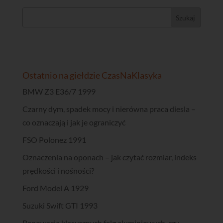
Ostatnio na giełdzie CzasNaKlasyka
BMW Z3 E36/7 1999
Czarny dym, spadek mocy i nierówna praca diesla –
co oznaczają i jak je ograniczyć
FSO Polonez 1991
Oznaczenia na oponach – jak czytać rozmiar, indeks
prędkości i nośności?
Ford Model A 1929
Suzuki Swift GTI 1993
Renowacja klasycznych felg aluminiowych, czy