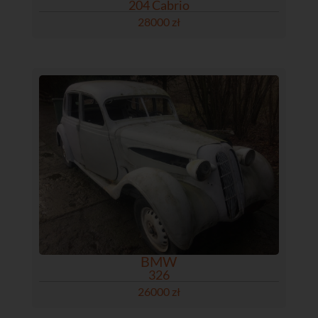
204 Cabrio
28000 zł
BMW
326
26000 zł