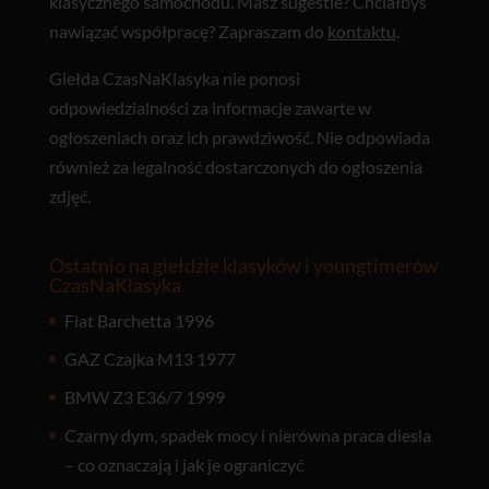
klasycznego samochodu. Masz sugestie? Chciałbyś
nawiązać współpracę? Zapraszam do
kontaktu
.
Giełda CzasNaKlasyka nie ponosi
odpowiedzialności za informacje zawarte w
ogłoszeniach oraz ich prawdziwość. Nie odpowiada
również za legalność dostarczonych do ogłoszenia
zdjęć.
Ostatnio na giełdzie klasyków i youngtimerów
CzasNaKlasyka
Fiat Barchetta 1996
GAZ Czajka M13 1977
BMW Z3 E36/7 1999
Czarny dym, spadek mocy i nierówna praca diesla
– co oznaczają i jak je ograniczyć