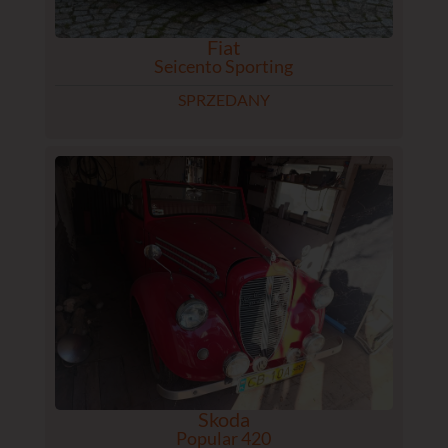
Fiat
Seicento Sporting
SPRZEDANY
Skoda
Popular 420