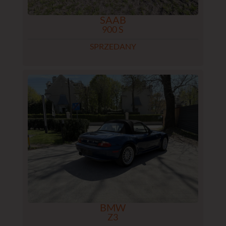
SAAB
900 S
SPRZEDANY
BMW
Z3