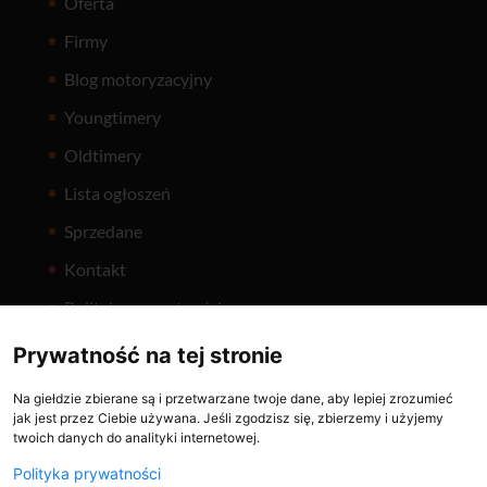
Oferta
Firmy
Blog motoryzacyjny
Youngtimery
Oldtimery
Lista ogłoszeń
Sprzedane
Kontakt
Polityka prywatności
Prywatność na tej stronie
Na giełdzie zbierane są i przetwarzane twoje dane, aby lepiej zrozumieć
jak jest przez Ciebie używana. Jeśli zgodzisz się, zbierzemy i użyjemy
twoich danych do analityki internetowej.
Holuje.pl
ČasNaVeterána
Polityka prywatności