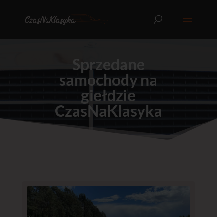
Sprzedane
samochody na
giełdzie
CzasNaKlasyka