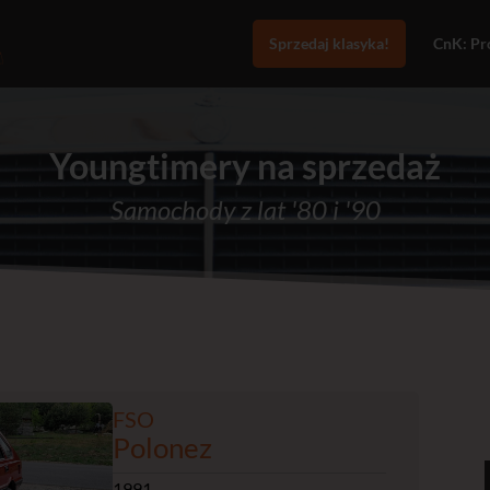
Sprzedaj klasyka!
CnK: Pro
Youngtimery na sprzedaż
Samochody z lat '80 i '90
FSO
Polonez
1991