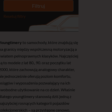
Resetuj filtry
Youngtimery
to samochody, które znajdują się
na granicy między współczesną motoryzacją a
światem pełnoprawnych klasyków. Najczęściej
są to modele z lat 80., 90. oraz początku lat
2000, które zachowują analogowy charakter,
ale jednocześnie oferują poziom komfortu,
osiągów i wyposażenia pozwalający na ich
swobodne użytkowanie na co dzień. Właśnie
dlatego youngtimery stanowią dziś jedną z
najszybciej rosnących kategorii pojazdów
kolekcjonerskich – są przystępne cenowo,