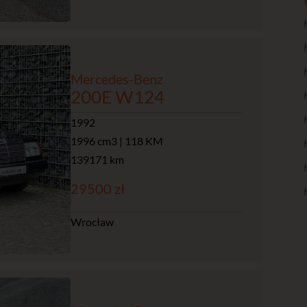
Mercedes-Benz
200E W124
1992
1996 cm3 | 118 KM
139171 km
29500 zł
Wrocław