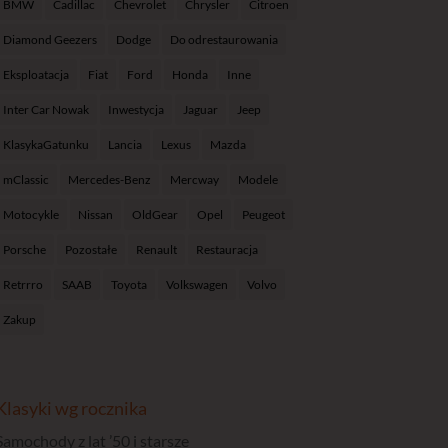
BMW
Cadillac
Chevrolet
Chrysler
Citroen
Diamond Geezers
Dodge
Do odrestaurowania
Eksploatacja
Fiat
Ford
Honda
Inne
Inter Car Nowak
Inwestycja
Jaguar
Jeep
KlasykaGatunku
Lancia
Lexus
Mazda
mClassic
Mercedes-Benz
Mercway
Modele
Motocykle
Nissan
OldGear
Opel
Peugeot
Porsche
Pozostałe
Renault
Restauracja
Retrrro
SAAB
Toyota
Volkswagen
Volvo
Zakup
Klasyki wg rocznika
Samochody z lat ’50 i starsze