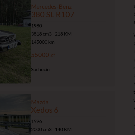
Mercedes-Benz
380 SL R107
1980
3818 cm3 | 218 KM
145000 km
55000 zł
Sochocin
Mazda
Xedos 6
1996
2000 cm3 | 140 KM