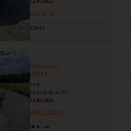
164900 km
26900 zł
Gdynia
Volkswagen
Jetta
1987
1576 cm3 | 70 KM
213000 km
SPRZEDANY
Białystok