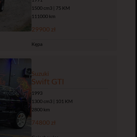
1500 cm3 | 75 KM
111000 km
29900 zł
Kępa
Suzuki
Swift GTI
1993
1300 cm3 | 101 KM
2800 km
74800 zł