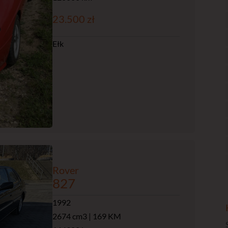
23.500 zł
Ełk
Rover
827
1992
2674 cm3 | 169 KM