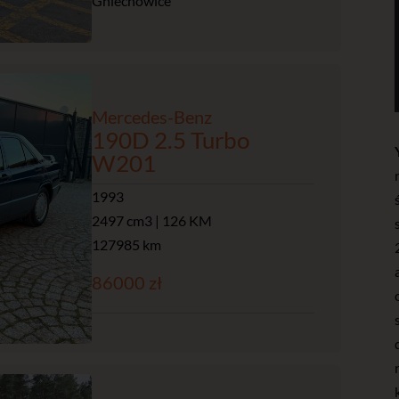
Gniechowice
Mercedes-Benz
190D 2.5 Turbo
W201
1993
2497 cm3 | 126 KM
127985 km
86000 zł