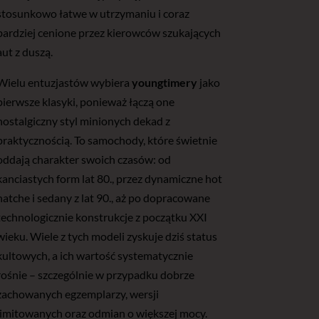
stosunkowo łatwe w utrzymaniu i coraz
bardziej cenione przez kierowców szukających
aut z duszą.
Wielu entuzjastów wybiera
youngtimery
jako
pierwsze klasyki, ponieważ łączą one
nostalgiczny styl minionych dekad z
praktycznością. To samochody, które świetnie
oddają charakter swoich czasów: od
kanciastych form lat 80., przez dynamiczne hot
hatche i sedany z lat 90., aż po dopracowane
technologicznie konstrukcje z początku XXI
wieku. Wiele z tych modeli zyskuje dziś status
kultowych, a ich wartość systematycznie
rośnie – szczególnie w przypadku dobrze
zachowanych egzemplarzy, wersji
limitowanych oraz odmian o większej mocy.