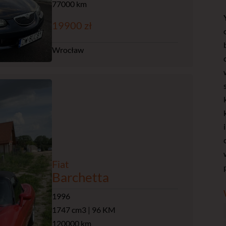
77000 km
19900 zł
Wrocław
Fiat
Barchetta
1996
1747 cm3 | 96 KM
120000 km