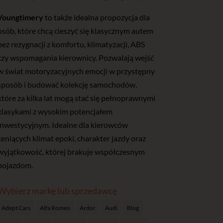
Youngtimery
to także idealna propozycja dla
osób, które chcą cieszyć się klasycznym autem
bez rezygnacji z komfortu, klimatyzacji, ABS
czy wspomagania kierownicy. Pozwalają wejść
w świat motoryzacyjnych emocji w przystępny
sposób i budować kolekcję samochodów,
które za kilka lat mogą stać się pełnoprawnymi
klasykami z wysokim potencjałem
inwestycyjnym. Idealne dla kierowców
ceniących klimat epoki, charakter jazdy oraz
wyjątkowość, której brakuje współczesnym
pojazdom.
Wybierz markę lub sprzedawcę
Adept Cars
Alfa Romeo
Ardor
Audi
Blog