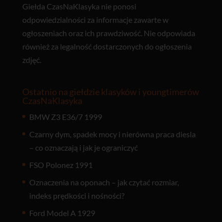
Giełda CzasNaKlasyka nie ponosi
odpowiedzialności za informacje zawarte w
ogłoszeniach oraz ich prawdziwość. Nie odpowiada
również za legalność dostarczonych do ogłoszenia
zdjęć.
Ostatnio na giełdzie klasyków i youngtimerów
CzasNaKlasyka
BMW Z3 E36/7 1999
Czarny dym, spadek mocy i nierówna praca diesla
– co oznaczają i jak je ograniczyć
FSO Polonez 1991
Oznaczenia na oponach – jak czytać rozmiar,
indeks prędkości i nośności?
Ford Model A 1929