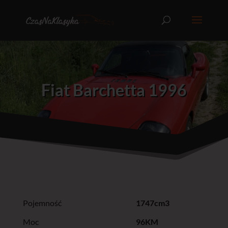
Fiat Barchetta 1996
Pojemność
1747cm3
Moc
96KM