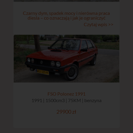
Czarny dym, spadek mocy i nierówna praca
diesla – co oznaczają i jak je ograniczyć
Czytaj wpis >>
FSO Polonez 1991
1991 | 1500cm3 | 75KM | benzyna
29900 zł