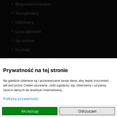
Blog motoryzacyjny
Youngtimery
Oldtimery
Lista ogłoszeń
Sprzedane
Kontakt
Polityka prywatności
Prywatność na tej stronie
Na giełdzie zbierane są i przetwarzane twoje dane, aby lepiej zrozumieć
jak jest przez Ciebie używana. Jeśli zgodzisz się, zbierzemy i użyjemy
twoich danych do analityki internetowej.
Holuje.pl
ČasNaVeterána
Polityka prywatności
PL
Akceptuję
Odrzucam