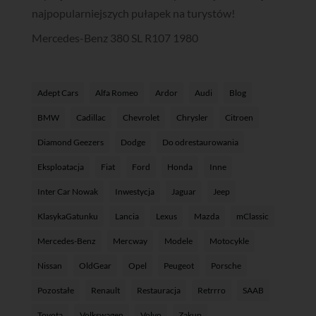
najpopularniejszych pułapek na turystów!
Mercedes-Benz 380 SL R107 1980
Adept Cars
Alfa Romeo
Ardor
Audi
Blog
BMW
Cadillac
Chevrolet
Chrysler
Citroen
Diamond Geezers
Dodge
Do odrestaurowania
Eksploatacja
Fiat
Ford
Honda
Inne
Inter Car Nowak
Inwestycja
Jaguar
Jeep
KlasykaGatunku
Lancia
Lexus
Mazda
mClassic
Mercedes-Benz
Mercway
Modele
Motocykle
Nissan
OldGear
Opel
Peugeot
Porsche
Pozostałe
Renault
Restauracja
Retrrro
SAAB
Toyota
Volkswagen
Volvo
Zakup