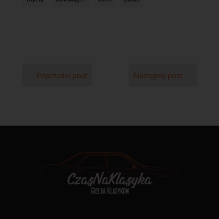
←
Poprzedni post
Następny post
→