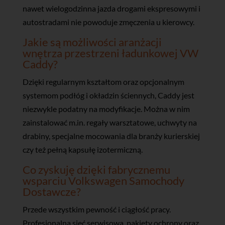
nawet wielogodzinna jazda drogami ekspresowymi i
autostradami nie powoduje zmęczenia u kierowcy.
Jakie są możliwości aranżacji
wnętrza przestrzeni ładunkowej VW
Caddy?
Dzięki regularnym kształtom oraz opcjonalnym
systemom podłóg i okładzin ściennych, Caddy jest
niezwykle podatny na modyfikacje. Można w nim
zainstalować m.in. regały warsztatowe, uchwyty na
drabiny, specjalne mocowania dla branży kurierskiej
czy też pełną kapsułę izotermiczną.
Co zyskuję dzięki fabrycznemu
wsparciu Volkswagen Samochody
Dostawcze?
Przede wszystkim pewność i ciągłość pracy.
Profesjonalna sieć serwisowa, pakiety ochrony oraz