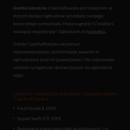
Giełda klasyków
CzasNaKlasyka jest miejscem, w
którym dodasz ogłoszenie sprzedaży swojego
klasycznego samochodu. Masz sugestie? Chciałbyś
nawiązać współpracę? Zapraszam do
kontaktu
.
Giełda CzasNaKlasyka nie ponosi
odpowiedzialności za informacje zawarte w
ogłoszeniach oraz ich prawdziwość. Nie odpowiada
również za legalność dostarczonych do ogłoszenia
zdjęć.
Ostatnio na giełdzie klasyków i youngtimerów
CzasNaKlasyka
Ford Model A 1929
Suzuki Swift GTI 1993
Renowacja klasycznych felg aluminiowych, czy