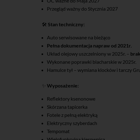
OC ważne do Maja 2027
Przegląd ważny do Stycznia 2027
🛠️
Stan techniczny:
Auto serwisowane na bieżąco
Pełna dokumentacja napraw od 2021r.
Układ olejowy uszczelniony w 2025r. –
bra
Wykonane poprawki blacharskie w 2025r.
Hamulce tył – wymiana klocków i tarczy G
✨
Wyposażenie:
Reflektory ksenonowe
Skórzana tapicerka
Fotele z pełną elektryką
Elektryczny szyberdach
Tempomat
Wielofunkcyjna kierownica