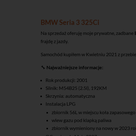
BMW Seria 3 325Ci
Na sprzedaż oferuję moje prywatne, zadbane
frajdę z jazdy.
Samochód kupiłem w Kwietniu 2021 z przebie
🔧
Najważniejsze informacje:
Rok produkcji: 2001
Silnik: M54B25 (2.5l), 192KM
Skrzynia: automatyczna
Instalacja LPG
zbiornik 56L w miejscu koła zapasowego
wlew gazu pod klapką paliwa
zbiornik wymieniony na nowy w 2023 r