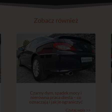
Zobacz również
Czarny dym, spadek mocy i
nierówna praca diesla – co
oznaczają i jak je ograniczyć
Czytaj wpis >>