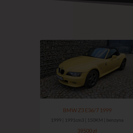
BMW Z3 E36/7 1999
1999 | 1991cm3 | 150KM | benzyna
39500 zł