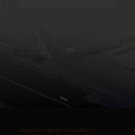
Ostatnio na giełdzie klasyków i