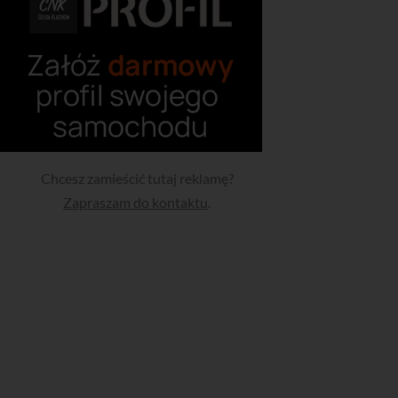
Chcesz zamieścić tutaj reklamę?
Zapraszam do kontaktu
.