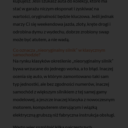
kupujesz. Jeśli szukasz auta do kolekcji, które ma
stać w garażu niczym eksponat i zyskiwać na
wartości, oryginalność będzie kluczowa. Jeśli jednak
marzy Ci się weekendowa jazda, zloty, kręte drogi i
odrobina dymu z wydechu, dobrze zrobiony swap
może być atutem, a nie wadą.
Co oznacza „nieoryginalny silnik” w klasycznym
samochodzie?
Na rynku klasyków określenie „nieoryginalny silnik”
bywa wrzucane do jednego worka, a to błąd. Inaczej
ocenia się auto, w którym zamontowano taki sam
typ jednostki, ale bez zgodności numerów, inaczej
samochód z większym silnikiem z tej samej gamy
modelowej, a jeszcze inaczej klasyka z nowoczesnym
motorem, komputerem sterującym i wiązką
elektryczną grubszą niż fabryczna instrukcja obsługi.
Warto więc rozróżnić kilka najczęstszych