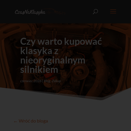
Czy warto kupować
klasyka z
nieoryginalnym
silnikiem
czerwiec 2026
Blog
,
Zakup
← Wróć do bloga