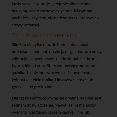
jazdy szarpie, wibruje, grzeje się albo pachnie
benzyną, warto zachować dystans. Klasyk ma
pachnieć klasykiem, nie nadchodzącą interwencją
straży pożarnej.
Zaburzony charakter auta
Silnik to nie tylko moc. To brzmienie, sposób
oddawania momentu, reakcja na gaz, kultura pracy,
wibracje, a nawet pewne niedoskonałości, które
tworzą klimat auta. Stary wolnossący motor na
gaźnikach daje inne wrażenia niż nowoczesna
jednostka z elektroniką. Nie zawsze lepsze lub
gorsze — po prostu inne.
Dla części kierowców właśnie oryginalny silnik jest
sednem doświadczenia. Nawet jeśli jest słabszy,
wymaga rozgrzania, czasem kaprysi i nie lubi