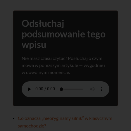
Odsłuchaj
podsumowanie tego
wpisu
Nie masz czasu czytać? Posłuchaj o czym
mowa w poniższym artykule — wygodnie i
w dowolnym momencie.
Co oznacza „nieoryginalny silnik” w klasycznym
samochodzie?