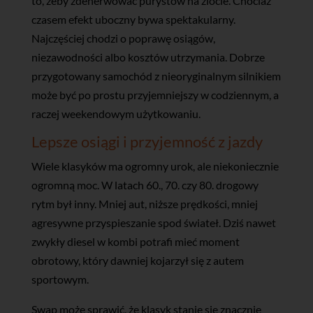
to, żeby zdenerwować purystów na zlocie. Chociaż
czasem efekt uboczny bywa spektakularny.
Najczęściej chodzi o poprawę osiągów,
niezawodności albo kosztów utrzymania. Dobrze
przygotowany samochód z nieoryginalnym silnikiem
może być po prostu przyjemniejszy w codziennym, a
raczej weekendowym użytkowaniu.
Lepsze osiągi i przyjemność z jazdy
Wiele klasyków ma ogromny urok, ale niekoniecznie
ogromną moc. W latach 60., 70. czy 80. drogowy
rytm był inny. Mniej aut, niższe prędkości, mniej
agresywne przyspieszanie spod świateł. Dziś nawet
zwykły diesel w kombi potrafi mieć moment
obrotowy, który dawniej kojarzył się z autem
sportowym.
Swap może sprawić, że klasyk stanie się znacznie