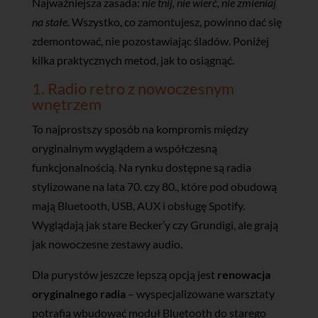
Najważniejsza zasada:
nie tnij, nie wierć, nie zmieniaj
na stałe
. Wszystko, co zamontujesz, powinno dać się
zdemontować, nie pozostawiając śladów. Poniżej
kilka praktycznych metod, jak to osiągnąć.
1. Radio retro z nowoczesnym
wnętrzem
To najprostszy sposób na kompromis między
oryginalnym wyglądem a współczesną
funkcjonalnością. Na rynku dostępne są radia
stylizowane na lata 70. czy 80., które pod obudową
mają Bluetooth, USB, AUX i obsługę Spotify.
Wyglądają jak stare Becker’y czy Grundigi, ale grają
jak nowoczesne zestawy audio.
Dla purystów jeszcze lepszą opcją jest
renowacja
oryginalnego radia
– wyspecjalizowane warsztaty
potrafią wbudować moduł Bluetooth do starego