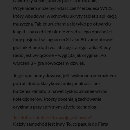
Niektórzy kolekcjonerzy poszli o krok dalej.
Przykładem może być właściciel Mercedesa W123,
który wbudował w schowku ukryty tablet z aplikacją
muzyczną. Tablet uruchamia się tylko po otwarciu
klapki – na co dzień nic nie zdradza jego obecności.
Inny pasjonat w Jaguarem XJ z lat 80. zamontował
głośnik Bluetooth w… atrapę starego radia. Kiedy
radio jest wyłączone – wygląda jak oryginał. Po
włączeniu – gra nowoczesny dźwięk.
Tego typu pomysłowość, jeśli wykonana ze smakiem,
potrafi dodać klasykowi funkcjonalności bez
burzenia klimatu, a nawet zyskać uznanie wśród
kolekcjonerów, którzy doceniają zachowanie
oryginału przy sprytnym użyciu technologii.
Jak dobrać dodatki do swojego klasyka?
Każdy samochód jest inny. To, co pasuje do Fiata