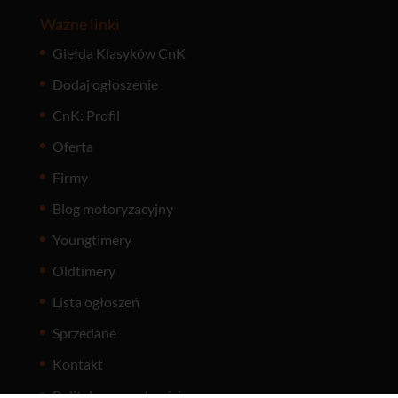
Ważne linki
Giełda Klasyków CnK
Dodaj ogłoszenie
CnK: Profil
Oferta
Firmy
Blog motoryzacyjny
Youngtimery
Oldtimery
Lista ogłoszeń
Sprzedane
Kontakt
Polityka prywatności