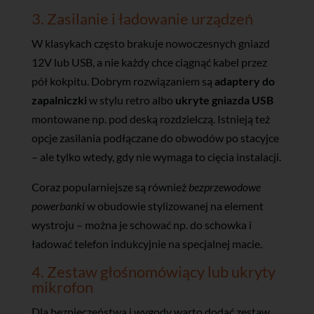
3. Zasilanie i ładowanie urządzeń
W klasykach często brakuje nowoczesnych gniazd
12V lub USB, a nie każdy chce ciągnąć kabel przez
pół kokpitu. Dobrym rozwiązaniem są
adaptery do
zapalniczki
w stylu retro albo
ukryte gniazda USB
montowane np. pod deską rozdzielczą. Istnieją też
opcje zasilania podłączane do obwodów po stacyjce
– ale tylko wtedy, gdy nie wymaga to cięcia instalacji.
Coraz popularniejsze są również
bezprzewodowe
powerbanki
w obudowie stylizowanej na element
wystroju – można je schować np. do schowka i
ładować telefon indukcyjnie na specjalnej macie.
4. Zestaw głośnomówiący lub ukryty
mikrofon
Dla bezpieczeństwa i wygody warto dodać zestaw