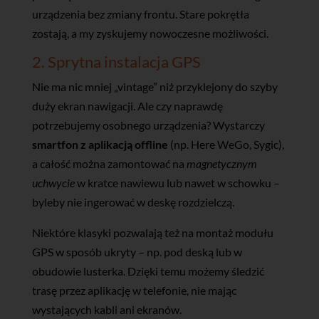
urządzenia bez zmiany frontu. Stare pokrętła
zostają, a my zyskujemy nowoczesne możliwości.
2. Sprytna instalacja GPS
Nie ma nic mniej „vintage” niż przyklejony do szyby
duży ekran nawigacji. Ale czy naprawdę
potrzebujemy osobnego urządzenia? Wystarczy
smartfon z aplikacją offline
(np. Here WeGo, Sygic),
a całość można zamontować na
magnetycznym
uchwycie
w kratce nawiewu lub nawet w schowku –
byleby nie ingerować w deskę rozdzielczą.
Niektóre klasyki pozwalają też na montaż modułu
GPS w sposób ukryty – np. pod deską lub w
obudowie lusterka. Dzięki temu możemy śledzić
trasę przez aplikację w telefonie, nie mając
wystających kabli ani ekranów.