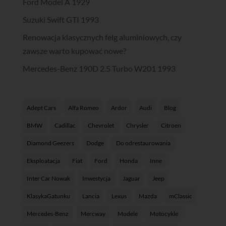
Ford Model A 1929
Suzuki Swift GTI 1993
Renowacja klasycznych felg aluminiowych, czy
zawsze warto kupować nowe?
Mercedes-Benz 190D 2.5 Turbo W201 1993
Adept Cars
Alfa Romeo
Ardor
Audi
Blog
BMW
Cadillac
Chevrolet
Chrysler
Citroen
Diamond Geezers
Dodge
Do odrestaurowania
Eksploatacja
Fiat
Ford
Honda
Inne
Inter Car Nowak
Inwestycja
Jaguar
Jeep
KlasykaGatunku
Lancia
Lexus
Mazda
mClassic
Mercedes-Benz
Mercway
Modele
Motocykle