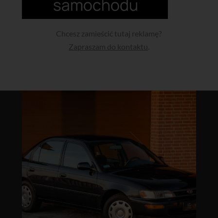
Chcesz zamieścić tutaj reklamę?
Zapraszam do kontaktu
.