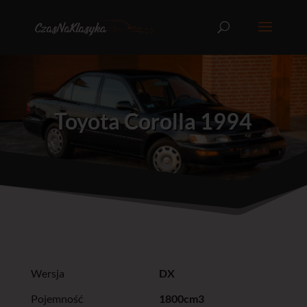
Toyota Corolla 1994
Wersja
DX
Pojemność
1800cm3