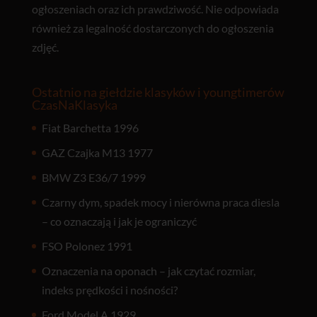
ogłoszeniach oraz ich prawdziwość. Nie odpowiada
również za legalność dostarczonych do ogłoszenia
zdjęć.
Ostatnio na giełdzie klasyków i youngtimerów
CzasNaKlasyka
Fiat Barchetta 1996
GAZ Czajka M13 1977
BMW Z3 E36/7 1999
Czarny dym, spadek mocy i nierówna praca diesla
– co oznaczają i jak je ograniczyć
FSO Polonez 1991
Oznaczenia na oponach – jak czytać rozmiar,
indeks prędkości i nośności?
Ford Model A 1929