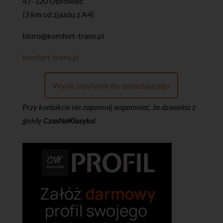
47-320 Obrowiec
(3 km od zjazdu z A4)
biuro@komfort-trans.pl
komfort-trans.pl
Wyślij zapytanie do sprzedającego
Przy kontakcie nie zapomnij wspomnieć, że dzwonisz z
giełdy
CzasNaKlasyka
!