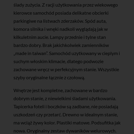
ślady zużycia. Z racji użytkowania przez wiekowego
kierowce samochód posiada delikatne obcierki
parkingiwe na listwach zderzaków. Spód auta,
komora silnika i wnęki nadkoli wyglądają jak w
kilkuletnim aucie. Lampy przednie i tylne stan
bardzo dobry. Brak jakichkolwiek zamienników
„made in taiwan”. Samochód uzytkowany w cieplym i
suchym włoskim klimacie, dlatego podwozie
zachowane wręcz w perfekcyjnym stanie. Wszystkie
szyby oryginalne łącznie z czołową.
Wnętrze jest kompletne, zachowane w bardzo
dobrym stanie, z niewielkimi śladami użytkowania.
Tapicerka foteli i boczków są zadbane, nie posiadają
uszkodzeń czy przetarć. Drewno w idealnym stanie,
ma wciąż żywy kolor. Plastiki matowe. Podsufitka jak
nowa. Oryginalny zestaw dywaników welurowych.