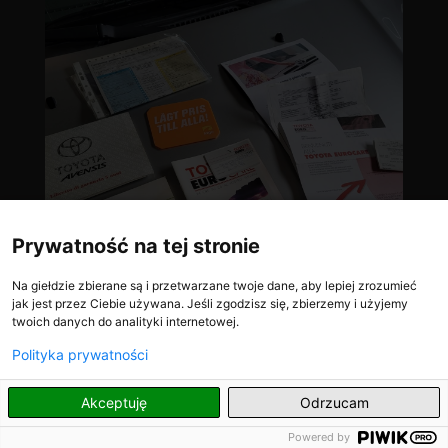
Prywatność na tej stronie
Na giełdzie zbierane są i przetwarzane twoje dane, aby lepiej zrozumieć
jak jest przez Ciebie używana. Jeśli zgodzisz się, zbierzemy i użyjemy
twoich danych do analityki internetowej.
Polityka prywatności
PL
Akceptuję
Odrzucam
Powered by
Zobacz również