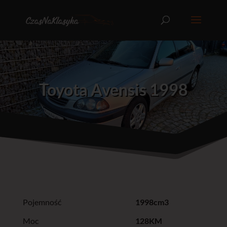
Toyota Avensis 1998
Pojemność
1998cm3
Moc
128KM