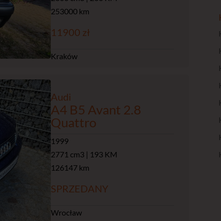
253000 km
11900 zł
Kraków
Audi
A4 B5 Avant 2.8
Quattro
1999
2771 cm3 | 193 KM
126147 km
SPRZEDANY
Wrocław