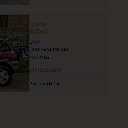
Toyota
RAV4
1997
1998 cm3 | 128 KM
197500 km
SPRZEDANY
Podkowa Leśna