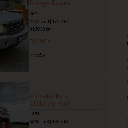
Range Rover
2005
2993 cm3 | 177 KM
318000 km
30500 zł
Kraków
Mercedes-Benz
1017 AF 4x4
1978
5638 cm3 | 168 KM