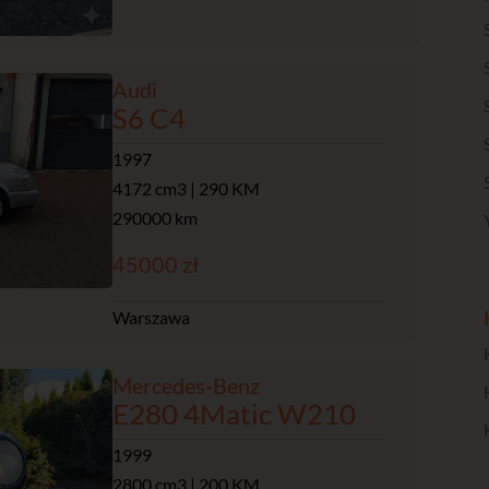
Audi
S6 C4
1997
4172 cm3 | 290 KM
290000 km
45000 zł
Warszawa
Mercedes-Benz
E280 4Matic W210
1999
2800 cm3 | 200 KM