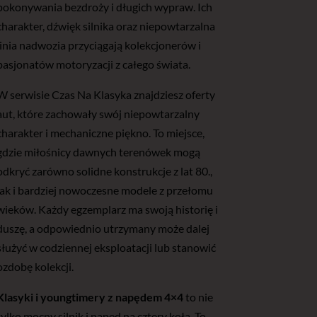
pokonywania bezdroży i długich wypraw. Ich
charakter, dźwięk silnika oraz niepowtarzalna
linia nadwozia przyciągają kolekcjonerów i
pasjonatów motoryzacji z całego świata.
W serwisie Czas Na Klasyka znajdziesz oferty
aut, które zachowały swój niepowtarzalny
charakter i mechaniczne piękno. To miejsce,
gdzie miłośnicy dawnych terenówek mogą
odkryć zarówno solidne konstrukcje z lat 80.,
jak i bardziej nowoczesne modele z przełomu
wieków. Każdy egzemplarz ma swoją historię i
duszę, a odpowiednio utrzymany może dalej
służyć w codziennej eksploatacji lub stanowić
ozdobę kolekcji.
Klasyki i youngtimery z napędem 4×4
to nie
tylko mocny silnik i napęd na cztery koła. To