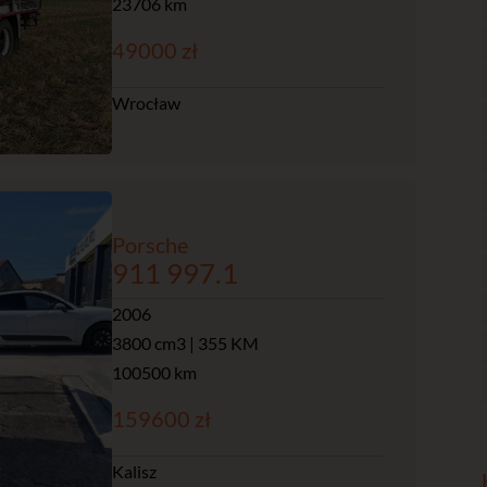
23706 km
49000 zł
Wrocław
Porsche
911 997.1
2006
3800 cm3 | 355 KM
100500 km
159600 zł
Kalisz