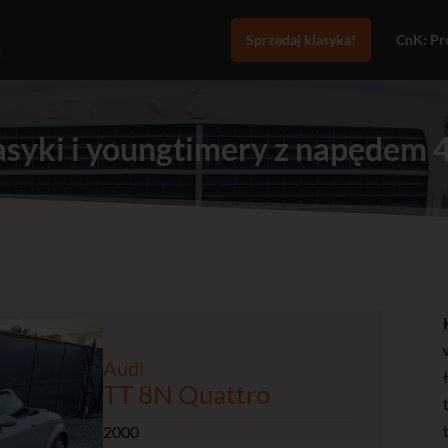
Sprzedaj klasyka!
CnK: Pro
asyki i youngtimery z napędem 
Audi
TT 8N Quattro
2000