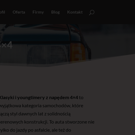
fil
Oferta
Firmy
Blog
Kontakt
4×4
Klasyki i youngtimery z napędem 4×4
to
wyjątkowa kategoria samochodów, które
łączą styl dawnych lat z solidnością
terenowych konstrukcji. To auta stworzone nie
tylko do jazdy po asfalcie, ale też do