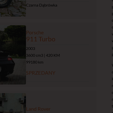
Czarna Dąbrówka
Porsche
911 Turbo
2003
3600 cm3 | 420 KM
99180 km
SPRZEDANY
Land Rover