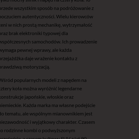
przede wszystkim sposób na podróżowanie z
poczuciem autentyczności. Wielu kierowców
ceni w nich prostą mechanikę, wytrzymałość
oraz brak elektroniki typowej dla
współczesnych samochodów. Ich prowadzenie
wymaga pewnej wprawy, ale każda
przejażdżka daje wrażenie kontaktu z
prawdziwą motoryzacją.
Wśród popularnych modeli z napędem na
cztery koła można wyróżnić legendarne
konstrukcje japońskie, włoskie oraz
niemieckie. Każda marka ma własne podejście
do tematu, ale wspólnym mianownikiem jest
niezawodność i wyjątkowy charakter. Czasem
to rodzinne kombi o podwyższonym
prześwicie, a czasem kultowy SUV z lat 90.,