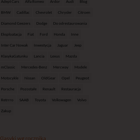
Adept Cars
Alfa Romeo
Ardor
Audi
Blog
BMW
Cadillac
Chevrolet
Chrysler
Citroen
Diamond Geezers
Dodge
Do odrestaurowania
Eksploatacja
Fiat
Ford
Honda
Inne
Inter Car Nowak
Inwestycja
Jaguar
Jeep
KlasykaGatunku
Lancia
Lexus
Mazda
mClassic
Mercedes-Benz
Mercway
Modele
Motocykle
Nissan
OldGear
Opel
Peugeot
Porsche
Pozostałe
Renault
Restauracja
Retrrro
SAAB
Toyota
Volkswagen
Volvo
Zakup
Klasyki wg rocznika