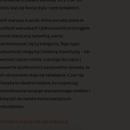
który stał się ikoną stylu i wytrzymałości.
Jeśli marzysz o aucie, które poradzi sobie w
każdych warunkach i jednocześnie przyciągnie
wzrok klasyczną sylwetką, warto
zainteresować się tą kategorią. Tego typu
samochody mogą być świetną inwestycją – ich
wartość często rośnie, a dostęp do części i
wsparcia społeczności pasjonatów sprawia, że
ich utrzymanie staje się łatwiejsze. Czas Na
Klasyka to idealne miejsce, by rozpocząć
poszukiwania swojego wymarzonego modelu i
dołączyć do świata motoryzacyjnych
entuzjastów.
Wybierz markę lub sprzedawcę