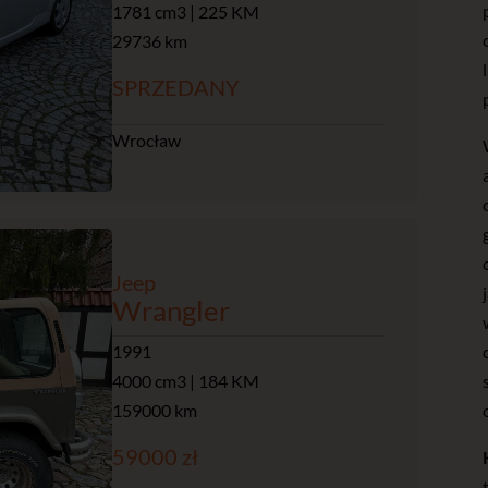
1781 cm3 | 225 KM
29736 km
SPRZEDANY
Wrocław
Jeep
Wrangler
1991
4000 cm3 | 184 KM
159000 km
59000 zł