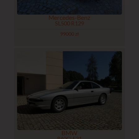
Mercedes-Benz
SL500 R129
99000 zł
BMW
840Ci E31