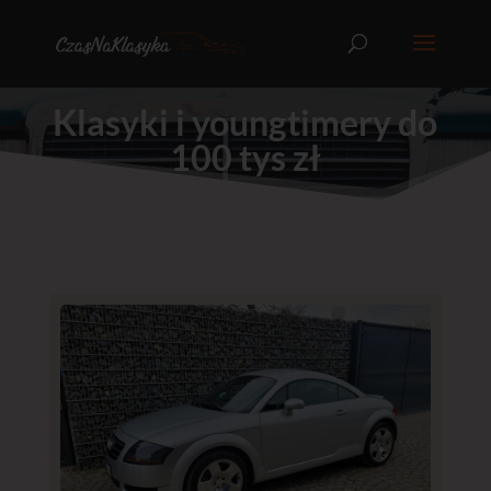
Klasyki i youngtimery do
100 tys zł