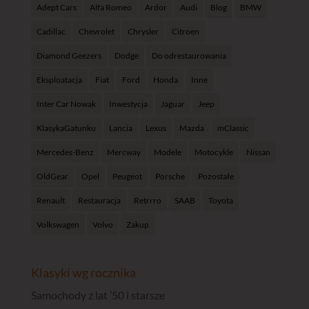
Adept Cars
Alfa Romeo
Ardor
Audi
Blog
BMW
Cadillac
Chevrolet
Chrysler
Citroen
Diamond Geezers
Dodge
Do odrestaurowania
Eksploatacja
Fiat
Ford
Honda
Inne
Inter Car Nowak
Inwestycja
Jaguar
Jeep
KlasykaGatunku
Lancia
Lexus
Mazda
mClassic
Mercedes-Benz
Mercway
Modele
Motocykle
Nissan
OldGear
Opel
Peugeot
Porsche
Pozostałe
Renault
Restauracja
Retrrro
SAAB
Toyota
Volkswagen
Volvo
Zakup
Klasyki wg rocznika
Samochody z lat ’50 i starsze