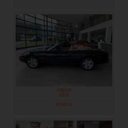
Jaguar
XK8
97000 zł