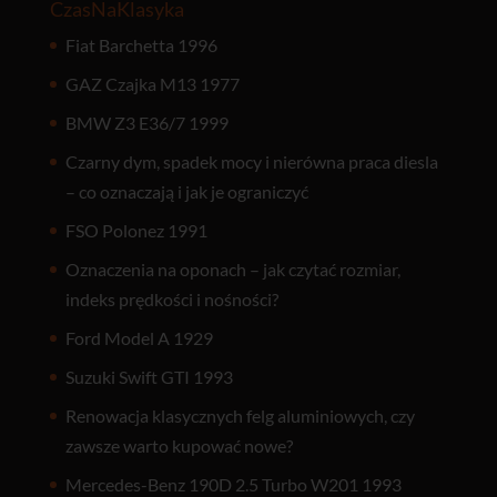
CzasNaKlasyka
Fiat Barchetta 1996
GAZ Czajka M13 1977
BMW Z3 E36/7 1999
Czarny dym, spadek mocy i nierówna praca diesla
– co oznaczają i jak je ograniczyć
FSO Polonez 1991
Oznaczenia na oponach – jak czytać rozmiar,
indeks prędkości i nośności?
Ford Model A 1929
Suzuki Swift GTI 1993
Renowacja klasycznych felg aluminiowych, czy
zawsze warto kupować nowe?
Mercedes-Benz 190D 2.5 Turbo W201 1993