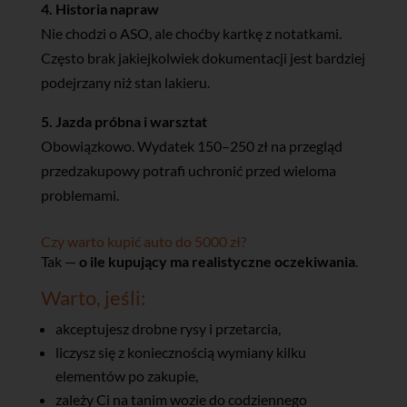
4. Historia napraw
Nie chodzi o ASO, ale choćby kartkę z notatkami.
Często brak jakiejkolwiek dokumentacji jest bardziej
podejrzany niż stan lakieru.
5. Jazda próbna i warsztat
Obowiązkowo. Wydatek 150–250 zł na przegląd
przedzakupowy potrafi uchronić przed wieloma
problemami.
Czy warto kupić auto do 5000 zł?
Tak —
o ile kupujący ma realistyczne oczekiwania
.
Warto, jeśli:
akceptujesz drobne rysy i przetarcia,
liczysz się z koniecznością wymiany kilku
elementów po zakupie,
zależy Ci na tanim wozie do codziennego