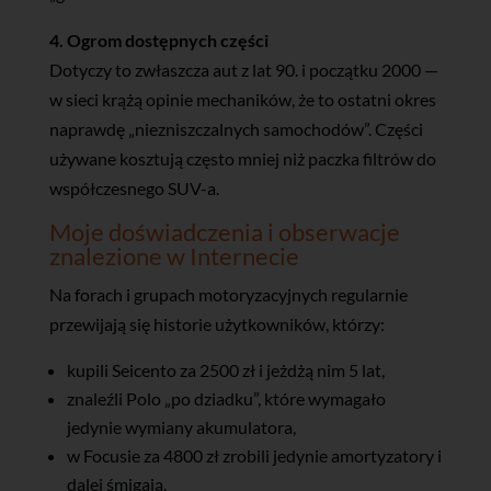
4. Ogrom dostępnych części
Dotyczy to zwłaszcza aut z lat 90. i początku 2000 —
w sieci krążą opinie mechaników, że to ostatni okres
naprawdę „niezniszczalnych samochodów”. Części
używane kosztują często mniej niż paczka filtrów do
współczesnego SUV-a.
Moje doświadczenia i obserwacje
znalezione w Internecie
Na forach i grupach motoryzacyjnych regularnie
przewijają się historie użytkowników, którzy:
kupili Seicento za 2500 zł i jeżdżą nim 5 lat,
znaleźli Polo „po dziadku”, które wymagało
jedynie wymiany akumulatora,
w Focusie za 4800 zł zrobili jedynie amortyzatory i
dalej śmigają.