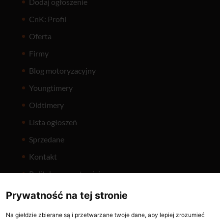
Dodaj ogłoszenie
CnK: Profil
Oferta
Firmy
Blog motoryzacyjny
Youngtimery
Oldtimery
Lista ogłoszeń
Sprzedane
Kontakt
Polityka prywatności
Prywatność na tej stronie
Na giełdzie zbierane są i przetwarzane twoje dane, aby lepiej zrozumieć