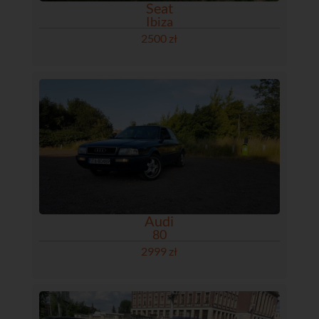
Seat
Ibiza
2500 zł
Audi
80
2999 zł