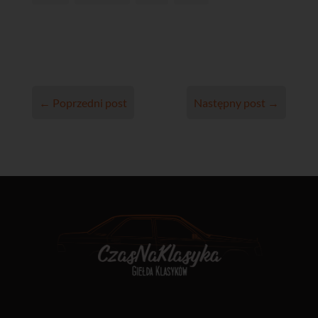
←
Poprzedni post
Następny post
→