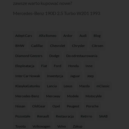
zawsze warto kupować nowe?
Mercedes-Benz 190D 2.5 Turbo W201 1993
Adept Cars
Alfa Romeo
Ardor
Audi
Blog
BMW
Cadillac
Chevrolet
Chrysler
Citroen
Diamond Geezers
Dodge
Do odrestaurowania
Eksploatacja
Fiat
Ford
Honda
Inne
Inter Car Nowak
Inwestycja
Jaguar
Jeep
KlasykaGatunku
Lancia
Lexus
Mazda
mClassic
Mercedes-Benz
Mercway
Modele
Motocykle
Nissan
OldGear
Opel
Peugeot
Porsche
Pozostałe
Renault
Restauracja
Retrrro
SAAB
Toyota
Volkswagen
Volvo
Zakup