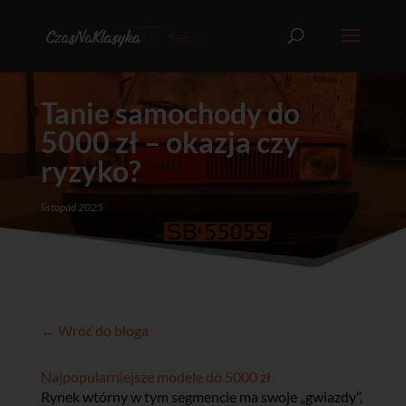
Tanie samochody do
5000 zł – okazja czy
ryzyko?
listopad 2025
← Wróć do bloga
Najpopularniejsze modele do 5000 zł
Rynek wtórny w tym segmencie ma swoje „gwiazdy”,