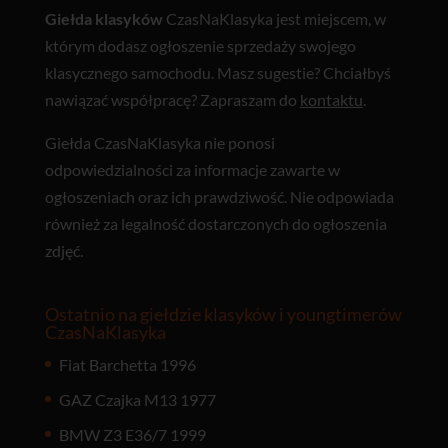
Giełda klasyków
CzasNaKlasyka jest miejscem, w
którym dodasz ogłoszenie sprzedaży swojego
klasycznego samochodu. Masz sugestie? Chciałbyś
nawiązać współpracę? Zapraszam do
kontaktu
.
Giełda CzasNaKlasyka nie ponosi
odpowiedzialności za informacje zawarte w
ogłoszeniach oraz ich prawdziwość. Nie odpowiada
również za legalność dostarczonych do ogłoszenia
zdjęć.
Ostatnio na giełdzie klasyków i youngtimerów
CzasNaKlasyka
Fiat Barchetta 1996
GAZ Czajka M13 1977
BMW Z3 E36/7 1999