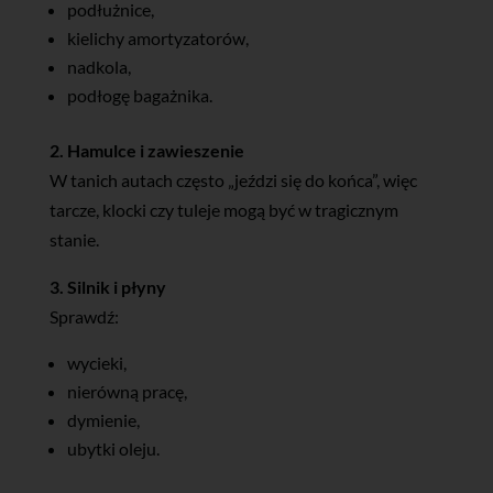
podłużnice,
kielichy amortyzatorów,
nadkola,
podłogę bagażnika.
2. Hamulce i zawieszenie
W tanich autach często „jeździ się do końca”, więc
tarcze, klocki czy tuleje mogą być w tragicznym
stanie.
3. Silnik i płyny
Sprawdź:
wycieki,
nierówną pracę,
dymienie,
ubytki oleju.