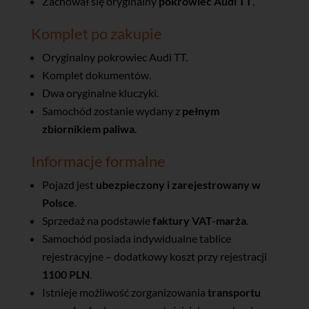
Zachował się oryginalny
pokrowiec Audi TT
.
Komplet po zakupie
Oryginalny pokrowiec Audi TT.
Komplet dokumentów.
Dwa oryginalne kluczyki.
Samochód zostanie wydany z
pełnym
zbiornikiem paliwa
.
Informacje formalne
Pojazd jest
ubezpieczony i zarejestrowany w
Polsce
.
Sprzedaż na podstawie
faktury VAT-marża
.
Samochód posiada indywidualne tablice
rejestracyjne – dodatkowy koszt przy rejestracji
1100 PLN
.
Istnieje możliwość zorganizowania
transportu