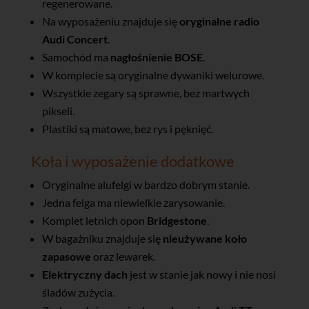
regenerowane.
Na wyposażeniu znajduje się
oryginalne radio
Audi Concert
.
Samochód ma
nagłośnienie BOSE
.
W komplecie są oryginalne dywaniki welurowe.
Wszystkie zegary są sprawne, bez martwych
pikseli.
Plastiki są matowe, bez rys i pęknięć.
Koła i wyposażenie dodatkowe
Oryginalne alufelgi w bardzo dobrym stanie.
Jedna felga ma niewielkie zarysowanie.
Komplet letnich opon
Bridgestone
.
W bagażniku znajduje się
nieużywane koło
zapasowe
oraz lewarek.
Elektryczny dach
jest w stanie jak nowy i nie nosi
śladów zużycia.