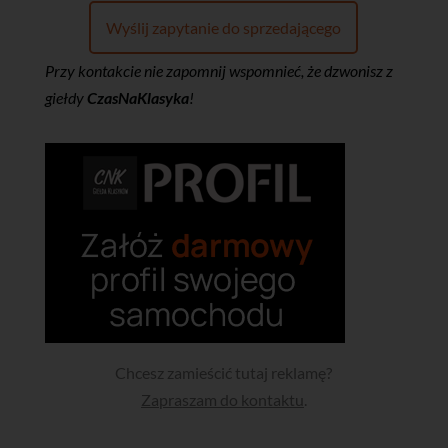
Wyślij zapytanie do sprzedającego
Przy kontakcie nie zapomnij wspomnieć, że dzwonisz z
giełdy
CzasNaKlasyka
!
Chcesz zamieścić tutaj reklamę?
Zapraszam do kontaktu
.