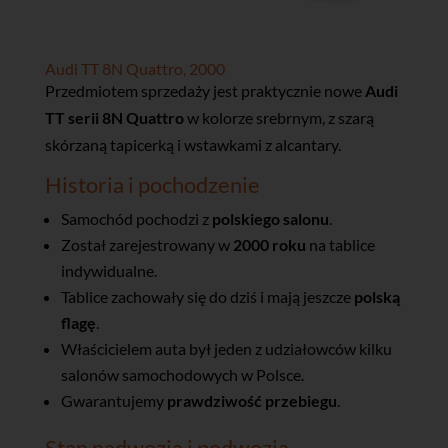
Audi TT 8N Quattro, 2000
Przedmiotem sprzedaży jest praktycznie nowe
Audi
TT serii 8N Quattro
w kolorze srebrnym, z szarą
skórzaną tapicerką i wstawkami z alcantary.
Historia i pochodzenie
Samochód pochodzi z
polskiego salonu
.
Został zarejestrowany w
2000 roku
na tablice
indywidualne.
Tablice zachowały się do dziś i mają jeszcze
polską
flagę
.
Właścicielem auta był jeden z udziałowców kilku
salonów samochodowych w Polsce.
Gwarantujemy
prawdziwość przebiegu
.
Stan nadwozia i podwozia