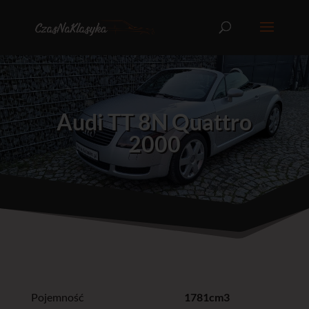
Audi TT 8N Quattro
2000
Pojemność
1781cm3