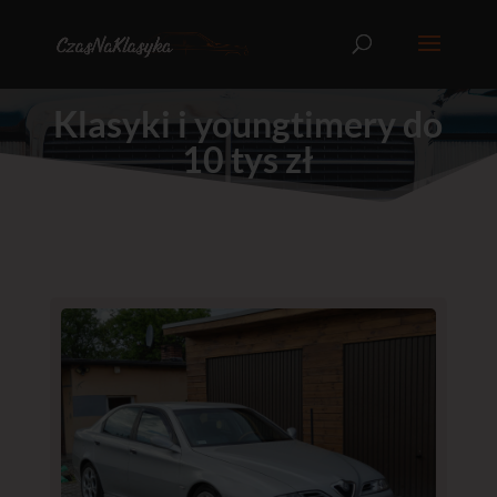
Klasyki i youngtimery do
10 tys zł