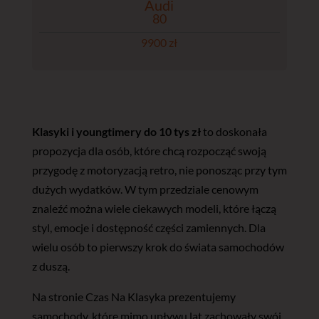
Audi
80
9900 zł
Klasyki i youngtimery do 10 tys zł
to doskonała
propozycja dla osób, które chcą rozpocząć swoją
przygodę z motoryzacją retro, nie ponosząc przy tym
dużych wydatków. W tym przedziale cenowym
znaleźć można wiele ciekawych modeli, które łączą
styl, emocje i dostępność części zamiennych. Dla
wielu osób to pierwszy krok do świata samochodów
z duszą.
Na stronie Czas Na Klasyka prezentujemy
samochody, które mimo upływu lat zachowały swój