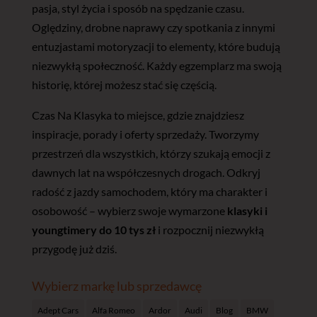
pasja, styl życia i sposób na spędzanie czasu.
Oględziny, drobne naprawy czy spotkania z innymi
entuzjastami motoryzacji to elementy, które budują
niezwykłą społeczność. Każdy egzemplarz ma swoją
historię, której możesz stać się częścią.
Czas Na Klasyka to miejsce, gdzie znajdziesz
inspiracje, porady i oferty sprzedaży. Tworzymy
przestrzeń dla wszystkich, którzy szukają emocji z
dawnych lat na współczesnych drogach. Odkryj
radość z jazdy samochodem, który ma charakter i
osobowość – wybierz swoje wymarzone
klasyki i
youngtimery do 10 tys zł
i rozpocznij niezwykłą
przygodę już dziś.
Wybierz markę lub sprzedawcę
Adept Cars
Alfa Romeo
Ardor
Audi
Blog
BMW