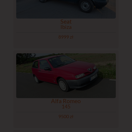
Seat
Ibiza
8999 zł
Alfa Romeo
145
9500 zł