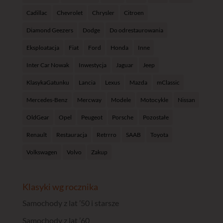
Cadillac
Chevrolet
Chrysler
Citroen
Diamond Geezers
Dodge
Do odrestaurowania
Eksploatacja
Fiat
Ford
Honda
Inne
Inter Car Nowak
Inwestycja
Jaguar
Jeep
KlasykaGatunku
Lancia
Lexus
Mazda
mClassic
Mercedes-Benz
Mercway
Modele
Motocykle
Nissan
OldGear
Opel
Peugeot
Porsche
Pozostałe
Renault
Restauracja
Retrrro
SAAB
Toyota
Volkswagen
Volvo
Zakup
Klasyki wg rocznika
Samochody z lat ’50 i starsze
Samochody z lat ’60