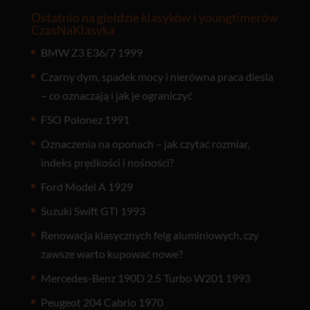
Ostatnio na giełdzie klasyków i youngtimerów
CzasNaKlasyka
BMW Z3 E36/7 1999
Czarny dym, spadek mocy i nierówna praca diesla
– co oznaczają i jak je ograniczyć
FSO Polonez 1991
Oznaczenia na oponach – jak czytać rozmiar,
indeks prędkości i nośności?
Ford Model A 1929
Suzuki Swift GTI 1993
Renowacja klasycznych felg aluminiowych, czy
zawsze warto kupować nowe?
Mercedes-Benz 190D 2.5 Turbo W201 1993
Peugeot 204 Cabrio 1970