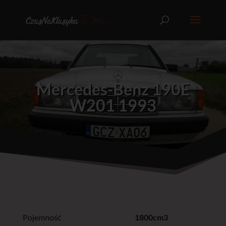
Mercedes-Benz 190E
W201 1993
Pojemność
1800cm3