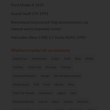
Ford Model A 1929
Suzuki Swift GTI 1993
Renowacja klasycznych felg aluminiowych, czy
zawsze warto kupować nowe?
Mercedes-Benz 190D 2.5 Turbo W201 1993
Wybierz markę lub sprzedawcę
Adept Cars
Alfa Romeo
Ardor
Audi
Blog
BMW
Cadillac
Chevrolet
Chrysler
Citroen
Diamond Geezers
Dodge
Do odrestaurowania
Eksploatacja
Fiat
Ford
Honda
Inne
Inter Car Nowak
Inwestycja
Jaguar
Jeep
KlasykaGatunku
Lancia
Lexus
Mazda
mClassic