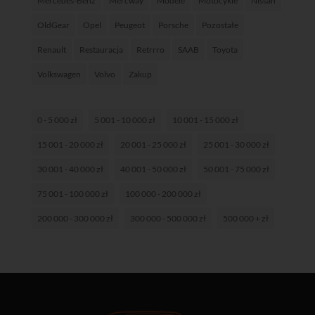
Mercedes-Benz
Mercway
Modele
Motocykle
Nissan
OldGear
Opel
Peugeot
Porsche
Pozostałe
Renault
Restauracja
Retrrro
SAAB
Toyota
Volkswagen
Volvo
Zakup
0 - 5 000 zł
5 001 - 10 000 zł
10 001 - 15 000 zł
15 001 - 20 000 zł
20 001 - 25 000 zł
25 001 - 30 000 zł
30 001 - 40 000 zł
40 001 - 50 000 zł
50 001 - 75 000 zł
75 001 - 100 000 zł
100 000 - 200 000 zł
200 000 - 300 000 zł
300 000 - 500 000 zł
500 000 + zł