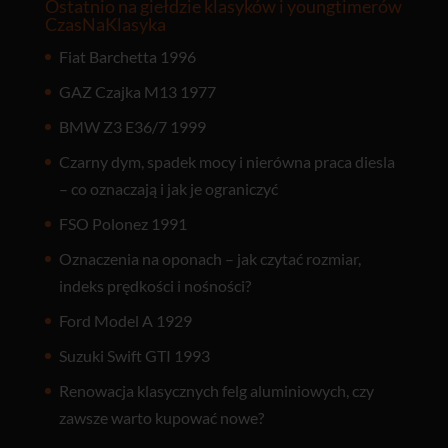
Ostatnio na giełdzie klasyków i youngtimerów
CzasNaKlasyka
Fiat Barchetta 1996
GAZ Czajka M13 1977
BMW Z3 E36/7 1999
Czarny dym, spadek mocy i nierówna praca diesla
– co oznaczają i jak je ograniczyć
FSO Polonez 1991
Oznaczenia na oponach – jak czytać rozmiar,
indeks prędkości i nośności?
Ford Model A 1929
Suzuki Swift GTI 1993
Renowacja klasycznych felg aluminiowych, czy
zawsze warto kupować nowe?