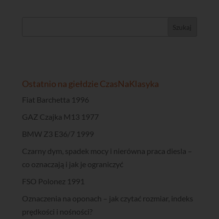
Ostatnio na giełdzie CzasNaKlasyka
Fiat Barchetta 1996
GAZ Czajka M13 1977
BMW Z3 E36/7 1999
Czarny dym, spadek mocy i nierówna praca diesla –
co oznaczają i jak je ograniczyć
FSO Polonez 1991
Oznaczenia na oponach – jak czytać rozmiar, indeks
prędkości i nośności?