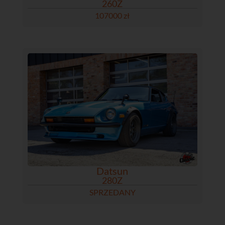
260Z
107000 zł
Datsun
280Z
SPRZEDANY