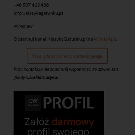
+48 507 433 488
info@klasykagatunku.pl
Wrocław
‎Obserwuj kanał KlasykaGatunku.pl na
WhatsApp
.
Wyślij zapytanie do sprzedającego
Przy kontakcie nie zapomnij wspomnieć, że dzwonisz z
giełdy
CzasNaKlasyka
!