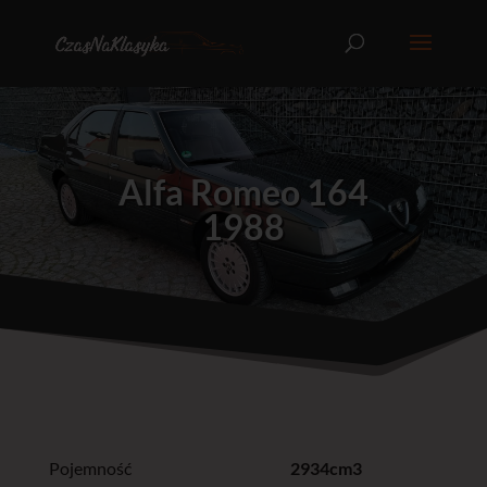
Alfa Romeo 164
1988
Pojemność
2934cm3