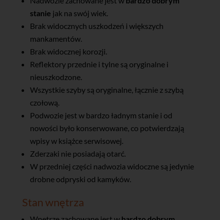
Nadwozie zachowane jest w
bardzo dobrym
stanie
jak na swój wiek.
Brak widocznych uszkodzeń i większych
mankamentów.
Brak widocznej korozji.
Reflektory przednie i tylne są oryginalne i
nieuszkodzone.
Wszystkie szyby są oryginalne, łącznie z szybą
czołową.
Podwozie jest w bardzo ładnym stanie i od
nowości było konserwowane, co potwierdzają
wpisy w książce serwisowej.
Zderzaki nie posiadają otarć.
W przedniej części nadwozia widoczne są jedynie
drobne odpryski od kamyków.
Stan wnętrza
Wnętrze zachowane jest w
bardzo dobrym