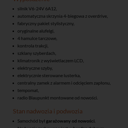
silnik V6-24V 6A12,
automatyczna skrzynia 4-biegowa z overdrive,
fabryczny pakiet stylistyczny,
oryginalne alufelgi,
4 hamulce tarczowe,
kontrola trakcji,
szklany szyberdach,
klimatronik z wyświetlaczem LCD,
elektryczne szyby,
elektrycznie sterowane lusterka,
centralny zamek z alarmem i odcięciem zapłonu,
tempomat,
radio Blaupunkt montowane od nowości.
Stan nadwozia i podwozia
Samochód był
garażowany od nowości
.