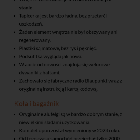
stanie
.
Tapicerka jest bardzo ładna, bez przetarć i
uszkodzeń.
Żaden element wnętrza nie był obszywany ani
regenerowany.
Plastiki są matowe, bez rys i pęknięć.
Podsufitka wygląda jak nowa.
W aucie od nowości znajdują się welurowe
dywaniki z haftami.
Zachowało się fabryczne radio Blaupunkt wraz z
oryginalną instrukcją i kartą kodową.
Koła i bagażnik
Oryginalne alufelgi są w bardzo dobrym stanie, z
niewielkimi śladami użytkowania.
Komplet opon został wymieniony w 2023 roku.
Od tego czasu samochód przejechał tylko 2000