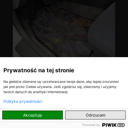
Prywatność na tej stronie
Na giełdzie zbierane są i przetwarzane twoje dane, aby lepiej zrozumieć
jak jest przez Ciebie używana. Jeśli zgodzisz się, zbierzemy i użyjemy
twoich danych do analityki internetowej.
Polityka prywatności
PL
Akceptuję
Odrzucam
Powered by