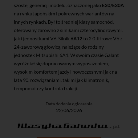
szóstej generacji modelu, oznaczonej jako
E30/E30A
na rynku japońskim i pokrewnych wariantów na
innych rynkach. Był to średniej klasy samochód,
oferowany zarówno z silnikami czterocylindrowymi,
jak i jednostkami V6. Silnik
6A12
to 2.0-litrowe V6 z
24-zaworową głowicą, należące do rodziny
jednostek Mitsubishi 6A1. W swoim czasie Galant
wyróżniał się dopracowanym wyposażeniem,
wysokim komfortem jazdy i nowoczesnymi jak na
lata 90. rozwiązaniami, takimi jak klimatronik,
tempomat czy kontrola trakcji.
Data dodania ogłoszenia
22/06/2026