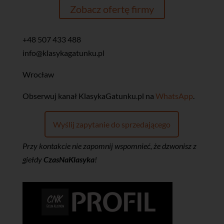
Zobacz ofertę firmy
+48 507 433 488
info@klasykagatunku.pl
Wrocław
‎Obserwuj kanał KlasykaGatunku.pl na
WhatsApp
.
Wyślij zapytanie do sprzedającego
Przy kontakcie nie zapomnij wspomnieć, że dzwonisz z
giełdy
CzasNaKlasyka
!