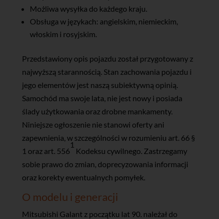
Możliwa wysyłka do każdego kraju.
Obsługa w językach: angielskim, niemieckim,
włoskim i rosyjskim.
Przedstawiony opis pojazdu został przygotowany z
najwyższą starannością. Stan zachowania pojazdu i
jego elementów jest naszą subiektywną opinią.
Samochód ma swoje lata, nie jest nowy i posiada
ślady użytkowania oraz drobne mankamenty.
Niniejsze ogłoszenie nie stanowi oferty ani
zapewnienia, w szczególności w rozumieniu art. 66 §
1
1 oraz art. 556
Kodeksu cywilnego. Zastrzegamy
sobie prawo do zmian, doprecyzowania informacji
oraz korekty ewentualnych pomyłek.
O modelu i generacji
Mitsubishi Galant z początku lat 90. należał do