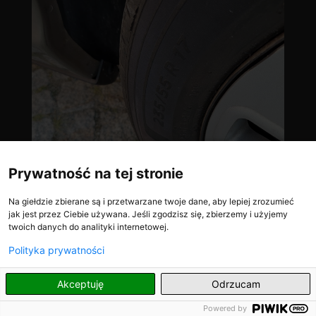
Prywatność na tej stronie
Na giełdzie zbierane są i przetwarzane twoje dane, aby lepiej zrozumieć
jak jest przez Ciebie używana. Jeśli zgodzisz się, zbierzemy i użyjemy
twoich danych do analityki internetowej.
Polityka prywatności
PL
Akceptuję
Odrzucam
Powered by