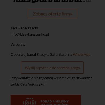
Zobacz ofertę firmy
+48 507 433 488
info@klasykagatunku.pl
Wrocław
‎Obserwuj kanał KlasykaGatunku.pl na
WhatsApp
.
Wyślij zapytanie do sprzedającego
Przy kontakcie nie zapomnij wspomnieć, że dzwonisz z
giełdy
CzasNaKlasyka
!