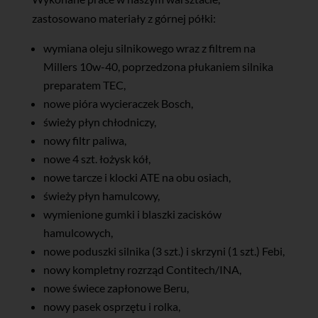
zastosowano materiały z górnej półki:
wymiana oleju silnikowego wraz z filtrem na
Millers 10w-40, poprzedzona płukaniem silnika
preparatem TEC,
nowe pióra wycieraczek Bosch,
świeży płyn chłodniczy,
nowy filtr paliwa,
nowe 4 szt. łożysk kół,
nowe tarcze i klocki ATE na obu osiach,
świeży płyn hamulcowy,
wymienione gumki i blaszki zacisków
hamulcowych,
nowe poduszki silnika (3 szt.) i skrzyni (1 szt.) Febi,
nowy kompletny rozrząd Contitech/INA,
nowe świece zapłonowe Beru,
nowy pasek osprzętu i rolka,