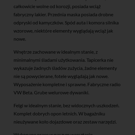
całkowicie wolne od korozji, posiada wciąż
fabryczny lakier. Przednia maska posiada drobne
odpryski od kamyczków. Spód auta i komora silnika
wzorowe, niektóre elementy wyglądają wciąż jak
nowe.
Wnętrze zachowane w idealnym stanie, z
minimalnymi śladami użytkowania. Tapicerka nie
wykazuje żadnych śladów zużycia, żadne elementy
nie są powycierane, fotele wyglądają jak nowe.
Wyposażenie kompletne i sprawne. Fabryczne radio
VW Beta. Grube welurowe dywaniki.
Felgi w idealnym stanie, bez widocznych uszkodzeń.
Komplet dobrych opon letnich. W bagażniku
nieużywane koło dojazdowe oraz zestaw narzędzi.
Wykonane prace w naszym warsztacie,