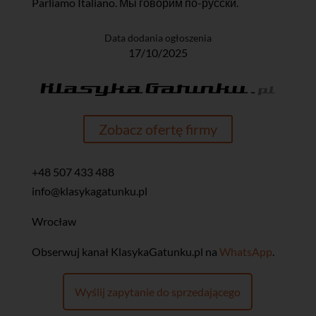
Parliamo Italiano. Мы говорим по-русски.
Data dodania ogłoszenia
17/10/2025
Zobacz ofertę firmy
+48 507 433 488
info@klasykagatunku.pl
Wrocław
‎Obserwuj kanał KlasykaGatunku.pl na
WhatsApp
.
Wyślij zapytanie do sprzedającego