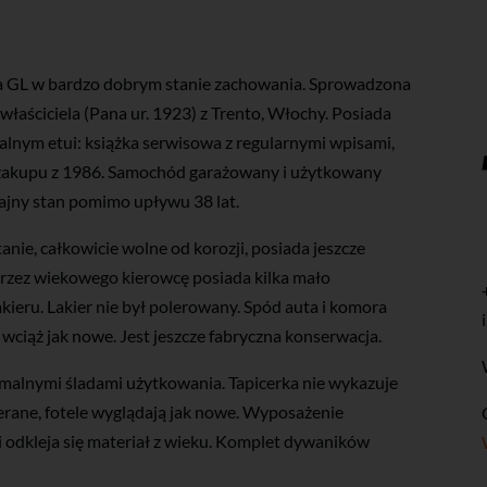
a GL w bardzo dobrym stanie zachowania. Sprowadzona
łaściciela (Pana ur. 1923) z Trento, Włochy. Posiada
nym etui: książka serwisowa z regularnymi wpisami,
ek zakupu z 1986. Samochód garażowany i użytkowany
ajny stan pomimo upływu 38 lat.
ie, całkowicie wolne od korozji, posiada jeszcze
przez wiekowego kierowcę posiada kilka mało
ieru. Lakier nie był polerowany. Spód auta i komora
wciąż jak nowe. Jest jeszcze fabryczna konserwacja.
malnymi śladami użytkowania. Tapicerka nie wykazuje
erane, fotele wyglądają jak nowe. Wyposażenie
 odkleja się materiał z wieku. Komplet dywaników