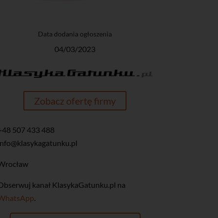
Data dodania ogłoszenia
04/03/2023
Zobacz ofertę firmy
+48 507 433 488
info@klasykagatunku.pl
Wrocław
‎Obserwuj kanał KlasykaGatunku.pl na
WhatsApp
.