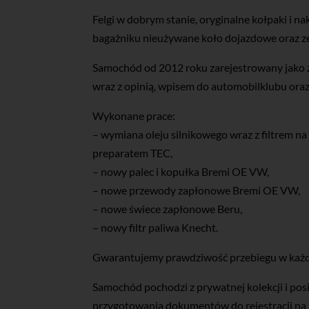
Felgi w dobrym stanie, oryginalne kołpaki i n
bagażniku nieużywane koło dojazdowe oraz zest
Samochód od 2012 roku zarejestrowany jako
wraz z opinią, wpisem do automobilklubu oraz
Wykonane prace:
– wymiana oleju silnikowego wraz z filtrem n
preparatem TEC,
– nowy palec i kopułka Bremi OE VW,
– nowe przewody zapłonowe Bremi OE VW,
– nowe świece zapłonowe Beru,
– nowy filtr paliwa Knecht.
Gwarantujemy prawdziwość przebiegu w każ
Samochód pochodzi z prywatnej kolekcji i po
przygotowania dokumentów do rejestracji na 