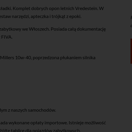
akładki. Komplet dobrych opon letnich Vredestein. W
aw narzędzi, apteczka i trójkąt z epoki.
 zabytkowy we Włoszech. Posiada całą dokumentację
 FIVA.
a Millers 10w-40, poprzedzona płukaniem silnika
dym z naszych samochodów.
siada wykonane opłaty importowe. Istnieje możliwość
żółte tablice dla pojazdów zabytkowych.