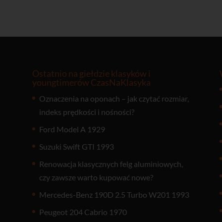
Ostatnio na giełdzie klasyków i
youngtimerów CzasNaKlasyka
Oznaczenia na oponach – jak czytać rozmiar,
indeks prędkości i nośności?
Ford Model A 1929
Suzuki Swift GTI 1993
Renowacja klasycznych felg aluminiowych,
czy zawsze warto kupować nowe?
Mercedes-Benz 190D 2.5 Turbo W201 1993
Peugeot 204 Cabrio 1970