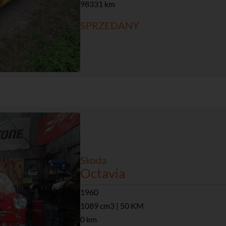
98331 km
SPRZEDANY
Skoda
Octavia
1960
1089 cm3 | 50 KM
0 km