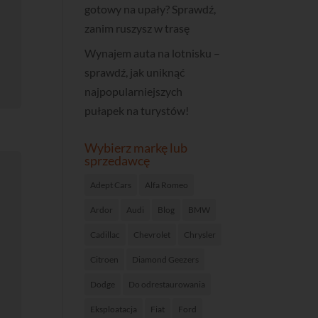
gotowy na upały? Sprawdź,
zanim ruszysz w trasę
Wynajem auta na lotnisku –
sprawdź, jak uniknąć
najpopularniejszych
pułapek na turystów!
Wybierz markę lub
sprzedawcę
Adept Cars
Alfa Romeo
Ardor
Audi
Blog
BMW
Cadillac
Chevrolet
Chrysler
Citroen
Diamond Geezers
Dodge
Do odrestaurowania
Eksploatacja
Fiat
Ford