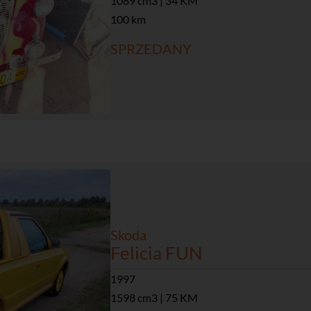
1089 cm3 | 34 KM
100 km
SPRZEDANY
Skoda
Felicia FUN
1997
1598 cm3 | 75 KM