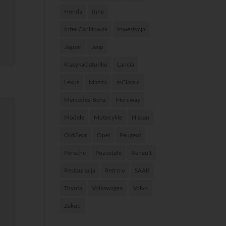
Honda
Inne
Inter Car Nowak
Inwestycja
Jaguar
Jeep
KlasykaGatunku
Lancia
Lexus
Mazda
mClassic
Mercedes-Benz
Mercway
Modele
Motocykle
Nissan
OldGear
Opel
Peugeot
Porsche
Pozostałe
Renault
Restauracja
Retrrro
SAAB
Toyota
Volkswagen
Volvo
Zakup