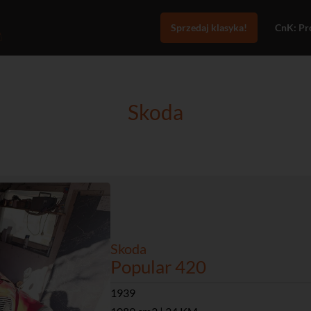
Sprzedaj klasyka!
CnK: Pro
Skoda
Skoda
Popular 420
1939