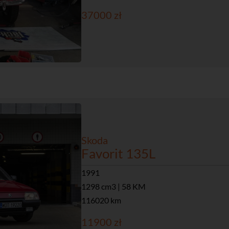
37000 zł
Skoda
Favorit 135L
1991
1298 cm3 | 58 KM
116020 km
11900 zł