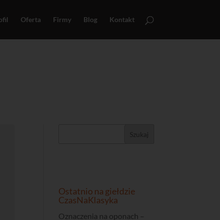
fil
Oferta
Firmy
Blog
Kontakt
Ostatnio na giełdzie
CzasNaKlasyka
Oznaczenia na oponach –