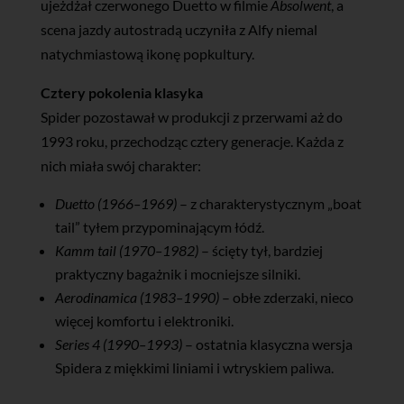
ujeżdżał czerwonego Duetto w filmie
Absolwent
, a
scena jazdy autostradą uczyniła z Alfy niemal
natychmiastową ikonę popkultury.
Cztery pokolenia klasyka
Spider pozostawał w produkcji z przerwami aż do
1993 roku, przechodząc cztery generacje. Każda z
nich miała swój charakter:
Duetto (1966–1969)
– z charakterystycznym „boat
tail” tyłem przypominającym łódź.
Kamm tail (1970–1982)
– ścięty tył, bardziej
praktyczny bagażnik i mocniejsze silniki.
Aerodinamica (1983–1990)
– obłe zderzaki, nieco
więcej komfortu i elektroniki.
Series 4 (1990–1993)
– ostatnia klasyczna wersja
Spidera z miękkimi liniami i wtryskiem paliwa.