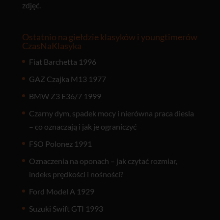
zdjęć.
Ostatnio na giełdzie klasyków i youngtimerów
CzasNaKlasyka
Fiat Barchetta 1996
GAZ Czajka M13 1977
BMW Z3 E36/7 1999
Czarny dym, spadek mocy i nierówna praca diesla
– co oznaczają i jak je ograniczyć
FSO Polonez 1991
Oznaczenia na oponach – jak czytać rozmiar,
indeks prędkości i nośności?
Ford Model A 1929
Suzuki Swift GTI 1993