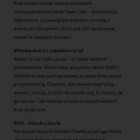
Pod maską niemal zawsze pracowały
czterocylindrowe silniki Twin Cam – konstrukcja
legendarna, z podwójnym wałkiem rozrządu i
świetnym dźwiękiem, który potrafił zaczarować
nawet w miejskich korkach.
Włoska dusza z napędem na tył
Spider to nie tylko uroda – to także świetne
prowadzenie. Niska masa, klasyczny układ RWD i
lekkość w reakcjach sprawiały, że jazda była czystą
przyjemnością. Owszem, Alfa bywała kapryśna –
znawcy żartują, że jeśli nie cieknie olej, to znaczy, że
go nie ma – ale właśnie w tych drobnych wadach
krył się jej urok.
Dziś – klasyk z duszą
Na współczesnych zlotach Duetto przyciąga tłumy.
Wartości dobrze utrzymanych egzemplarzy