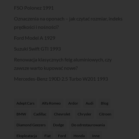
FSO Polonez 1991
Oznaczenia na oponach – jak czytać rozmiar, indeks
prędkości i nośności?
Ford Model A 1929
Suzuki Swift GTI 1993
Renowacja klasycznych felg aluminiowych, czy
zawsze warto kupować nowe?
Mercedes-Benz 190D 2.5 Turbo W201 1993
Adept Cars
Alfa Romeo
Ardor
Audi
Blog
BMW
Cadillac
Chevrolet
Chrysler
Citroen
Diamond Geezers
Dodge
Do odrestaurowania
Eksploatacja
Fiat
Ford
Honda
Inne