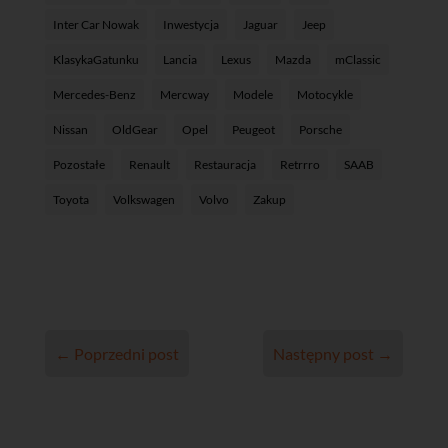
Inter Car Nowak
Inwestycja
Jaguar
Jeep
KlasykaGatunku
Lancia
Lexus
Mazda
mClassic
Mercedes-Benz
Mercway
Modele
Motocykle
Nissan
OldGear
Opel
Peugeot
Porsche
Pozostałe
Renault
Restauracja
Retrrro
SAAB
Toyota
Volkswagen
Volvo
Zakup
←
Poprzedni post
Następny post
→