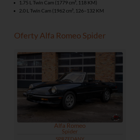
1.75 L Twin Cam (1779 cm³, 118 KM)
2.0 L Twin Cam (1962 cm³, 126–132 KM
Oferty Alfa Romeo Spider
Alfa Romeo
Spider
SPRZEDANY