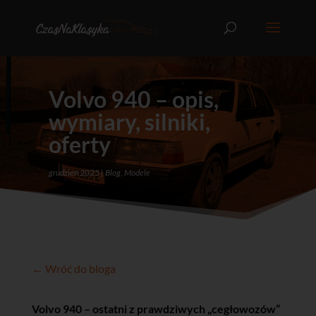
Volvo 940 – opis,
wymiary, silniki,
oferty
grudzień 2025
Blog
,
Modele
← Wróć do bloga
Volvo 940 – ostatni z prawdziwych „cegłowozów”