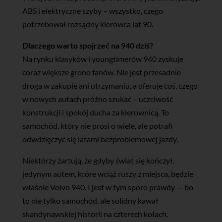
ABS i elektryczne szyby – wszystko, czego
potrzebował rozsądny kierowca lat 90.
Dlaczego warto spojrzeć na 940 dziś?
Na rynku klasyków i youngtimerów 940 zyskuje
coraz większe grono fanów. Nie jest przesadnie
droga w zakupie ani utrzymaniu, a oferuje coś, czego
w nowych autach próżno szukać – uczciwość
konstrukcji i spokój ducha za kierownicą. To
samochód, który nie prosi o wiele, ale potrafi
odwdzięczyć się latami bezproblemowej jazdy.
Niektórzy żartują, że gdyby świat się kończył,
jedynym autem, które wciąż ruszy z miejsca, będzie
właśnie Volvo 940. I jest w tym sporo prawdy — bo
to nie tylko samochód, ale solidny kawał
skandynawskiej historii na czterech kołach.