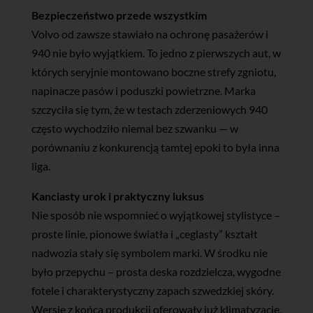
Bezpieczeństwo przede wszystkim
Volvo od zawsze stawiało na ochronę pasażerów i
940 nie było wyjątkiem. To jedno z pierwszych aut, w
których seryjnie montowano boczne strefy zgniotu,
napinacze pasów i poduszki powietrzne. Marka
szczyciła się tym, że w testach zderzeniowych 940
często wychodziło niemal bez szwanku — w
porównaniu z konkurencją tamtej epoki to była inna
liga.
Kanciasty urok i praktyczny luksus
Nie sposób nie wspomnieć o wyjątkowej stylistyce –
proste linie, pionowe światła i „ceglasty” kształt
nadwozia stały się symbolem marki. W środku nie
było przepychu – prosta deska rozdzielcza, wygodne
fotele i charakterystyczny zapach szwedzkiej skóry.
Wersje z końca produkcji oferowały już klimatyzację,