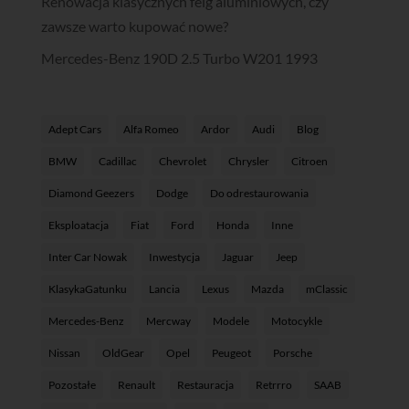
Renowacja klasycznych felg aluminiowych, czy
zawsze warto kupować nowe?
Mercedes-Benz 190D 2.5 Turbo W201 1993
Adept Cars
Alfa Romeo
Ardor
Audi
Blog
BMW
Cadillac
Chevrolet
Chrysler
Citroen
Diamond Geezers
Dodge
Do odrestaurowania
Eksploatacja
Fiat
Ford
Honda
Inne
Inter Car Nowak
Inwestycja
Jaguar
Jeep
KlasykaGatunku
Lancia
Lexus
Mazda
mClassic
Mercedes-Benz
Mercway
Modele
Motocykle
Nissan
OldGear
Opel
Peugeot
Porsche
Pozostałe
Renault
Restauracja
Retrrro
SAAB