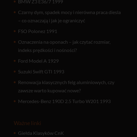
BMW Z3 E36/7 1999
Czarny dym, spadek mocy i nierówna praca diesla
– co oznaczają i jak je ograniczyć
FSO Polonez 1991
Oznaczenia na oponach – jak czytać rozmiar,
indeks prędkości i nośności?
Ford Model A 1929
Suzuki Swift GTI 1993
Renowacja klasycznych felg aluminiowych, czy
zawsze warto kupować nowe?
Mercedes-Benz 190D 2.5 Turbo W201 1993
Ważne linki
Giełda Klasyków CnK