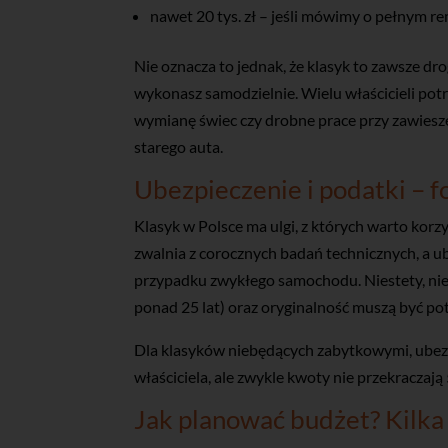
nawet 20 tys. zł – jeśli mówimy o pełnym re
Nie oznacza to jednak, że klasyk to zawsze drog
wykonasz samodzielnie. Wielu właścicieli potra
wymianę świec czy drobne prace przy zawieszen
starego auta.
Ubezpieczenie i podatki – f
Klasyk w Polsce ma ulgi, z których warto korzy
zwalnia z corocznych badań technicznych, a u
przypadku zwykłego samochodu. Niestety, nie
ponad 25 lat) oraz oryginalność muszą być p
Dla klasyków niebędących zabytkowymi, ubezpi
właściciela, ale zwykle kwoty nie przekraczają
Jak planować budżet? Kilk