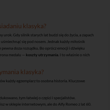
iadaniu klasyka?
urok. Gdy silnik starych lat budzi się do życia, a zapach
ie uśmiechnąć się pod nosem. Jednak każdy miłośnik
że pewna doza rozsądku. Bo oprócz emocji i dźwięku
strona medalu —
koszty utrzymania
. I to właśnie o nich
zymania klasyka?
ków każdy egzemplarz to osobna historia. Kluczowe
ukowano, tym łatwiej o części i specjalistów.
sz w sklepie internetowym, ale do Alfy Romeo z lat 60.