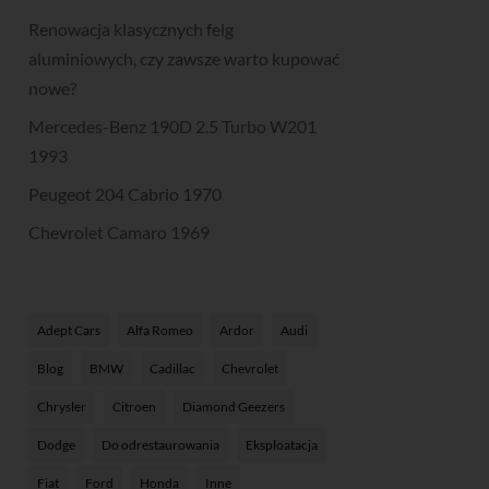
Renowacja klasycznych felg
aluminiowych, czy zawsze warto kupować
nowe?
Mercedes-Benz 190D 2.5 Turbo W201
1993
Peugeot 204 Cabrio 1970
Chevrolet Camaro 1969
Adept Cars
Alfa Romeo
Ardor
Audi
Blog
BMW
Cadillac
Chevrolet
Chrysler
Citroen
Diamond Geezers
Dodge
Do odrestaurowania
Eksploatacja
Fiat
Ford
Honda
Inne