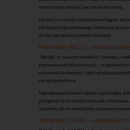
nadwozia da się kupić jako nowe tłoczenia.
Nie jest to auto dla miłośników osiągów, al
Utrzymanie garażowanego Garbusa w przyzwoite
ile nie zapragniemy pełnej renowacji.
Mercedes W123 – niezniszczaln
„Beczka” to synonim trwałości. Niestety, z w
poprawek potrafią zaskoczyć – oryginalne bło
natomiast dostępność części eksploatacyjnych –
raczej symboliczny.
Największym kosztem będzie często
rdza
. Je
przygotuj się na solidny rachunek u blacharza
założeniu, że nie wchodzimy w poważne remo
BMW serii 3 E30 – ulubieniec m