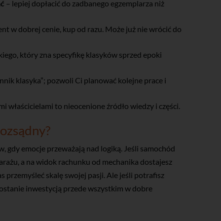
ać
– lepiej dopłacić do zadbanego egzemplarza niż
ment w dobrej cenie, kup od razu. Może już nie wrócić do
akiego, który zna specyfikę klasyków sprzed epoki
nik klasyka”; pozwoli Ci planować kolejne prace i
mi właścicielami to nieocenione źródło wiedzy i części.
rozsądny?
, gdy emocje przeważają nad logiką. Jeśli samochód
 garażu, a na widok rachunku od mechanika dostajesz
przemyśleć skalę swojej pasji. Ale jeśli potrafisz
ostanie inwestycją przede wszystkim w dobre