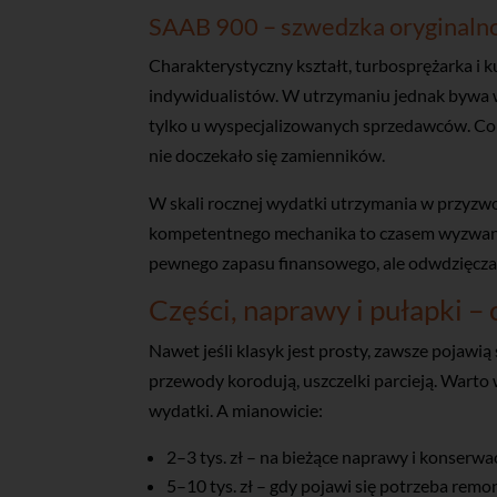
SAAB 900 – szwedzka oryginaln
Charakterystyczny kształt, turbosprężarka i k
indywidualistów. W utrzymaniu jednak bywa w
tylko u wyspecjalizowanych sprzedawców. Co 
nie doczekało się zamienników.
W skali rocznej wydatki utrzymania w przyzwoi
kompetentnego mechanika to czasem wyzwanie
pewnego zapasu finansowego, ale odwdzięcza
Części, naprawy i pułapki –
Nawet jeśli klasyk jest prosty, zawsze pojawią
przewody korodują, uszczelki parcieją. Warto
wydatki. A mianowicie:
2–3 tys. zł – na bieżące naprawy i konserwac
5–10 tys. zł – gdy pojawi się potrzeba remo