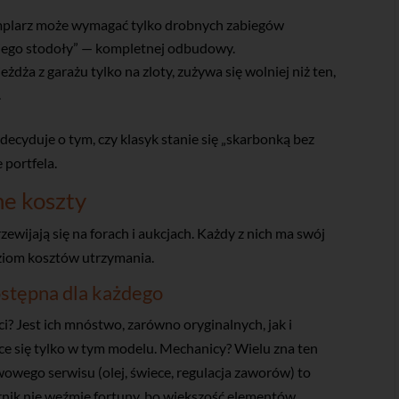
plarz może wymagać tylko drobnych zabiegów
ckiego stodoły” — kompletnej odbudowy.
eżdża z garażu tylko na zloty, zużywa się wolniej niż ten,
.
decyduje o tym, czy klasyk stanie się „skarbonką bez
 portfela.
ne koszty
zewijają się na forach i aukcjach. Każdy z nich ma swój
oziom kosztów utrzymania.
stępna dla każdego
ci? Jest ich mnóstwo, zarówno oryginalnych, jak i
ce się tylko w tym modelu. Mechanicy? Wielu zna ten
awowego serwisu (olej, świece, regulacja zaworów) to
ernik nie weźmie fortuny, bo większość elementów