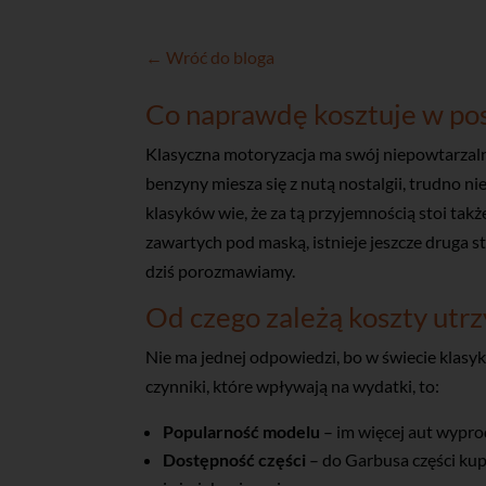
← Wróć do bloga
Co naprawdę kosztuje w pos
Klasyczna motoryzacja ma swój niepowtarzalny 
benzyny miesza się z nutą nostalgii, trudno n
klasyków wie, że za tą przyjemnością stoi tak
zawartych pod maską, istnieje jeszcze druga 
dziś porozmawiamy.
Od czego zależą koszty utr
Nie ma jednej odpowiedzi, bo w świecie klasy
czynniki, które wpływają na wydatki, to:
Popularność modelu
– im więcej aut wyprod
Dostępność części
– do Garbusa części kupi