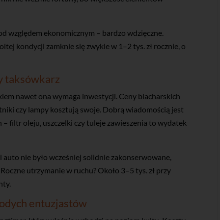
e pod względem ekonomicznym – bardzo wdzięczne.
j kondycji zamknie się zwykle w 1–2 tys. zł rocznie, o
y taksówkarz
iekiem nawet ona wymaga inwestycji. Ceny blacharskich
tniki czy lampy kosztują swoje. Dobrą wiadomością jest
 filtr oleju, uszczelki czy tuleje zawieszenia to wydatek
śli auto nie było wcześniej solidnie zakonserwowane,
. Roczne utrzymanie w ruchu? Około 3–5 tys. zł przy
nty.
łodych entuzjastów