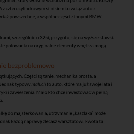
ngtimer, który właśnie wchodzi na poziom kultu. Koszty
 z czterocylindrowym silnikiem to wciąż auto z
ciąż powszechne, a wspólne części z innymi BMW
drami, szczególnie o 325i, przygotuj się na wyższe stawki.
zęste polowania na oryginalne elementy wnętrza mogą
cznie bezproblemowo
ątkujących. Części są tanie, mechanika prosta, a
. Jednak typowy
maluch
to auto, które ma już swoje lata i
tryki i zawieszenia. Mało kto chce inwestować w pełną
i.
ałkę do majsterkowania, utrzymanie „kaszlaka” może
 jednak każdą naprawę zlecasz warsztatowi, kwota ta