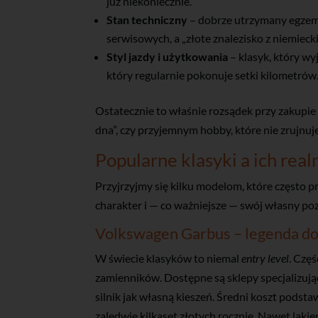
już niekoniecznie.
Stan techniczny
– dobrze utrzymany egzem
serwisowych, a „złote znalezisko z niemie
Styl jazdy i użytkowania
– klasyk, który wyj
który regularnie pokonuje setki kilometrów
Ostatecznie to właśnie rozsądek przy zakupie 
dna”, czy przyjemnym hobby, które nie zrujnuje
Popularne klasyki a ich real
Przyjrzyjmy się kilku modelom, które często pr
charakter i — co ważniejsze — swój własny p
Volkswagen Garbus – legenda do
W świecie klasyków to niemal
entry level
. Częś
zamienników. Dostępne są sklepy specjalizują
silnik jak własną kieszeń. Średni koszt podst
zaledwie kilkaset złotych rocznie. Nawet laki