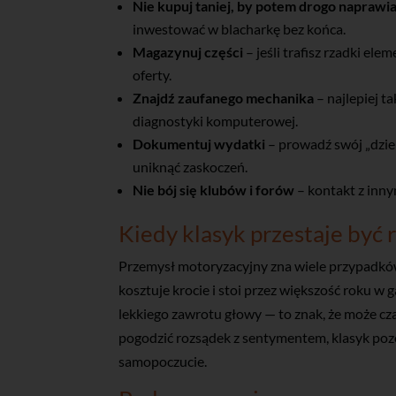
Nie kupuj taniej, by potem drogo naprawi
inwestować w blacharkę bez końca.
Magazynuj części
– jeśli trafisz rzadki ele
oferty.
Znajdź zaufanego mechanika
– najlepiej t
diagnostyki komputerowej.
Dokumentuj wydatki
– prowadź swój „dzien
uniknąć zaskoczeń.
Nie bój się klubów i forów
– kontakt z inny
Kiedy klasyk przestaje być 
Przemysł motoryzacyjny zna wiele przypadków
kosztuje krocie i stoi przez większość roku w
lekkiego zawrotu głowy — to znak, że może czas 
pogodzić rozsądek z sentymentem, klasyk poz
samopoczucie.