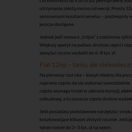
Od kilkunastu lat E30 to już pełnoprawny you
utrzymania zależą mocno od wersji. Prosty 316
sensownymi kosztami serwisu – podzespoły w
jeszcze dostępne.
Jednak jeśli mowa o „trójce” z sześcioma cylin
Większy apetyt na paliwo, droższe części i c
zawyżyć roczne wydatki do 6–8 tys. zł.
Fiat 126p – tanio, ale niekonie
Na pierwszy rzut oka – klasyk idealny dla pocz
naprawy często da się wykonać samodzielnie
często wymaga troski w zakresie korozji, elek
odbudowę, a to oznacza częste drobne wydatk
Jeśli posiadasz podstawowe narzędzia i smyk
kosztowaćjące kilkaset złotych rocznie. Jeśli
łatwo rośnie do 2–3 tys. zł na sezon.