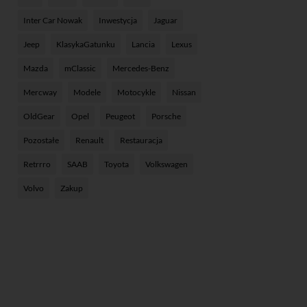
Inter Car Nowak
Inwestycja
Jaguar
Jeep
KlasykaGatunku
Lancia
Lexus
Mazda
mClassic
Mercedes-Benz
Mercway
Modele
Motocykle
Nissan
OldGear
Opel
Peugeot
Porsche
Pozostałe
Renault
Restauracja
Retrrro
SAAB
Toyota
Volkswagen
Volvo
Zakup