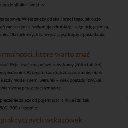
moncie silnika i wnętrza.
a zabawa. Wiele zależy od skali prac i tego, jak dużo
fi zaoszczędzić, wykonując drobiazgi: regulację gaźnika,
iu. Dla niektórych to wręcz część frajdy z posiadania
ormalności, które warto znać
stać. Rejestracja na pojazd zabytkowy (żółte tablice)
bezpieczenie OC często kosztuje znacznie mniej niż w
 każdy model spełni warunki – wiek pojazdu (zwykle
otwierdzone przez rzeczoznawcę.
eczenie zależy od pojemności silnika i zniżek
 500–700 zł rocznie.
a praktycznych wskazówek