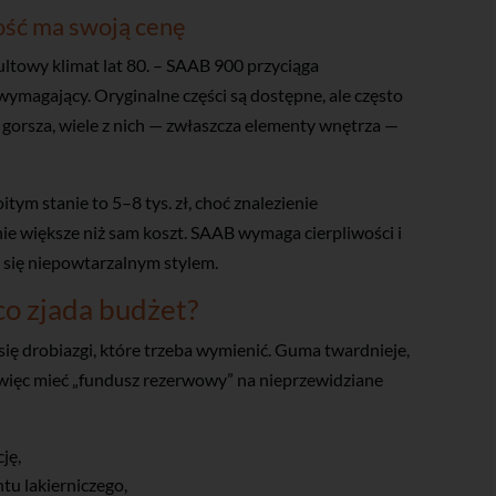
ość ma swoją cenę
ultowy klimat lat 80. – SAAB 900 przyciąga
ymagający. Oryginalne części są dostępne, ale często
gorsza, wiele z nich — zwłaszcza elementy wnętrza —
tym stanie to 5–8 tys. zł, choć znalezienie
 większe niż sam koszt. SAAB wymaga cierpliwości i
 się niepowtarzalnym stylem.
 co zjada budżet?
 się drobiazgi, które trzeba wymienić. Guma twardnieje,
 więc mieć „fundusz rezerwowy” na nieprzewidziane
ję,
ntu lakierniczego,