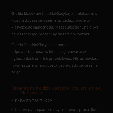
Giełda klasyków
CzasNaKlasyka jest miejscem, w
którym dodasz ogłoszenie sprzedaży swojego
klasycznego samochodu. Masz sugestie? Chciałbyś
nawiązać współpracę? Zapraszam do
kontaktu
.
Giełda CzasNaKlasyka nie ponosi
odpowiedzialności za informacje zawarte w
ogłoszeniach oraz ich prawdziwość. Nie odpowiada
również za legalność dostarczonych do ogłoszenia
zdjęć.
Ostatnio na giełdzie klasyków i youngtimerów
CzasNaKlasyka
BMW Z3 E36/7 1999
Czarny dym, spadek mocy i nierówna praca diesla