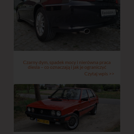
Czarny dym, spadek mocy i nierówna praca
diesla – co oznaczają i jak je ograniczyć
Czytaj wpis >>