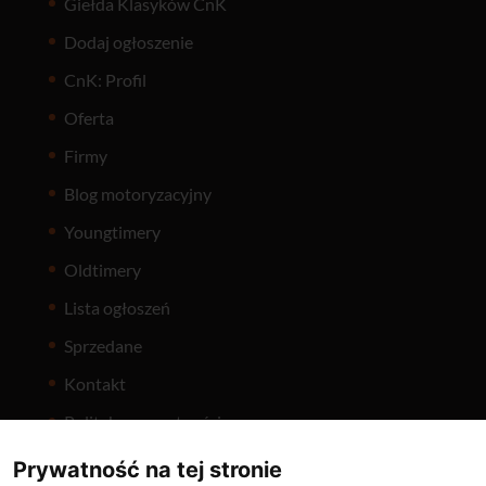
Giełda Klasyków CnK
Dodaj ogłoszenie
CnK: Profil
Oferta
Firmy
Blog motoryzacyjny
Youngtimery
Oldtimery
Lista ogłoszeń
Sprzedane
Kontakt
Polityka prywatności
Prywatność na tej stronie