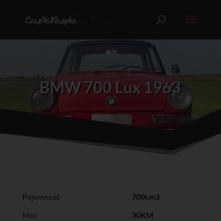
BMW 700 Lux 1963
Pojemność
700cm3
Moc
30KM