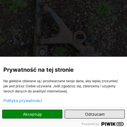
Prywatność na tej stronie
Zobacz również
Na giełdzie zbierane są i przetwarzane twoje dane, aby lepiej zrozumieć
jak jest przez Ciebie używana. Jeśli zgodzisz się, zbierzemy i użyjemy
twoich danych do analityki internetowej.
Polityka prywatności
PL
Akceptuję
Odrzucam
Powered by