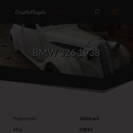
BMW 326 1938
Pojemność
2000cm3
Moc
50KM