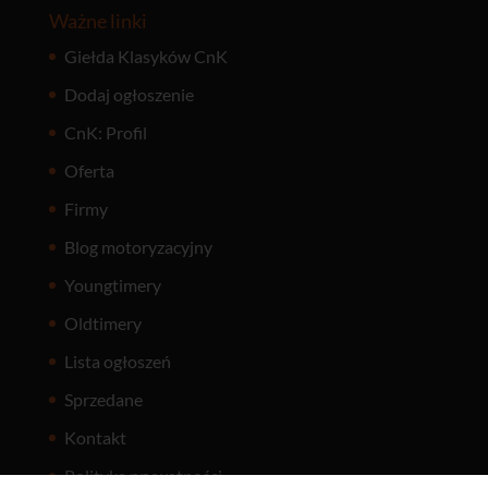
Ważne linki
Giełda Klasyków CnK
Dodaj ogłoszenie
CnK: Profil
Oferta
Firmy
Blog motoryzacyjny
Youngtimery
Oldtimery
Lista ogłoszeń
Sprzedane
Kontakt
Polityka prywatności