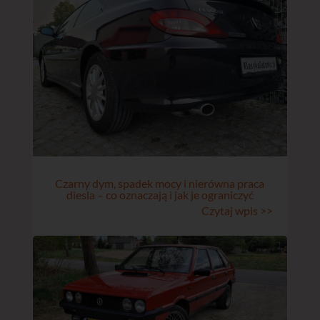
Czarny dym, spadek mocy i nierówna praca
diesla – co oznaczają i jak je ograniczyć
Czytaj wpis >>