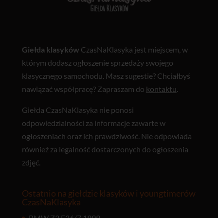
Giełda klasyków
CzasNaKlasyka jest miejscem, w
którym dodasz ogłoszenie sprzedaży swojego
klasycznego samochodu. Masz sugestie? Chciałbyś
nawiązać współpracę? Zapraszam do
kontaktu
.
Giełda CzasNaKlasyka nie ponosi
odpowiedzialności za informacje zawarte w
ogłoszeniach oraz ich prawdziwość. Nie odpowiada
również za legalność dostarczonych do ogłoszenia
zdjęć.
Ostatnio na giełdzie klasyków i youngtimerów
CzasNaKlasyka
BMW Z3 E36/7 1999