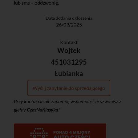
lub sms – oddzwonię.
Data dodania ogłoszenia
26/09/2025
Kontakt
Wojtek
451031295
Łubianka
Wyślij zapytanie do sprzedającego
Przy kontakcie nie zapomnij wspomnieć, że dzwonisz z
giełdy
CzasNaKlasyka
!