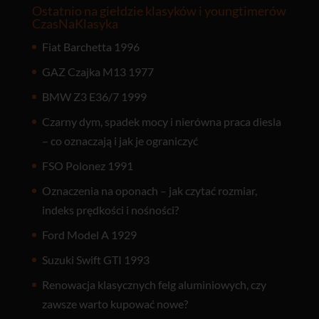
Ostatnio na giełdzie klasyków i youngtimerów
CzasNaKlasyka
Fiat Barchetta 1996
GAZ Czajka M13 1977
BMW Z3 E36/7 1999
Czarny dym, spadek mocy i nierówna praca diesla
– co oznaczają i jak je ograniczyć
FSO Polonez 1991
Oznaczenia na oponach – jak czytać rozmiar,
indeks prędkości i nośności?
Ford Model A 1929
Suzuki Swift GTI 1993
Renowacja klasycznych felg aluminiowych, czy
zawsze warto kupować nowe?