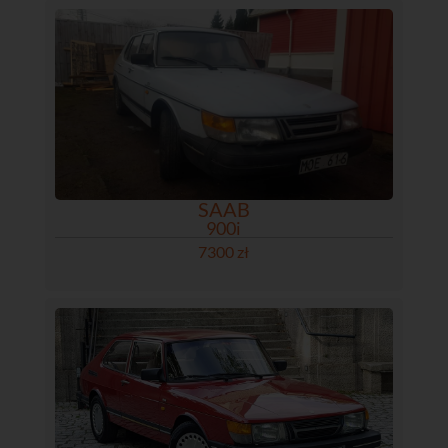
SAAB
900i
7300 zł