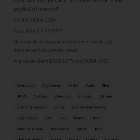
Oznaczenia na oponach – jak czytać rozmiar, indeks
prędkości i nośności?
Ford Model A 1929
Suzuki Swift GTI 1993
Renowacja klasycznych felg aluminiowych, czy
zawsze warto kupować nowe?
Mercedes-Benz 190D 2.5 Turbo W201 1993
Adept Cars
Alfa Romeo
Ardor
Audi
Blog
BMW
Cadillac
Chevrolet
Chrysler
Citroen
Diamond Geezers
Dodge
Do odrestaurowania
Eksploatacja
Fiat
Ford
Honda
Inne
Inter Car Nowak
Inwestycja
Jaguar
Jeep
KlasykaGatunku
Lancia
Lexus
Mazda
mClassic