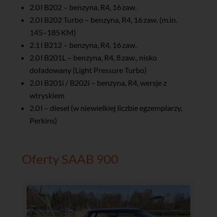
2.0 l B202 – benzyna, R4, 16 zaw.
2.0 l B202 Turbo – benzyna, R4, 16 zaw. (m.in.
145–185 KM)
2.1 l B212 – benzyna, R4, 16 zaw.
2.0 l B201L – benzyna, R4, 8 zaw., nisko
doładowany (Light Pressure Turbo)
2.0 l B201i / B202i – benzyna, R4, wersje z
wtryskiem
2.0 l – diesel (w niewielkiej liczbie egzemplarzy,
Perkins)
Oferty SAAB 900