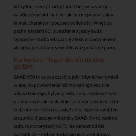
który lubi rzeczy trochę inne. Nie jest szybki jak
współczesne hot-hatche, ale ma niepowtarzalny
klimat, charakter i poczucie solidności. Wnętrze
pachnie latami 80., a wrażenie z jazdy budzi
sympatię – turbo włącza się z lekkim opóźnieniem,
ale gdy już zadziała, szwedzki wóz pokazuje pazur.
Na koniec – legenda, nie modny
gadżet
SAAB 900 to auto z czasów, gdy inżynierowie mieli
więcej do powiedzenia niż marketingowcy. Nie
udawał niczego, był po prostu sobą – dziwacznym,
praktycznym, ale piekielnie solidnym towarzyszem
codzienności. Kto raz zasiądzie za jego sterami, ten
zrozumie, dlaczego miłośnicy SAAB-ów to osobna
kultura motoryzacyjna. To nie samochód dla
wszystkich – i właśnie dlatego jest tak kultowy.