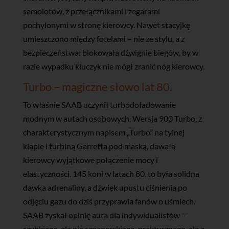
samolotów, z przełącznikami i zegarami
pochylonymi w stronę kierowcy. Nawet stacyjkę
umieszczono między fotelami – nie ze stylu, a z
bezpieczeństwa: blokowała dźwignię biegów, by w
razie wypadku kluczyk nie mógł zranić nóg kierowcy.
Turbo – magiczne słowo lat 80.
To właśnie SAAB uczynił turbodoładowanie
modnym w autach osobowych. Wersja 900 Turbo, z
charakterystycznym napisem „Turbo” na tylnej
klapie i turbiną Garretta pod maską, dawała
kierowcy wyjątkowe połączenie mocy i
elastyczności. 145 koni w latach 80. to była solidna
dawka adrenaliny, a dźwięk upustu ciśnienia po
odjęciu gazu do dziś przyprawia fanów o uśmiech.
SAAB zyskał opinię auta dla indywidualistów –
szybkiego, ale nie szpanerskiego, praktycznego, ale z