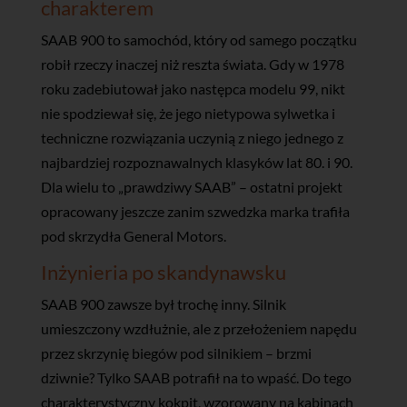
charakterem
SAAB 900 to samochód, który od samego początku
robił rzeczy inaczej niż reszta świata. Gdy w 1978
roku zadebiutował jako następca modelu 99, nikt
nie spodziewał się, że jego nietypowa sylwetka i
techniczne rozwiązania uczynią z niego jednego z
najbardziej rozpoznawalnych klasyków lat 80. i 90.
Dla wielu to „prawdziwy SAAB” – ostatni projekt
opracowany jeszcze zanim szwedzka marka trafiła
pod skrzydła General Motors.
Inżynieria po skandynawsku
SAAB 900 zawsze był trochę inny. Silnik
umieszczony wzdłużnie, ale z przełożeniem napędu
przez skrzynię biegów pod silnikiem – brzmi
dziwnie? Tylko SAAB potrafił na to wpaść. Do tego
charakterystyczny kokpit, wzorowany na kabinach