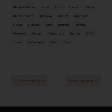
KlasykaGatunku
Lancia
Lexus
Mazda
mClassic
Mercedes-Benz
Mercway
Modele
Motocykle
Nissan
OldGear
Opel
Peugeot
Porsche
Pozostałe
Renault
Restauracja
Retrrro
SAAB
Toyota
Volkswagen
Volvo
Zakup
←
Poprzedni post
Następny post
→