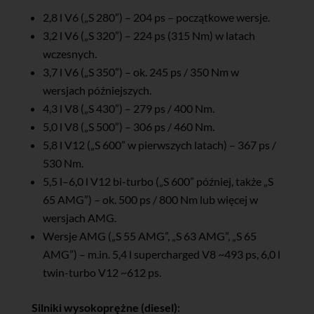
2,8 l V6 („S 280”) – 204 ps – początkowe wersje.
3,2 l V6 („S 320”) – 224 ps (315 Nm) w latach
wczesnych.
3,7 l V6 („S 350”) – ok. 245 ps / 350 Nm w
wersjach późniejszych.
4,3 l V8 („S 430”) – 279 ps / 400 Nm.
5,0 l V8 („S 500”) – 306 ps / 460 Nm.
5,8 l V12 („S 600” w pierwszych latach) – 367 ps /
530 Nm.
5,5 l–6,0 l V12 bi-turbo („S 600” później, także „S
65 AMG”) – ok. 500 ps / 800 Nm lub więcej w
wersjach AMG.
Wersje AMG („S 55 AMG”, „S 63 AMG”, „S 65
AMG”) – m.in. 5,4 l supercharged V8 ~493 ps, 6,0 l
twin-turbo V12 ~612 ps.
Silniki wysokoprężne (diesel):