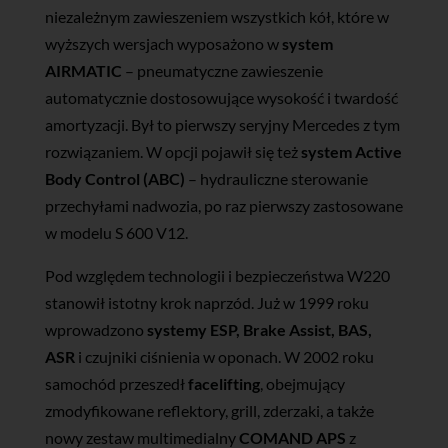
niezależnym zawieszeniem wszystkich kół, które w
wyższych wersjach wyposażono w
system
AIRMATIC
– pneumatyczne zawieszenie
automatycznie dostosowujące wysokość i twardość
amortyzacji. Był to pierwszy seryjny Mercedes z tym
rozwiązaniem. W opcji pojawił się też
system Active
Body Control (ABC)
– hydrauliczne sterowanie
przechyłami nadwozia, po raz pierwszy zastosowane
w modelu S 600 V12.
Pod względem technologii i bezpieczeństwa W220
stanowił istotny krok naprzód. Już w 1999 roku
wprowadzono
systemy ESP, Brake Assist, BAS,
ASR
i czujniki ciśnienia w oponach. W 2002 roku
samochód przeszedł
facelifting
, obejmujący
zmodyfikowane reflektory, grill, zderzaki, a także
nowy zestaw multimedialny
COMAND APS
z