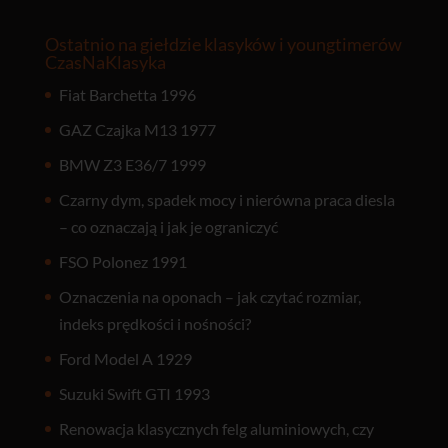
Ostatnio na giełdzie klasyków i youngtimerów
CzasNaKlasyka
Fiat Barchetta 1996
GAZ Czajka M13 1977
BMW Z3 E36/7 1999
Czarny dym, spadek mocy i nierówna praca diesla
– co oznaczają i jak je ograniczyć
FSO Polonez 1991
Oznaczenia na oponach – jak czytać rozmiar,
indeks prędkości i nośności?
Ford Model A 1929
Suzuki Swift GTI 1993
Renowacja klasycznych felg aluminiowych, czy