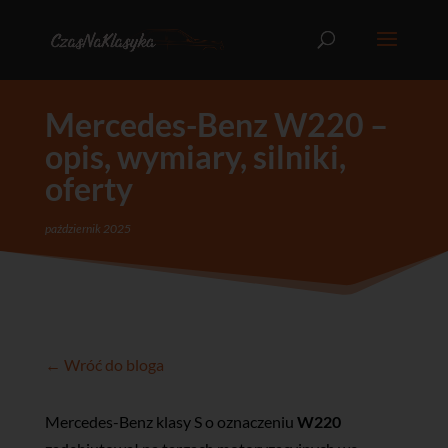
Mercedes-Benz W220 –
opis, wymiary, silniki,
oferty
październik 2025
← Wróć do bloga
Mercedes-Benz klasy S o oznaczeniu
W220