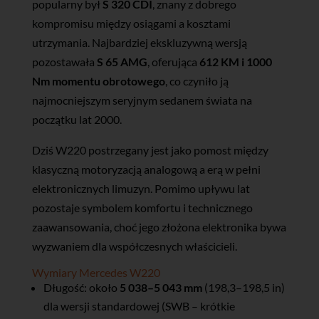
popularny był
S 320 CDI
, znany z dobrego
kompromisu między osiągami a kosztami
utrzymania. Najbardziej ekskluzywną wersją
pozostawała
S 65 AMG
, oferująca
612 KM i 1000
Nm momentu obrotowego
, co czyniło ją
najmocniejszym seryjnym sedanem świata na
początku lat 2000.
Dziś W220 postrzegany jest jako pomost między
klasyczną motoryzacją analogową a erą w pełni
elektronicznych limuzyn. Pomimo upływu lat
pozostaje symbolem komfortu i technicznego
zaawansowania, choć jego złożona elektronika bywa
wyzwaniem dla współczesnych właścicieli.
Wymiary Mercedes W220
Długość: około
5 038–5 043 mm
(198,3–198,5 in)
dla wersji standardowej (SWB – krótkie