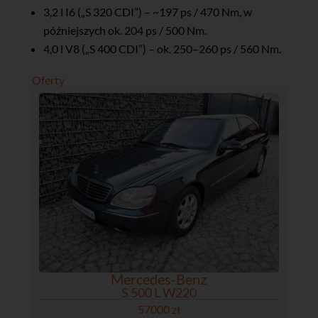
3,2 l I6 („S 320 CDI”) – ~197 ps / 470 Nm, w
późniejszych ok. 204 ps / 500 Nm.
4,0 l V8 („S 400 CDI”) – ok. 250–260 ps / 560 Nm.
Oferty
Mercedes-Benz
S 500 L W220
57000 zł