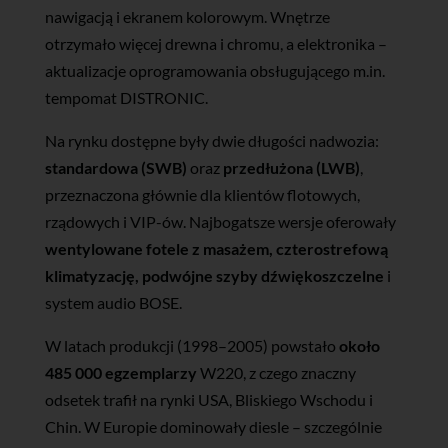
nawigacją i ekranem kolorowym. Wnętrze
otrzymało więcej drewna i chromu, a elektronika –
aktualizacje oprogramowania obsługującego m.in.
tempomat DISTRONIC.
Na rynku dostępne były dwie długości nadwozia:
standardowa (SWB)
oraz
przedłużona (LWB)
,
przeznaczona głównie dla klientów flotowych,
rządowych i VIP-ów. Najbogatsze wersje oferowały
wentylowane fotele z masażem, czterostrefową
klimatyzację, podwójne szyby dźwiękoszczelne
i
system audio BOSE.
W latach produkcji (1998–2005) powstało
około
485 000 egzemplarzy
W220, z czego znaczny
odsetek trafił na rynki USA, Bliskiego Wschodu i
Chin. W Europie dominowały diesle – szczególnie