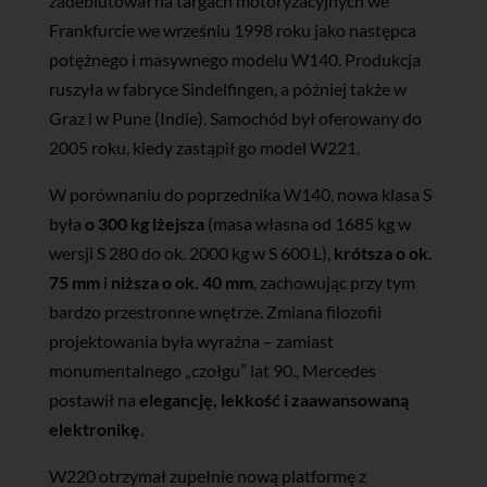
zadebiutował na targach motoryzacyjnych we
Frankfurcie we wrześniu 1998 roku jako następca
potężnego i masywnego modelu W140. Produkcja
ruszyła w fabryce Sindelfingen, a później także w
Graz i w Pune (Indie). Samochód był oferowany do
2005 roku, kiedy zastąpił go model W221.
W porównaniu do poprzednika W140, nowa klasa S
była
o 300 kg lżejsza
(masa własna od 1685 kg w
wersji S 280 do ok. 2000 kg w S 600 L),
krótsza o ok.
75 mm
i
niższa o ok. 40 mm
, zachowując przy tym
bardzo przestronne wnętrze. Zmiana filozofii
projektowania była wyraźna – zamiast
monumentalnego „czołgu” lat 90., Mercedes
postawił na
elegancję, lekkość i zaawansowaną
elektronikę
.
W220 otrzymał zupełnie nową platformę z