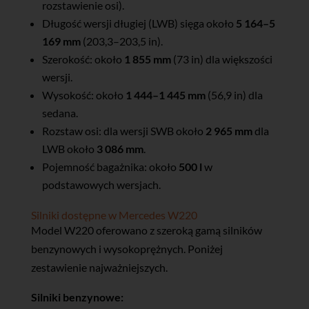
rozstawienie osi).
Długość wersji długiej (LWB) sięga około
5 164–5
169 mm
(203,3–203,5 in).
Szerokość: około
1 855 mm
(73 in) dla większości
wersji.
Wysokość: około
1 444–1 445 mm
(56,9 in) dla
sedana.
Rozstaw osi: dla wersji SWB około
2 965 mm
dla
LWB około
3 086 mm
.
Pojemność bagażnika: około
500 l
w
podstawowych wersjach.
Silniki dostępne w Mercedes W220
Model W220 oferowano z szeroką gamą silników
benzynowych i wysokoprężnych. Poniżej
zestawienie najważniejszych.
Silniki benzynowe: