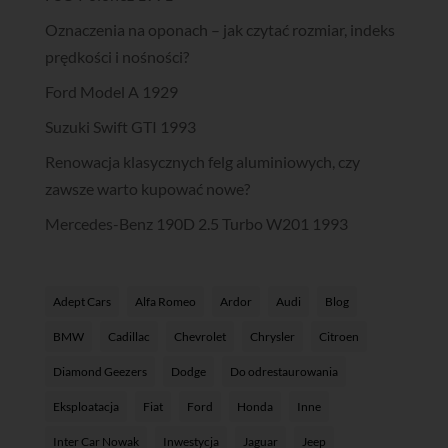
Oznaczenia na oponach – jak czytać rozmiar, indeks
prędkości i nośności?
Ford Model A 1929
Suzuki Swift GTI 1993
Renowacja klasycznych felg aluminiowych, czy
zawsze warto kupować nowe?
Mercedes-Benz 190D 2.5 Turbo W201 1993
Adept Cars
Alfa Romeo
Ardor
Audi
Blog
BMW
Cadillac
Chevrolet
Chrysler
Citroen
Diamond Geezers
Dodge
Do odrestaurowania
Eksploatacja
Fiat
Ford
Honda
Inne
Inter Car Nowak
Inwestycja
Jaguar
Jeep