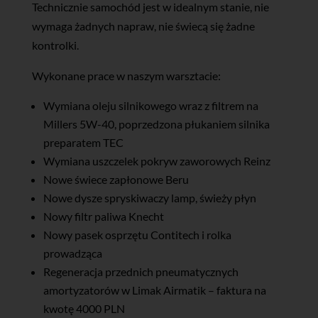
Technicznie samochód jest w idealnym stanie, nie
wymaga żadnych napraw, nie świecą się żadne
kontrolki.
Wykonane prace w naszym warsztacie:
Wymiana oleju silnikowego wraz z filtrem na
Millers 5W-40, poprzedzona płukaniem silnika
preparatem TEC
Wymiana uszczelek pokryw zaworowych Reinz
Nowe świece zapłonowe Beru
Nowe dysze spryskiwaczy lamp, świeży płyn
Nowy filtr paliwa Knecht
Nowy pasek osprzętu Contitech i rolka
prowadząca
Regeneracja przednich pneumatycznych
amortyzatorów w Limak Airmatik – faktura na
kwotę 4000 PLN