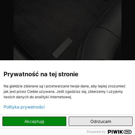
Prywatność na tej stronie
Na giełdzie zbierane są i przetwarzane twoje dane, aby lepiej zrozumieć
jak jest przez Ciebie używana. Jeśli zgodzisz się, zbierzemy i użyjemy
twoich danych do analityki internetowej.
Polityka prywatności
PL
Akceptuję
Odrzucam
Powered by