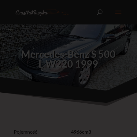
Mercedes-Benz S 500
L W220 1999
Pojemność
4966cm3