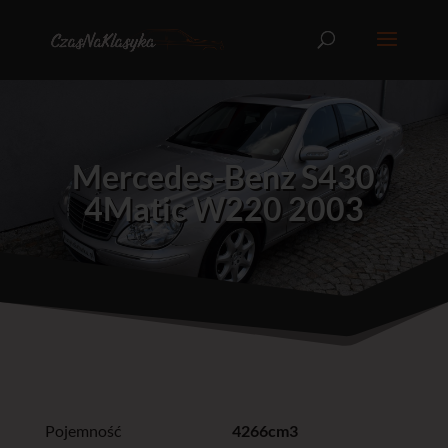
Mercedes-Benz S430
4Matic W220 2003
Pojemność
4266cm3