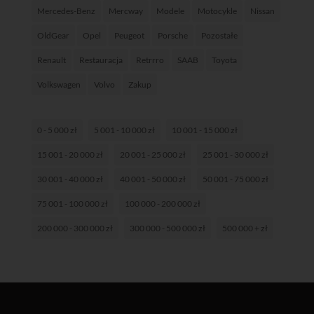
Mercedes-Benz
Mercway
Modele
Motocykle
Nissan
OldGear
Opel
Peugeot
Porsche
Pozostałe
Renault
Restauracja
Retrrro
SAAB
Toyota
Volkswagen
Volvo
Zakup
0 - 5 000 zł
5 001 - 10 000 zł
10 001 - 15 000 zł
15 001 - 20 000 zł
20 001 - 25 000 zł
25 001 - 30 000 zł
30 001 - 40 000 zł
40 001 - 50 000 zł
50 001 - 75 000 zł
75 001 - 100 000 zł
100 000 - 200 000 zł
200 000 - 300 000 zł
300 000 - 500 000 zł
500 000 + zł