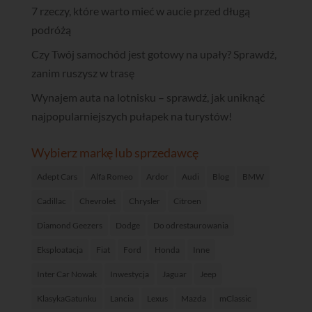
7 rzeczy, które warto mieć w aucie przed długą
podróżą
Czy Twój samochód jest gotowy na upały? Sprawdź,
zanim ruszysz w trasę
Wynajem auta na lotnisku – sprawdź, jak uniknąć
najpopularniejszych pułapek na turystów!
Wybierz markę lub sprzedawcę
Adept Cars
Alfa Romeo
Ardor
Audi
Blog
BMW
Cadillac
Chevrolet
Chrysler
Citroen
Diamond Geezers
Dodge
Do odrestaurowania
Eksploatacja
Fiat
Ford
Honda
Inne
Inter Car Nowak
Inwestycja
Jaguar
Jeep
KlasykaGatunku
Lancia
Lexus
Mazda
mClassic