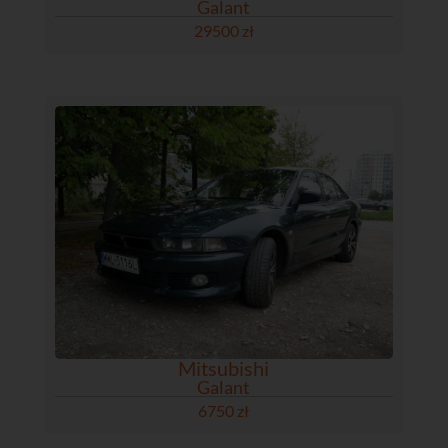
Galant
29500 zł
Mitsubishi
Galant
6750 zł