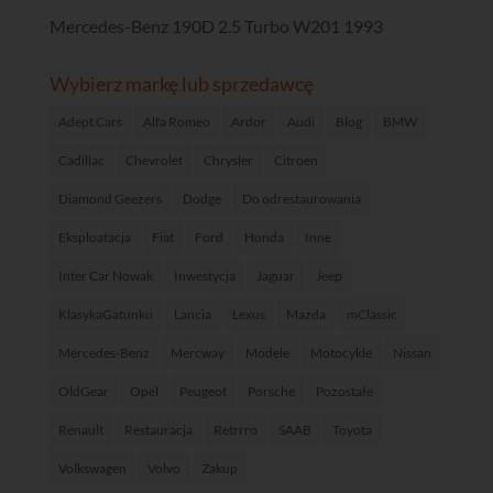
Mercedes-Benz 190D 2.5 Turbo W201 1993
Wybierz markę lub sprzedawcę
Adept Cars
Alfa Romeo
Ardor
Audi
Blog
BMW
Cadillac
Chevrolet
Chrysler
Citroen
Diamond Geezers
Dodge
Do odrestaurowania
Eksploatacja
Fiat
Ford
Honda
Inne
Inter Car Nowak
Inwestycja
Jaguar
Jeep
KlasykaGatunku
Lancia
Lexus
Mazda
mClassic
Mercedes-Benz
Mercway
Modele
Motocykle
Nissan
OldGear
Opel
Peugeot
Porsche
Pozostałe
Renault
Restauracja
Retrrro
SAAB
Toyota
Volkswagen
Volvo
Zakup