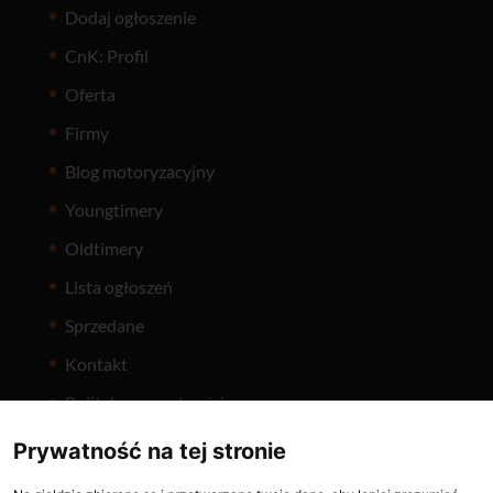
Dodaj ogłoszenie
CnK: Profil
Oferta
Firmy
Blog motoryzacyjny
Youngtimery
Oldtimery
Lista ogłoszeń
Sprzedane
Kontakt
Polityka prywatności
Prywatność na tej stronie