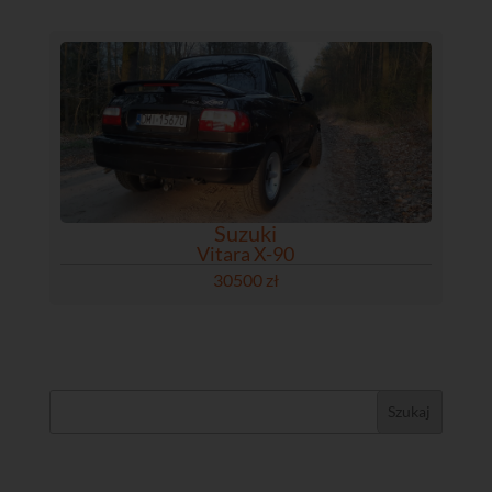
Suzuki
Vitara X-90
30500 zł