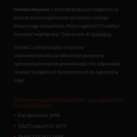
Giełda klasyków
CzasNaKlasyka jest miejscem, w
którym dodasz ogłoszenie sprzedaży swojego
klasycznego samochodu. Masz sugestie? Chciałbyś
nawiązać współpracę? Zapraszam do
kontaktu
.
Giełda CzasNaKlasyka nie ponosi
odpowiedzialności za informacje zawarte w
ogłoszeniach oraz ich prawdziwość. Nie odpowiada
również za legalność dostarczonych do ogłoszenia
zdjęć.
Ostatnio na giełdzie klasyków i youngtimerów
CzasNaKlasyka
Fiat Barchetta 1996
GAZ Czajka M13 1977
BMW Z3 E36/7 1999