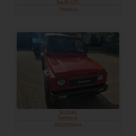
Swift GTI
74800 zł
Suzuki
Samurai
SPRZEDANY