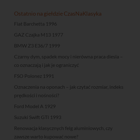
Ostatnio na giełdzie CzasNaKlasyka
Fiat Barchetta 1996
GAZ Czajka M13 1977
BMW Z3 E36/7 1999
Czarny dym, spadek mocy i nierówna praca diesla –
co oznaczają i jak je ograniczyć
FSO Polonez 1991
Oznaczenia na oponach – jak czytać rozmiar, indeks
prędkości i nośności?
Ford Model A 1929
Suzuki Swift GTI 1993
Renowacja klasycznych felg aluminiowych, czy
zawsze warto kupować nowe?