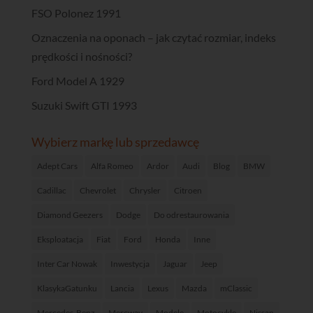
FSO Polonez 1991
Oznaczenia na oponach – jak czytać rozmiar, indeks
prędkości i nośności?
Ford Model A 1929
Suzuki Swift GTI 1993
Wybierz markę lub sprzedawcę
Adept Cars
Alfa Romeo
Ardor
Audi
Blog
BMW
Cadillac
Chevrolet
Chrysler
Citroen
Diamond Geezers
Dodge
Do odrestaurowania
Eksploatacja
Fiat
Ford
Honda
Inne
Inter Car Nowak
Inwestycja
Jaguar
Jeep
KlasykaGatunku
Lancia
Lexus
Mazda
mClassic
Mercedes-Benz
Mercway
Modele
Motocykle
Nissan