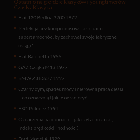
Ostatnio na giełdzie klasyków i youngtimerów
CzasNaKlasyka
Fiat 130 Berlina 3200 1972
Perfekcja bez kompromisów. Jak dbać o
supersamochód, by zachował swoje fabryczne
osiągi?
Fiat Barchetta 1996
GAZ Czajka M13 1977
BMW Z3 E36/7 1999
Czarny dym, spadek mocy i nierówna praca diesla
– co oznaczają i jak je ograniczyć
FSO Polonez 1991
Oznaczenia na oponach – jak czytać rozmiar,
indeks prędkości i nośności?
Ford Model A 1929