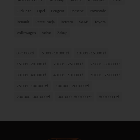
OldGear
Opel
Peugeot
Porsche
Pozostałe
Renault
Restauracja
Retrrro
SAAB
Toyota
Volkswagen
Volvo
Zakup
0 - 5 000 zł
5 001 - 10 000 zł
10 001 - 15 000 zł
15 001 - 20 000 zł
20 001 - 25 000 zł
25 001 - 30 000 zł
30 001 - 40 000 zł
40 001 - 50 000 zł
50 001 - 75 000 zł
75 001 - 100 000 zł
100 000 - 200 000 zł
200 000 - 300 000 zł
300 000 - 500 000 zł
500 000 + zł