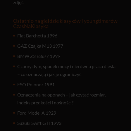
zdjęć.
Ostatnio na giełdzie klasyków i youngtimerów
CzasNaKlasyka
Fiat Barchetta 1996
GAZ Czajka M13 1977
BMW Z3 E36/7 1999
Czarny dym, spadek mocy i nierówna praca diesla
– co oznaczają i jak je ograniczyć
FSO Polonez 1991
Oznaczenia na oponach – jak czytać rozmiar,
indeks prędkości i nośności?
Ford Model A 1929
Suzuki Swift GTI 1993