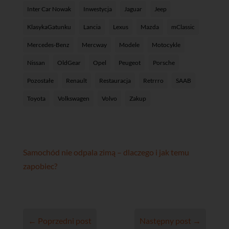
Inter Car Nowak
Inwestycja
Jaguar
Jeep
KlasykaGatunku
Lancia
Lexus
Mazda
mClassic
Mercedes-Benz
Mercway
Modele
Motocykle
Nissan
OldGear
Opel
Peugeot
Porsche
Pozostałe
Renault
Restauracja
Retrrro
SAAB
Toyota
Volkswagen
Volvo
Zakup
Samochód nie odpala zimą – dlaczego i jak temu
zapobiec?
←
Poprzedni post
Następny post
→