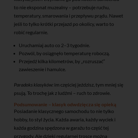
to nie eksponat muzealny – potrzebuje ruchu,
temperatury, smarowania i przepływu prądu. Nawet
jeśli to tylko krótki przejazd po okolicy, warto to
robić regularnie.
Uruchamiaj auto co 2–3 tygodnie.
Pozwól, by osiągnęło temperaturę roboczą.
Przejedź kilka kilometrów, by „rozruszać”
zawieszenie i hamulce.
Paradoks klasyków:
im częściej jeździsz, tym mniej się
psują. To trochę jak z ludźmi – ruch to zdrowie.
Podsumowanie – klasyk odwdzięcza się opieką
Posiadanie klasycznego samochodu to nie tylko
hobby, to styl życia. Każda awaria, każdy wyciek i
każda godzina spędzona w garażu to część tej
przygody. Ale dzięki regularnej trosce można