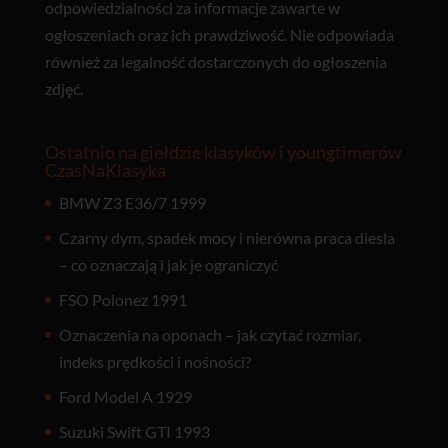
odpowiedzialności za informacje zawarte w
ogłoszeniach oraz ich prawdziwość. Nie odpowiada
również za legalność dostarczonych do ogłoszenia
zdjęć.
Ostatnio na giełdzie klasyków i youngtimerów
CzasNaKlasyka
BMW Z3 E36/7 1999
Czarny dym, spadek mocy i nierówna praca diesla
– co oznaczają i jak je ograniczyć
FSO Polonez 1991
Oznaczenia na oponach – jak czytać rozmiar,
indeks prędkości i nośności?
Ford Model A 1929
Suzuki Swift GTI 1993