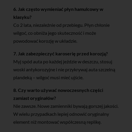
6. Jak często wymieniać płyn hamulcowy w
klasyku?
Co 2 lata, niezależnie od przebiegu. Płyn chłonie
wilgoć, co obniża jego skuteczność i może
powodować korozję w układzie.
7. Jak zabezpieczyć karoserię przed korozją?
Myj spód auta po każdej jeździe w deszczu, stosuj
woski antykorozyjne i nie przykrywaj auta szczelną
plandeką – wilgoć musi mieć ujście.
8. Czy warto używać nowoczesnych części
zamiast oryginałów?
Nie zawsze. Nowe zamienniki bywają gorszej jakości.
W wielu przypadkach lepiej odnowić oryginalny
element niż montować współczesną replikę.