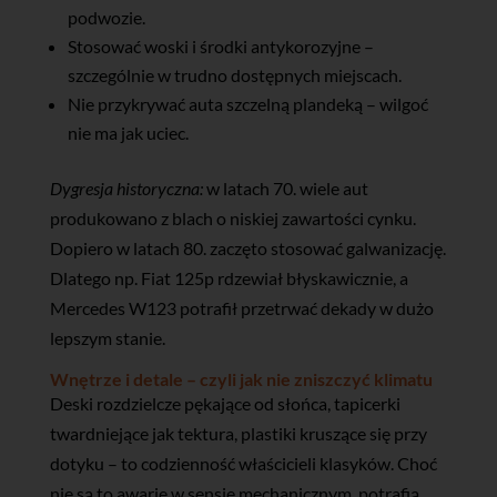
podwozie.
Stosować woski i środki antykorozyjne –
szczególnie w trudno dostępnych miejscach.
Nie przykrywać auta szczelną plandeką – wilgoć
nie ma jak uciec.
Dygresja historyczna:
w latach 70. wiele aut
produkowano z blach o niskiej zawartości cynku.
Dopiero w latach 80. zaczęto stosować galwanizację.
Dlatego np. Fiat 125p rdzewiał błyskawicznie, a
Mercedes W123 potrafił przetrwać dekady w dużo
lepszym stanie.
Wnętrze i detale – czyli jak nie zniszczyć klimatu
Deski rozdzielcze pękające od słońca, tapicerki
twardniejące jak tektura, plastiki kruszące się przy
dotyku – to codzienność właścicieli klasyków. Choć
nie są to awarie w sensie mechanicznym, potrafią