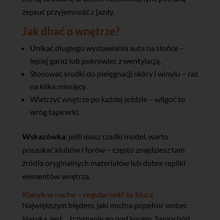
zepsuć przyjemność z jazdy.
Jak dbać o wnętrze?
Unikać długiego wystawiania auta na słońce –
lepiej garaż lub pokrowiec z wentylacją.
Stosować środki do pielęgnacji skóry i winylu – raz
na kilka miesięcy.
Wietrzyć wnętrze po każdej jeździe – wilgoć to
wróg tapicerki.
Wskazówka:
jeśli masz rzadki model, warto
poszukać klubów i forów – często znajdziesz tam
źródła oryginalnych materiałów lub dobre repliki
elementów wnętrza.
Klasyk w ruchu – regularność to klucz
Największym błędem, jaki można popełnić wobec
klasyka, jest… trzymanie go pod kocem. Samochód