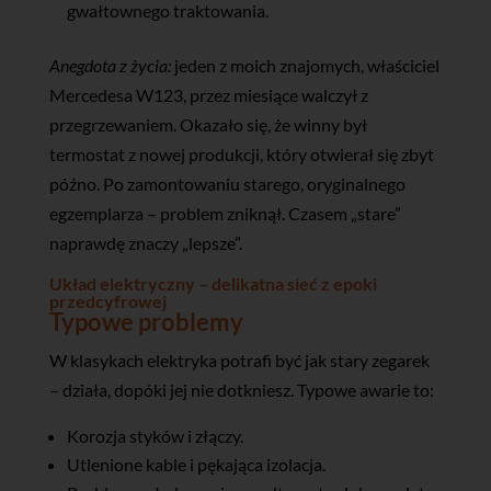
gwałtownego traktowania.
Anegdota z życia:
jeden z moich znajomych, właściciel
Mercedesa W123, przez miesiące walczył z
przegrzewaniem. Okazało się, że winny był
termostat z nowej produkcji, który otwierał się zbyt
późno. Po zamontowaniu starego, oryginalnego
egzemplarza – problem zniknął. Czasem „stare”
naprawdę znaczy „lepsze”.
Układ elektryczny – delikatna sieć z epoki
przedcyfrowej
Typowe problemy
W klasykach elektryka potrafi być jak stary zegarek
– działa, dopóki jej nie dotkniesz. Typowe awarie to:
Korozja styków i złączy.
Utlenione kable i pękająca izolacja.