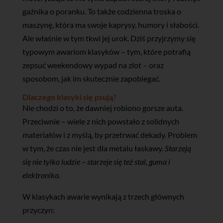
gaźnika o poranku. To także codzienna troska o
maszynę, która ma swoje kaprysy, humory i słabości.
Ale właśnie w tym tkwi jej urok. Dziś przyjrzymy się
typowym awariom klasyków – tym, które potrafią
zepsuć weekendowy wypad na zlot – oraz
sposobom, jak im skutecznie zapobiegać.
Dlaczego klasyki się psują?
Nie chodzi o to, że dawniej robiono gorsze auta.
Przeciwnie – wiele z nich powstało z solidnych
materiałów i z myślą, by przetrwać dekady. Problem
w tym, że czas nie jest dla metalu łaskawy.
Starzeją
się nie tylko ludzie – starzeje się też stal, guma i
elektronika.
W klasykach awarie wynikają z trzech głównych
przyczyn: