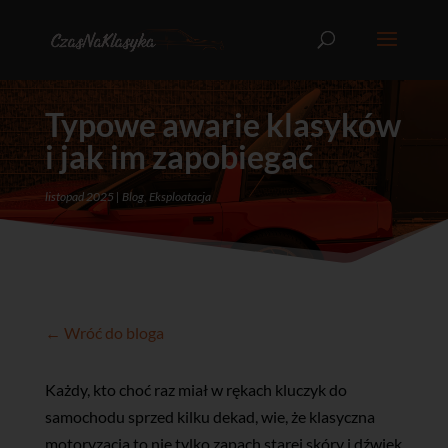
Typowe awarie klasyków
i jak im zapobiegać
listopad 2025
Blog
,
Eksploatacja
← Wróć do bloga
Każdy, kto choć raz miał w rękach kluczyk do
samochodu sprzed kilku dekad, wie, że klasyczna
motoryzacja to nie tylko zapach starej skóry i dźwięk