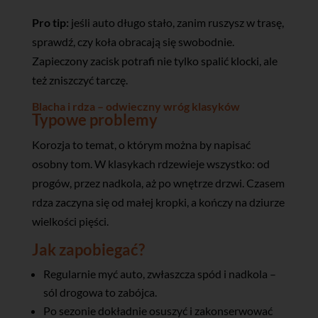
Pro tip:
jeśli auto długo stało, zanim ruszysz w trasę,
sprawdź, czy koła obracają się swobodnie.
Zapieczony zacisk potrafi nie tylko spalić klocki, ale
też zniszczyć tarczę.
Blacha i rdza – odwieczny wróg klasyków
Typowe problemy
Korozja to temat, o którym można by napisać
osobny tom. W klasykach rdzewieje wszystko: od
progów, przez nadkola, aż po wnętrze drzwi. Czasem
rdza zaczyna się od małej kropki, a kończy na dziurze
wielkości pięści.
Jak zapobiegać?
Regularnie myć auto, zwłaszcza spód i nadkola –
sól drogowa to zabójca.
Po sezonie dokładnie osuszyć i zakonserwować