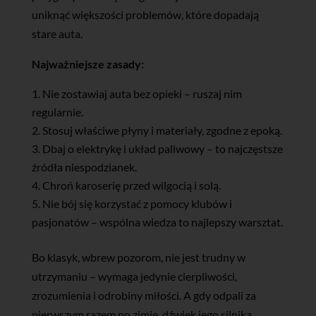
uniknąć większości problemów, które dopadają
stare auta.
Najważniejsze zasady:
Nie zostawiaj auta bez opieki – ruszaj nim
regularnie.
Stosuj właściwe płyny i materiały, zgodne z epoką.
Dbaj o elektrykę i układ paliwowy – to najczęstsze
źródła niespodzianek.
Chroń karoserię przed wilgocią i solą.
Nie bój się korzystać z pomocy klubów i
pasjonatów – wspólna wiedza to najlepszy warsztat.
Bo klasyk, wbrew pozorom, nie jest trudny w
utrzymaniu – wymaga jedynie cierpliwości,
zrozumienia i odrobiny miłości. A gdy odpali za
pierwszym razem po zimie, dźwięk jego silnika