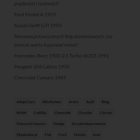
prędkości i nośności?
Ford Model A 1929
Suzuki Swift GTI 1993
Renowacja klasycznych felg aluminiowych, czy
zawsze warto kupować nowe?
Mercedes-Benz 190D 2.5 Turbo W201 1993
Peugeot 204 Cabrio 1970
Chevrolet Camaro 1969
Adept Cars
Alfa Romeo
Ardor
Audi
Blog
BMW
Cadillac
Chevrolet
Chrysler
Citroen
Diamond Geezers
Dodge
Do odrestaurowania
Eksploatacja
Fiat
Ford
Honda
Inne