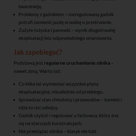
twardnieją.
Problemy z gaźnikiem – rozregulowany gaźnik
potrafi zamienić jazdę w walkę o przetrwanie.
Zużyte łożyska i panewki – wynik długotrwałej
eksploatacji bez odpowiedniego smarowania.
Jak zapobiegać?
Podstawą jest
regularne uruchamianie silnika
–
nawet zimą. Warto też:
Co kilka lat wymieniać wszystkie płyny
eksploatacyjne, niezależnie od przebiegu.
Sprawdzać stan chłodnicy i przewodów – kamień i
rdza to cisi zabójcy.
Gaźnik czyścić i regulować u fachowca, który zna
się na starszych konstrukcjach.
Nie przeciążać silnika – klasyk nie lubi