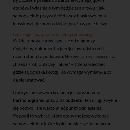
etapów. I właśnie o tym będzie ten artykuł: jak
samodzielnie przywrócić dawny blask swojemu
klasykowi, nie przeradzając garażu w pole bitwy.
Od czego zacząć samodzielną renowację
Każda renowacja zaczyna się od diagnozy.
Oględziny, dokumentacja zdjęciowa, lista części i
ocena stanu to podstawa. Nie wystarczy stwierdzić:
„trzeba zrobić blachę i lakier” – trzeba wiedzieć,
gdzie są ogniska korozji, co wymaga wymiany, a co
da się uratować.
Dobrym pierwszym krokiem jest stworzenie
harmonogramu prac
oraz
budżetu
. Ten drugi zwykle
się podwoi, ale warto mieć punkt odniesienia.
Pozwoli to wybrać, które etapy możesz wykonać
samodzielnie, a które lepiej powierzyć fachowcom –