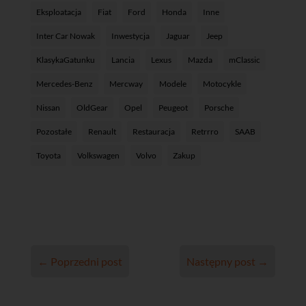
Eksploatacja
Fiat
Ford
Honda
Inne
Inter Car Nowak
Inwestycja
Jaguar
Jeep
KlasykaGatunku
Lancia
Lexus
Mazda
mClassic
Mercedes-Benz
Mercway
Modele
Motocykle
Nissan
OldGear
Opel
Peugeot
Porsche
Pozostałe
Renault
Restauracja
Retrrro
SAAB
Toyota
Volkswagen
Volvo
Zakup
←
Poprzedni post
Następny post
→