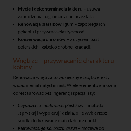
Mycie i dekontaminacja lakieru
– usuwa
zabrudzenia nagromadzone przez lata.
Renowacja plastików i gum
– zapobiega ich
pękaniu i przywraca elastyczność.
Konserwacja chromów
– z użyciem past
polerskich i gąbek o drobnej gradacji.
Wnętrze – przywracanie charakteru
kabiny
Renowacja wnętrza to wdzięczny etap, bo efekty
widać niemal natychmiast. Wiele elementów można
odrestaurować bez ingerencji specjalisty:
Czyszczenie i malowanie plastików
– metoda
„spryskaj i wypoleruj” działa, o ile wybierzesz
środki dedykowane materiałom z epoki.
Kierownica, gałka, boczki drzwi
– możliwe do