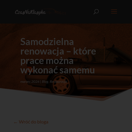
Samodzielna
renowacja – które
prace można
wykonać samemu
marzec 2026
Blog
,
Restauracja
← Wróć do bloga