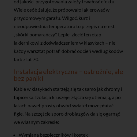
od jakości przygotowania zależy trwałość efektu.
Wiele osób żałuje, że próbowało lakierować w
przydomowym garażu. Wilgoć, kurz i
nieodpowiednia temperatura to przepis na efekt
„skórki pomarańczy”. Lepiej zlecić ten etap
lakiernikowi z doświadczeniem w klasykach – nie
każdy warsztat potrafi dobrać odcień według kodów
farb z lat 70.
Instalacja elektryczna – ostrożnie, ale
bez paniki
Kable w klasykach starzeją się tak samo jak chromy i
tapicerka. Izolacja kruszeje, złącza się utleniają, a po
latach nawet prosty obwód świateł może płatać
figle. Na szczęście sporo drobiazgów da się ogarnąć
we własnym zakresie:
Wymiana bezpieczników i kostek