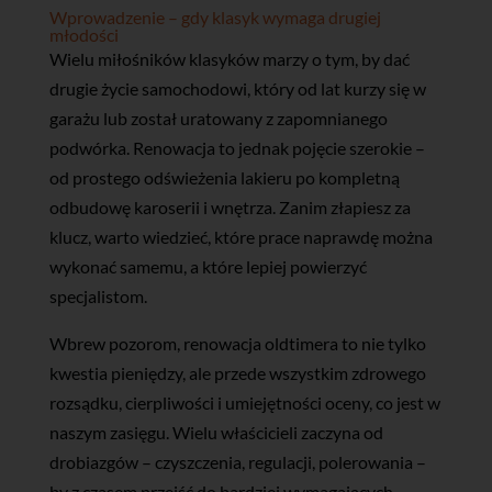
Wprowadzenie – gdy klasyk wymaga drugiej
młodości
Wielu miłośników klasyków marzy o tym, by dać
drugie życie samochodowi, który od lat kurzy się w
garażu lub został uratowany z zapomnianego
podwórka. Renowacja to jednak pojęcie szerokie –
od prostego odświeżenia lakieru po kompletną
odbudowę karoserii i wnętrza. Zanim złapiesz za
klucz, warto wiedzieć, które prace naprawdę można
wykonać samemu, a które lepiej powierzyć
specjalistom.
Wbrew pozorom, renowacja oldtimera to nie tylko
kwestia pieniędzy, ale przede wszystkim zdrowego
rozsądku, cierpliwości i umiejętności oceny, co jest w
naszym zasięgu. Wielu właścicieli zaczyna od
drobiazgów – czyszczenia, regulacji, polerowania –
by z czasem przejść do bardziej wymagających