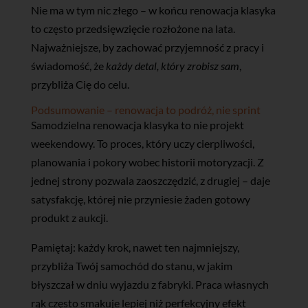
Nie ma w tym nic złego – w końcu renowacja klasyka
to często przedsięwzięcie rozłożone na lata.
Najważniejsze, by zachować przyjemność z pracy i
świadomość, że
każdy detal, który zrobisz sam
,
przybliża Cię do celu.
Podsumowanie – renowacja to podróż, nie sprint
Samodzielna renowacja klasyka to nie projekt
weekendowy. To proces, który uczy cierpliwości,
planowania i pokory wobec historii motoryzacji. Z
jednej strony pozwala zaoszczędzić, z drugiej – daje
satysfakcję, której nie przyniesie żaden gotowy
produkt z aukcji.
Pamiętaj: każdy krok, nawet ten najmniejszy,
przybliża Twój samochód do stanu, w jakim
błyszczał w dniu wyjazdu z fabryki. Praca własnych
rąk często smakuje lepiej niż perfekcyjny efekt