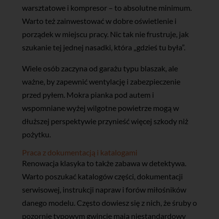
warsztatowe i kompresor – to absolutne minimum.
Warto też zainwestować w dobre oświetlenie i
porządek w miejscu pracy. Nic tak nie frustruje, jak
szukanie tej jednej nasadki, która „gdzieś tu była”.
Wiele osób zaczyna od garażu typu blaszak, ale
ważne, by zapewnić wentylację i zabezpieczenie
przed pyłem. Mokra pianka pod autem i
wspomniane wyżej wilgotne powietrze mogą w
dłuższej perspektywie przynieść więcej szkody niż
pożytku.
Praca z dokumentacją i katalogami
Renowacja klasyka to także zabawa w detektywa.
Warto poszukać katalogów części, dokumentacji
serwisowej, instrukcji napraw i forów miłośników
danego modelu. Często dowiesz się z nich, że śruby o
pozornie typowym gwincie mają niestandardowy