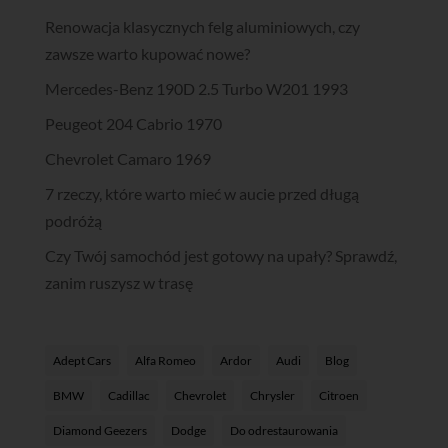
Renowacja klasycznych felg aluminiowych, czy
zawsze warto kupować nowe?
Mercedes-Benz 190D 2.5 Turbo W201 1993
Peugeot 204 Cabrio 1970
Chevrolet Camaro 1969
7 rzeczy, które warto mieć w aucie przed długą
podróżą
Czy Twój samochód jest gotowy na upały? Sprawdź,
zanim ruszysz w trasę
Adept Cars
Alfa Romeo
Ardor
Audi
Blog
BMW
Cadillac
Chevrolet
Chrysler
Citroen
Diamond Geezers
Dodge
Do odrestaurowania