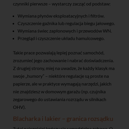
czynniki pierwsze – wystarczy zacząć od podstaw:
Wymiana płynów eksploatacyjnych i filtrów.
Czyszczenie gaźnika lub regulacja biegu jałowego.
Wymiana świec zapłonowych i przewodów WN.
Przegląd i czyszczenie układu hamulcowego.
Takie prace pozwalają lepiej poznać samochód,
zrozumieć jego zachowanie i nabrać doświadczenia.
Z drugiej strony, miej na uwadze, że każdy klasyk ma
swoje „humory” – niektóre regulacje są proste na
papierze, ale w praktyce wymagają narzędzi, jakich
nie znajdziesz w domowym garażu (np. czujnika
zegarowego do ustawiania rozrządu w silnikach
OHV).
Blacharka i lakier – granica rozsądku
Tutaj najczęściej kończy się samodzielna zabawa. O