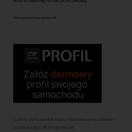
auto w świetnej formie przez dekady.
Tekst powstał przy pomocy AI
Czarny dym, spadek mocy i nierówna praca diesla –
co oznaczają i jak je ograniczyć