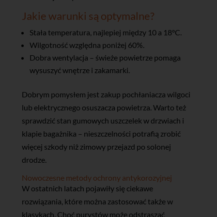
Jakie warunki są optymalne?
Stała temperatura, najlepiej między 10 a 18°C.
Wilgotność względna poniżej 60%.
Dobra wentylacja – świeże powietrze pomaga
wysuszyć wnętrze i zakamarki.
Dobrym pomysłem jest zakup pochłaniacza wilgoci
lub elektrycznego osuszacza powietrza. Warto też
sprawdzić stan gumowych uszczelek w drzwiach i
klapie bagażnika – nieszczelności potrafią zrobić
więcej szkody niż zimowy przejazd po solonej
drodze.
Nowoczesne metody ochrony antykorozyjnej
W ostatnich latach pojawiły się ciekawe
rozwiązania, które można zastosować także w
klasykach. Choć purystów może odstraszać