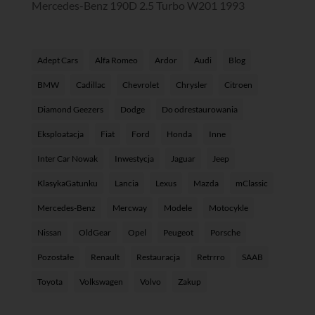
Mercedes-Benz 190D 2.5 Turbo W201 1993
Adept Cars
Alfa Romeo
Ardor
Audi
Blog
BMW
Cadillac
Chevrolet
Chrysler
Citroen
Diamond Geezers
Dodge
Do odrestaurowania
Eksploatacja
Fiat
Ford
Honda
Inne
Inter Car Nowak
Inwestycja
Jaguar
Jeep
KlasykaGatunku
Lancia
Lexus
Mazda
mClassic
Mercedes-Benz
Mercway
Modele
Motocykle
Nissan
OldGear
Opel
Peugeot
Porsche
Pozostałe
Renault
Restauracja
Retrrro
SAAB
Toyota
Volkswagen
Volvo
Zakup