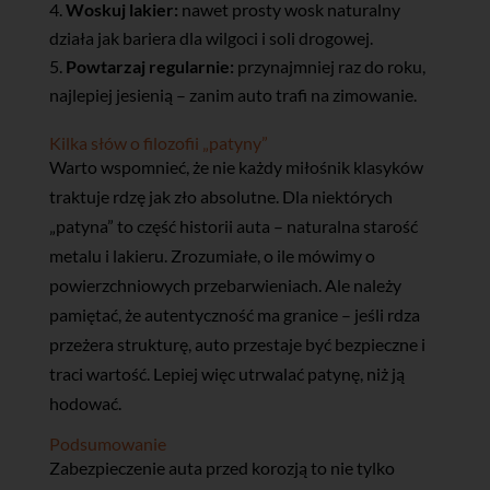
Woskuj lakier:
nawet prosty wosk naturalny
działa jak bariera dla wilgoci i soli drogowej.
Powtarzaj regularnie:
przynajmniej raz do roku,
najlepiej jesienią – zanim auto trafi na zimowanie.
Kilka słów o filozofii „patyny”
Warto wspomnieć, że nie każdy miłośnik klasyków
traktuje rdzę jak zło absolutne. Dla niektórych
„patyna” to część historii auta – naturalna starość
metalu i lakieru. Zrozumiałe, o ile mówimy o
powierzchniowych przebarwieniach. Ale należy
pamiętać, że autentyczność ma granice – jeśli rdza
przeżera strukturę, auto przestaje być bezpieczne i
traci wartość. Lepiej więc utrwalać patynę, niż ją
hodować.
Podsumowanie
Zabezpieczenie auta przed korozją to nie tylko