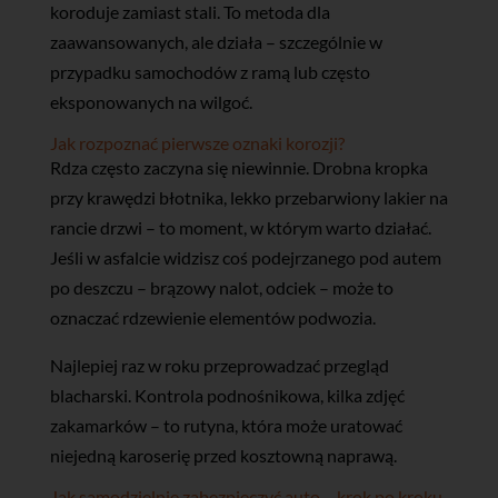
koroduje zamiast stali. To metoda dla
zaawansowanych, ale działa – szczególnie w
przypadku samochodów z ramą lub często
eksponowanych na wilgoć.
Jak rozpoznać pierwsze oznaki korozji?
Rdza często zaczyna się niewinnie. Drobna kropka
przy krawędzi błotnika, lekko przebarwiony lakier na
rancie drzwi – to moment, w którym warto działać.
Jeśli w asfalcie widzisz coś podejrzanego pod autem
po deszczu – brązowy nalot, odciek – może to
oznaczać rdzewienie elementów podwozia.
Najlepiej raz w roku przeprowadzać przegląd
blacharski. Kontrola podnośnikowa, kilka zdjęć
zakamarków – to rutyna, która może uratować
niejedną karoserię przed kosztowną naprawą.
Jak samodzielnie zabezpieczyć auto – krok po kroku