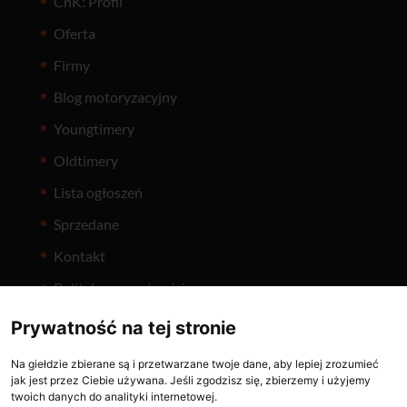
CnK: Profil
Oferta
Firmy
Blog motoryzacyjny
Youngtimery
Oldtimery
Lista ogłoszeń
Sprzedane
Kontakt
Polityka prywatności
Prywatność na tej stronie
Na giełdzie zbierane są i przetwarzane twoje dane, aby lepiej zrozumieć
jak jest przez Ciebie używana. Jeśli zgodzisz się, zbierzemy i użyjemy
twoich danych do analityki internetowej.