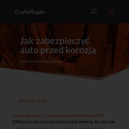
Jak zabezpieczyć
auto przed korozją
luty 2026
Blog
,
Eksploatacja
← Wróć do bloga
Dlaczego rdza to wróg numer jeden klasyków?
Miłośnicy klasycznej motoryzacji wiedzą, że rdza nie