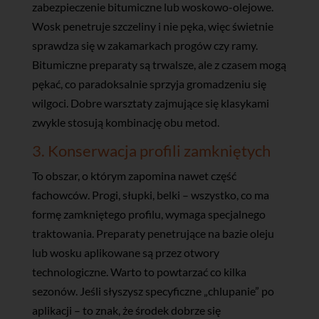
zabezpieczenie bitumiczne lub woskowo-olejowe.
Wosk penetruje szczeliny i nie pęka, więc świetnie
sprawdza się w zakamarkach progów czy ramy.
Bitumiczne preparaty są trwalsze, ale z czasem mogą
pękać, co paradoksalnie sprzyja gromadzeniu się
wilgoci. Dobre warsztaty zajmujące się klasykami
zwykle stosują kombinację obu metod.
3. Konserwacja profili zamkniętych
To obszar, o którym zapomina nawet część
fachowców. Progi, słupki, belki – wszystko, co ma
formę zamkniętego profilu, wymaga specjalnego
traktowania. Preparaty penetrujące na bazie oleju
lub wosku aplikowane są przez otwory
technologiczne. Warto to powtarzać co kilka
sezonów. Jeśli słyszysz specyficzne „chlupanie” po
aplikacji – to znak, że środek dobrze się