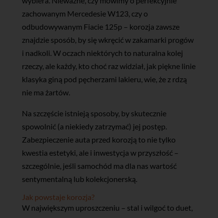
wybiera. Nieważne, czy mówimy o perfekcyjnie
zachowanym Mercedesie W123, czy o
odbudowywanym Fiacie 125p – korozja zawsze
znajdzie sposób, by się wkręcić w zakamarki progów
i nadkoli. W oczach niektórych to naturalna kolej
rzeczy, ale każdy, kto choć raz widział, jak piękne linie
klasyka giną pod pęcherzami lakieru, wie, że z rdzą
nie ma żartów.
Na szczęście istnieją sposoby, by skutecznie
spowolnić (a niekiedy zatrzymać) jej postęp.
Zabezpieczenie auta przed korozją to nie tylko
kwestia estetyki, ale i inwestycja w przyszłość –
szczególnie, jeśli samochód ma dla nas wartość
sentymentalną lub kolekcjonerską.
Jak powstaje korozja?
W największym uproszczeniu – stal i wilgoć to duet,