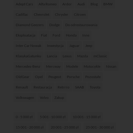
Adept Cars
Alfa Romeo
Ardor
Audi
Blog
BMW
Cadillac
Chevrolet
Chrysler
Citroen
Diamond Geezers
Dodge
Do odrestaurowania
Eksploatacja
Fiat
Ford
Honda
Inne
Inter Car Nowak
Inwestycja
Jaguar
Jeep
KlasykaGatunku
Lancia
Lexus
Mazda
mClassic
Mercedes-Benz
Mercway
Modele
Motocykle
Nissan
OldGear
Opel
Peugeot
Porsche
Pozostałe
Renault
Restauracja
Retrrro
SAAB
Toyota
Volkswagen
Volvo
Zakup
0 - 5 000 zł
5 001 - 10 000 zł
10 001 - 15 000 zł
15 001 - 20 000 zł
20 001 - 25 000 zł
25 001 - 30 000 zł