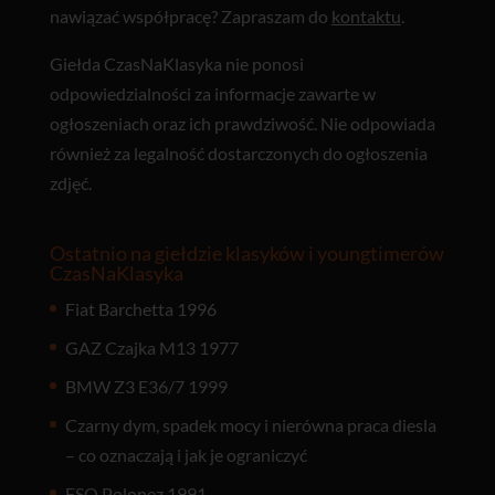
nawiązać współpracę? Zapraszam do
kontaktu
.
Giełda CzasNaKlasyka nie ponosi
odpowiedzialności za informacje zawarte w
ogłoszeniach oraz ich prawdziwość. Nie odpowiada
również za legalność dostarczonych do ogłoszenia
zdjęć.
Ostatnio na giełdzie klasyków i youngtimerów
CzasNaKlasyka
Fiat Barchetta 1996
GAZ Czajka M13 1977
BMW Z3 E36/7 1999
Czarny dym, spadek mocy i nierówna praca diesla
– co oznaczają i jak je ograniczyć
FSO Polonez 1991