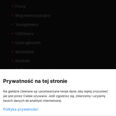
Firmy
Blog motoryzacyjny
Youngtimery
Oldtimery
Lista ogłoszeń
Sprzedane
Kontakt
Polityka prywatności
Prywatność na tej stronie
Na giełdzie zbierane są i przetwarzane twoje dane, aby lepiej zrozumieć
jak jest przez Ciebie używana. Jeśli zgodzisz się, zbierzemy i użyjemy
twoich danych do analityki internetowej.
Holuje.pl
ČasNaVeterána
Polityka prywatności