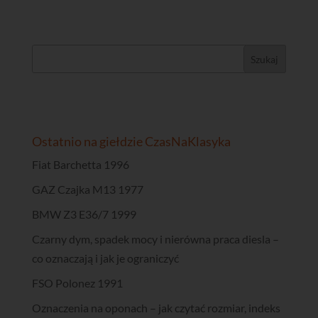
Ostatnio na giełdzie CzasNaKlasyka
Fiat Barchetta 1996
GAZ Czajka M13 1977
BMW Z3 E36/7 1999
Czarny dym, spadek mocy i nierówna praca diesla –
co oznaczają i jak je ograniczyć
FSO Polonez 1991
Oznaczenia na oponach – jak czytać rozmiar, indeks