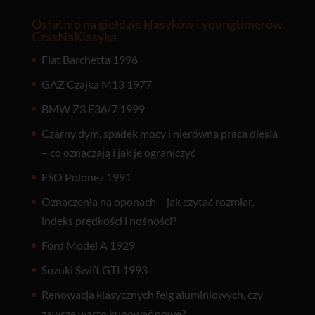
Ostatnio na giełdzie klasyków i youngtimerów
CzasNaKlasyka
Fiat Barchetta 1996
GAZ Czajka M13 1977
BMW Z3 E36/7 1999
Czarny dym, spadek mocy i nierówna praca diesla
– co oznaczają i jak je ograniczyć
FSO Polonez 1991
Oznaczenia na oponach – jak czytać rozmiar,
indeks prędkości i nośności?
Ford Model A 1929
Suzuki Swift GTI 1993
Renowacja klasycznych felg aluminiowych, czy
zawsze warto kupować nowe?