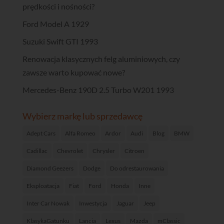
prędkości i nośności?
Ford Model A 1929
Suzuki Swift GTI 1993
Renowacja klasycznych felg aluminiowych, czy
zawsze warto kupować nowe?
Mercedes-Benz 190D 2.5 Turbo W201 1993
Wybierz markę lub sprzedawcę
Adept Cars
Alfa Romeo
Ardor
Audi
Blog
BMW
Cadillac
Chevrolet
Chrysler
Citroen
Diamond Geezers
Dodge
Do odrestaurowania
Eksploatacja
Fiat
Ford
Honda
Inne
Inter Car Nowak
Inwestycja
Jaguar
Jeep
KlasykaGatunku
Lancia
Lexus
Mazda
mClassic