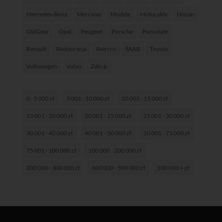
Mercedes-Benz
Mercway
Modele
Motocykle
Nissan
OldGear
Opel
Peugeot
Porsche
Pozostałe
Renault
Restauracja
Retrrro
SAAB
Toyota
Volkswagen
Volvo
Zakup
0 - 5 000 zł
5 001 - 10 000 zł
10 001 - 15 000 zł
15 001 - 20 000 zł
20 001 - 25 000 zł
25 001 - 30 000 zł
30 001 - 40 000 zł
40 001 - 50 000 zł
50 001 - 75 000 zł
75 001 - 100 000 zł
100 000 - 200 000 zł
200 000 - 300 000 zł
300 000 - 500 000 zł
500 000 + zł