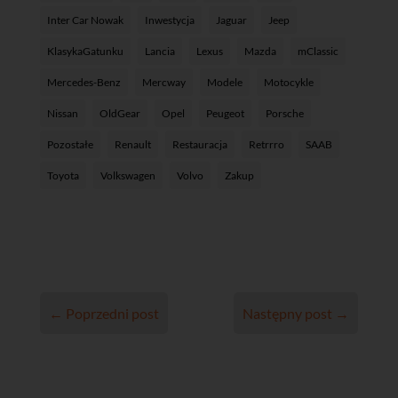
Inter Car Nowak
Inwestycja
Jaguar
Jeep
KlasykaGatunku
Lancia
Lexus
Mazda
mClassic
Mercedes-Benz
Mercway
Modele
Motocykle
Nissan
OldGear
Opel
Peugeot
Porsche
Pozostałe
Renault
Restauracja
Retrrro
SAAB
Toyota
Volkswagen
Volvo
Zakup
←
Poprzedni post
Następny post
→