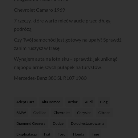
Chevrolet Camaro 1969
7 rzeczy, które warto mieć w aucie przed długą
podróżą
Czy Twój samochód jest gotowy na upały? Sprawdź,
zanim ruszysz w trasę
Wynajem auta na lotnisku – sprawdź, jak uniknąć
najpopularniejszych pułapek na turystów!
Mercedes-Benz 380 SL R107 1980
Adept Cars
Alfa Romeo
Ardor
Audi
Blog
BMW
Cadillac
Chevrolet
Chrysler
Citroen
Diamond Geezers
Dodge
Do odrestaurowania
Eksploatacja
Fiat
Ford
Honda
Inne