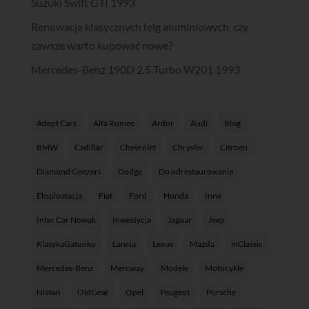
Suzuki Swift GTI 1993
Renowacja klasycznych felg aluminiowych, czy
zawsze warto kupować nowe?
Mercedes-Benz 190D 2.5 Turbo W201 1993
Adept Cars
Alfa Romeo
Ardor
Audi
Blog
BMW
Cadillac
Chevrolet
Chrysler
Citroen
Diamond Geezers
Dodge
Do odrestaurowania
Eksploatacja
Fiat
Ford
Honda
Inne
Inter Car Nowak
Inwestycja
Jaguar
Jeep
KlasykaGatunku
Lancia
Lexus
Mazda
mClassic
Mercedes-Benz
Mercway
Modele
Motocykle
Nissan
OldGear
Opel
Peugeot
Porsche