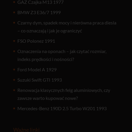
GAZ Czajka M13 1977
BMW Z3 E36/7 1999
Czarny dym, spadek mocy i nierówna praca diesla
– co oznaczają i jak je ograniczyć
FSO Polonez 1991
Oznaczenia na oponach – jak czytać rozmiar,
indeks prędkości i nośności?
Ford Model A 1929
Suzuki Swift GTI 1993
Renowacja klasycznych felg aluminiowych, czy
zawsze warto kupować nowe?
Mercedes-Benz 190D 2.5 Turbo W201 1993
Ważne linki