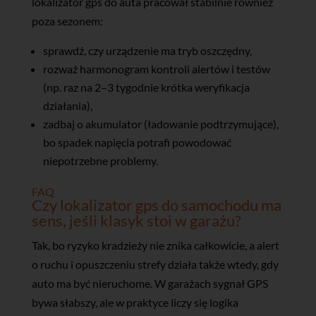
lokalizator gps do auta pracował stabilnie również
poza sezonem:
sprawdź, czy urządzenie ma tryb oszczędny,
rozważ harmonogram kontroli alertów i testów
(np. raz na 2–3 tygodnie krótka weryfikacja
działania),
zadbaj o akumulator (ładowanie podtrzymujące),
bo spadek napięcia potrafi powodować
niepotrzebne problemy.
FAQ
Czy lokalizator gps do samochodu ma
sens, jeśli klasyk stoi w garażu?
Tak, bo ryzyko kradzieży nie znika całkowicie, a alert
o ruchu i opuszczeniu strefy działa także wtedy, gdy
auto ma być nieruchome. W garażach sygnał GPS
bywa słabszy, ale w praktyce liczy się logika