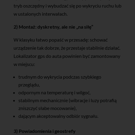
tryb oszczędny i wybudzać się po wykryciu ruchu lub
w ustalonych interwałach.
2) Montaż: dyskretny, ale nie „na siłę”
W klasyku łatwo popaść w przesadę: schować
urządzenie tak dobrze, że przestaje stabilnie działać.
Lokalizator gps do auta powinien być zamontowany
w miejscu:
trudnym do wykrycia podczas szybkiego
przeglądu,
odpornym na temperaturę i wilgoć,
stabilnym mechanicznie (wibracje i luzy potrafią
zniszczyć słabe mocowanie),
dającym akceptowalny odbiór sygnału.
3) Powiadomienia i geostrefy