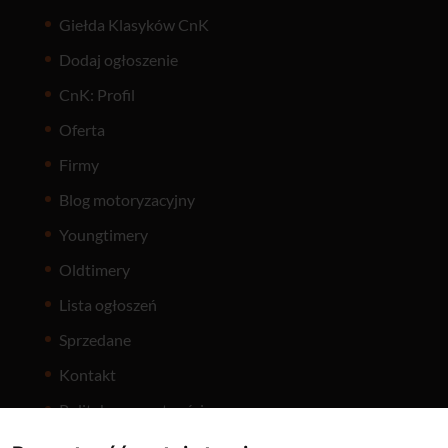
Giełda Klasyków CnK
Dodaj ogłoszenie
CnK: Profil
Oferta
Firmy
Blog motoryzacyjny
Youngtimery
Oldtimery
Lista ogłoszeń
Sprzedane
Kontakt
Polityka prywatności