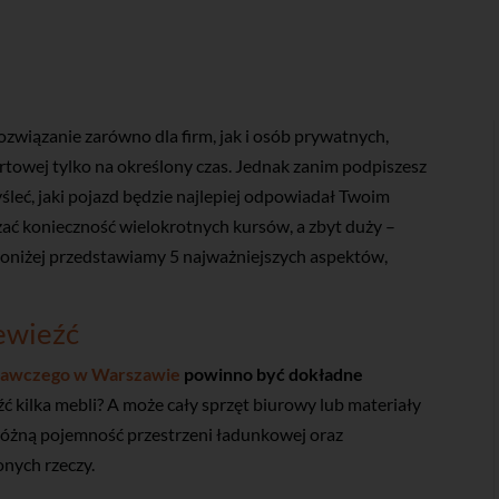
związanie zarówno dla firm, jak i osób prywatnych,
ortowej tylko na określony czas. Jednak zanim podpiszesz
leć, jaki pojazd będzie najlepiej odpowiadał Twoim
ć konieczność wielokrotnych kursów, a zbyt duży –
oniżej przedstawiamy 5 najważniejszych aspektów,
zewieźć
stawczego w Warszawie
powinno być dokładne
ć kilka mebli? A może cały sprzęt biurowy lub materiały
różną pojemność przestrzeni ładunkowej oraz
nych rzeczy.