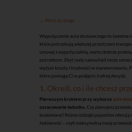
← Wróć do bloga
Wypożyczenie auta dostawczego to świetne ro
które potrzebują większej przestrzeni transp
umowę z wypożyczalnią, warto dobrze przemyś
potrzebom. Zbyt mały samochód może oznacza
wyższe koszty i trudności w manewrowaniu. P
które pomogą Ci w podjęciu trafnej decyzji.
1. Określ, co i ile chcesz pr
Pierwszym krokiem przy wyborze
auta do
oszacowanie ładunku.
Czy planujesz przewieź
budowlane? Różne rodzaje pojazdów oferują 
ładowność – czyli maksymalną masę przewożo