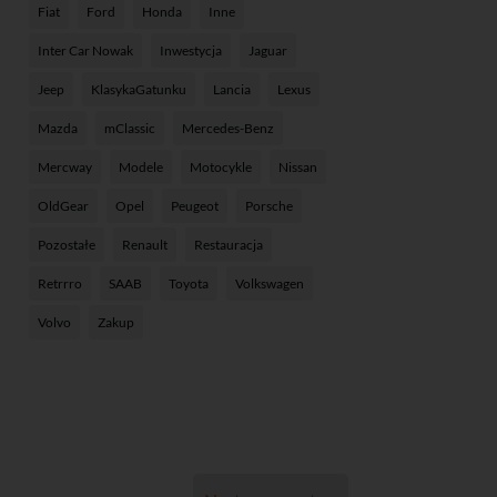
Fiat
Ford
Honda
Inne
Inter Car Nowak
Inwestycja
Jaguar
Jeep
KlasykaGatunku
Lancia
Lexus
Mazda
mClassic
Mercedes-Benz
Mercway
Modele
Motocykle
Nissan
OldGear
Opel
Peugeot
Porsche
Pozostałe
Renault
Restauracja
Retrrro
SAAB
Toyota
Volkswagen
Volvo
Zakup