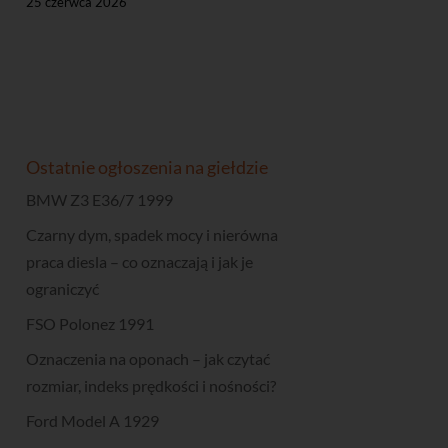
25 czerwca 2026
Ostatnie ogłoszenia na giełdzie
BMW Z3 E36/7 1999
Czarny dym, spadek mocy i nierówna
praca diesla – co oznaczają i jak je
ograniczyć
FSO Polonez 1991
Oznaczenia na oponach – jak czytać
rozmiar, indeks prędkości i nośności?
Ford Model A 1929