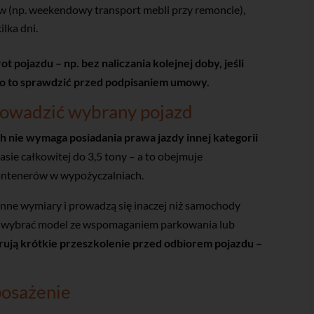
 (np. weekendowy transport mebli przy remoncie),
lka dni.
 pojazdu – np. bez naliczania kolejnej doby, jeśli
to to sprawdzić przed podpisaniem umowy.
prowadzić wybrany pojazd
nie wymaga posiadania prawa jazdy innej kategorii
ie całkowitej do 3,5 tony – a to obejmuje
ontenerów w wypożyczalniach.
inne wymiary i prowadzą się inaczej niż samochody
to wybrać model ze wspomaganiem parkowania lub
ują krótkie przeszkolenie przed odbiorem pojazdu –
posażenie