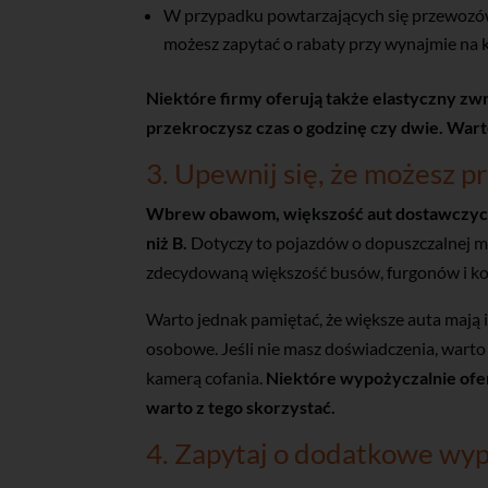
W przypadku powtarzających się przewozów
możesz zapytać o rabaty przy wynajmie na ki
Niektóre firmy oferują także elastyczny zwrot
przekroczysz czas o godzinę czy dwie. War
3. Upewnij się, że możesz 
Wbrew obawom, większość aut dostawczych 
niż B.
Dotyczy to pojazdów o dopuszczalnej mas
zdecydowaną większość busów, furgonów i k
Warto jednak pamiętać, że większe auta mają 
osobowe. Jeśli nie masz doświadczenia, war
kamerą cofania.
Niektóre wypożyczalnie ofer
warto z tego skorzystać.
4. Zapytaj o dodatkowe wy