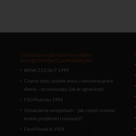
Ostatnio na giełdzie klasyków i
youngtimerów CzasNaKlasyka
BMW Z3 E36/7 1999
Czarny dym, spadek mocy i nierówna praca
diesla – co oznaczają i jak je ograniczyć
FSO Polonez 1991
Oznaczenia na oponach – jak czytać rozmiar,
indeks prędkości i nośności?
Ford Model A 1929