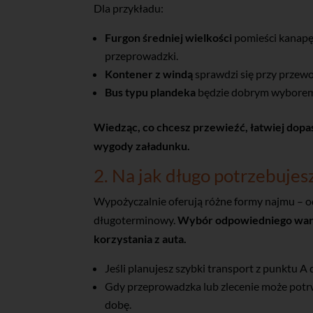
Dla przykładu:
Furgon średniej wielkości
pomieści kanapę,
przeprowadzki.
Kontener z windą
sprawdzi się przy przewoż
Bus typu plandeka
będzie dobrym wyborem p
Wiedząc, co chcesz przewieźć, łatwiej dopa
wygody załadunku.
2. Na jak długo potrzebujes
Wypożyczalnie oferują różne formy najmu – o
długoterminowy.
Wybór odpowiedniego waria
korzystania z auta.
Jeśli planujesz szybki transport z punktu A
Gdy przeprowadzka lub zlecenie może potrw
dobę.