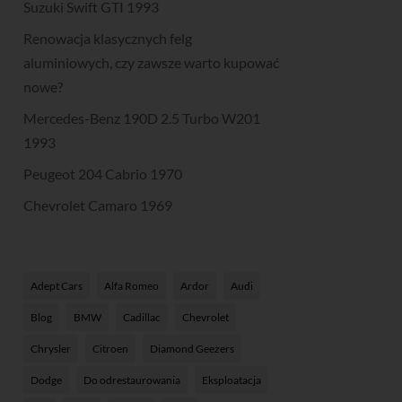
Suzuki Swift GTI 1993
Renowacja klasycznych felg
aluminiowych, czy zawsze warto kupować
nowe?
Mercedes-Benz 190D 2.5 Turbo W201
1993
Peugeot 204 Cabrio 1970
Chevrolet Camaro 1969
Adept Cars
Alfa Romeo
Ardor
Audi
Blog
BMW
Cadillac
Chevrolet
Chrysler
Citroen
Diamond Geezers
Dodge
Do odrestaurowania
Eksploatacja