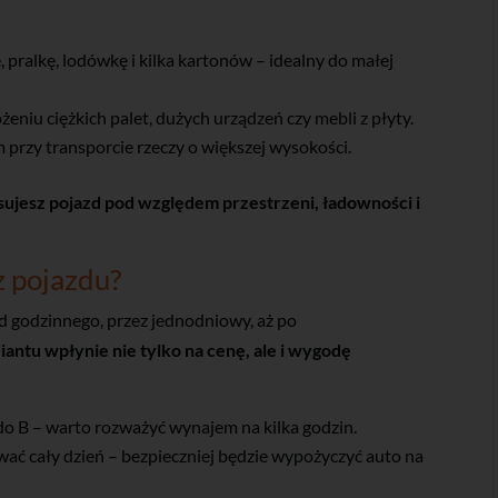
 pralkę, lodówkę i kilka kartonów – idealny do małej
eniu ciężkich palet, dużych urządzeń czy mebli z płyty.
rzy transporcie rzeczy o większej wysokości.
sujesz pojazd pod względem przestrzeni, ładowności i
z pojazdu?
d godzinnego, przez jednodniowy, aż po
ntu wpłynie nie tylko na cenę, ale i wygodę
 do B – warto rozważyć wynajem na kilka godzin.
ać cały dzień – bezpieczniej będzie wypożyczyć auto na