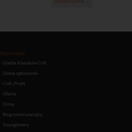
Następny post
→
Ważne linki
Giełda Klasyków CnK
Dodaj ogłoszenie
CnK: Profil
Oferta
Firmy
Blog motoryzacyjny
Youngtimery